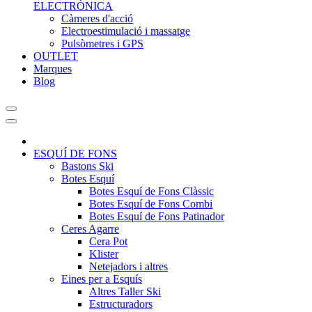
ELECTRÒNICA
Càmeres d'acció
Electroestimulació i massatge
Pulsòmetres i GPS
OUTLET
Marques
Blog
ESQUÍ DE FONS
Bastons Ski
Botes Esquí
Botes Esquí de Fons Clàssic
Botes Esquí de Fons Combi
Botes Esquí de Fons Patinador
Ceres Agarre
Cera Pot
Klister
Netejadors i altres
Eines per a Esquís
Altres Taller Ski
Estructuradors