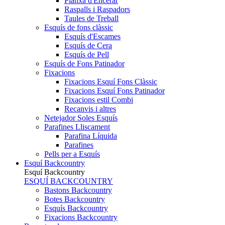
Planxa d'Encerar
Raspalls i Raspadors
Taules de Treball
Esquís de fons clàssic
Esquís d'Escames
Esquís de Cera
Esquís de Pell
Esquís de Fons Patinador
Fixacions
Fixacions Esquí Fons Clàssic
Fixacions Esquí Fons Patinador
Fixacions estil Combi
Recanvis i altres
Netejador Soles Esquís
Parafines Lliscament
Parafina Líquida
Parafines
Pells per a Esquís
Esquí Backcountry
Esquí Backcountry
ESQUÍ BACKCOUNTRY
Bastons Backcountry
Botes Backcountry
Esquís Backcountry
Fixacions Backcountry