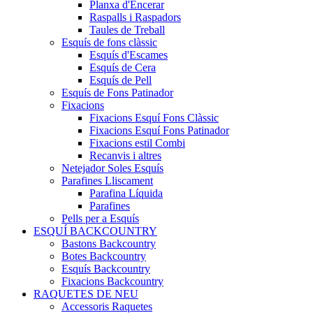
Planxa d'Encerar
Raspalls i Raspadors
Taules de Treball
Esquís de fons clàssic
Esquís d'Escames
Esquís de Cera
Esquís de Pell
Esquís de Fons Patinador
Fixacions
Fixacions Esquí Fons Clàssic
Fixacions Esquí Fons Patinador
Fixacions estil Combi
Recanvis i altres
Netejador Soles Esquís
Parafines Lliscament
Parafina Líquida
Parafines
Pells per a Esquís
ESQUÍ BACKCOUNTRY
Bastons Backcountry
Botes Backcountry
Esquís Backcountry
Fixacions Backcountry
RAQUETES DE NEU
Accessoris Raquetes