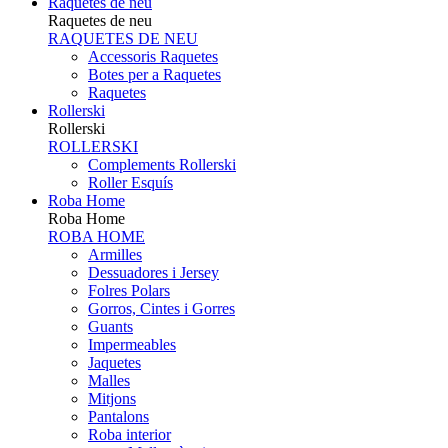
Raquetes de neu
Raquetes de neu
RAQUETES DE NEU
Accessoris Raquetes
Botes per a Raquetes
Raquetes
Rollerski
Rollerski
ROLLERSKI
Complements Rollerski
Roller Esquís
Roba Home
Roba Home
ROBA HOME
Armilles
Dessuadores i Jersey
Folres Polars
Gorros, Cintes i Gorres
Guants
Impermeables
Jaquetes
Malles
Mitjons
Pantalons
Roba interior