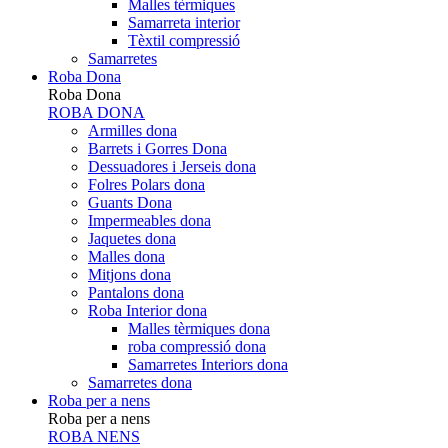
Malles tèrmiques
Samarreta interior
Tèxtil compressió
Samarretes
Roba Dona
Roba Dona
ROBA DONA
Armilles dona
Barrets i Gorres Dona
Dessuadores i Jerseis dona
Folres Polars dona
Guants Dona
Impermeables dona
Jaquetes dona
Malles dona
Mitjons dona
Pantalons dona
Roba Interior dona
Malles tèrmiques dona
roba compressió dona
Samarretes Interiors dona
Samarretes dona
Roba per a nens
Roba per a nens
ROBA NENS