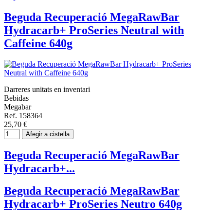
Beguda Recuperació MegaRawBar
Hydracarb+ ProSeries Neutral with
Caffeine 640g
Darreres unitats en inventari
Bebidas
Megabar
Ref. 158364
25,70 €
Afegir a cistella
Beguda Recuperació MegaRawBar
Hydracarb+...
Beguda Recuperació MegaRawBar
Hydracarb+ ProSeries Neutro 640g