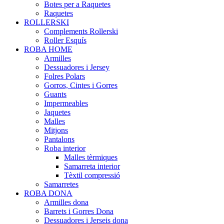
Botes per a Raquetes
Raquetes
ROLLERSKI
Complements Rollerski
Roller Esquís
ROBA HOME
Armilles
Dessuadores i Jersey
Folres Polars
Gorros, Cintes i Gorres
Guants
Impermeables
Jaquetes
Malles
Mitjons
Pantalons
Roba interior
Malles tèrmiques
Samarreta interior
Tèxtil compressió
Samarretes
ROBA DONA
Armilles dona
Barrets i Gorres Dona
Dessuadores i Jerseis dona