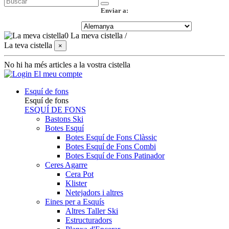
Enviar a:
0
La meva cistella
/
La teva cistella
×
No hi ha més articles a la vostra cistella
El meu compte
Esquí de fons
Esquí de fons
ESQUÍ DE FONS
Bastons Ski
Botes Esquí
Botes Esquí de Fons Clàssic
Botes Esquí de Fons Combi
Botes Esquí de Fons Patinador
Ceres Agarre
Cera Pot
Klister
Netejadors i altres
Eines per a Esquís
Altres Taller Ski
Estructuradors