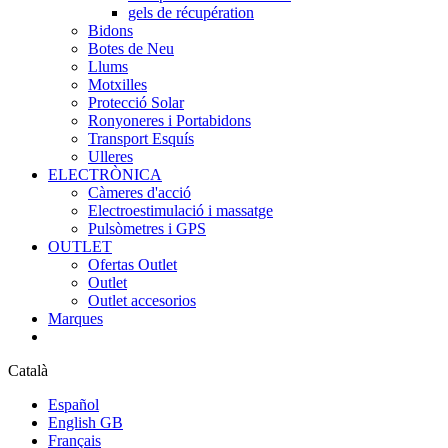
gels de récupération
Bidons
Botes de Neu
Llums
Motxilles
Protecció Solar
Ronyoneres i Portabidons
Transport Esquís
Ulleres
ELECTRÒNICA
Càmeres d'acció
Electroestimulació i massatge
Pulsòmetres i GPS
OUTLET
Ofertas Outlet
Outlet
Outlet accesorios
Marques
Català
Español
English GB
Français