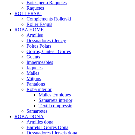
Botes per a Raquetes
Raquetes
ROLLERSKI
Complements Rollerski
Roller Esquís
ROBA HOME
Armilles
Dessuadores i Jersey
Folres Polars
Gorros, Cintes i Gorres
Guants
Impermeables
Jaquetes
Malles
Mitjons
Pantalons
Roba interior
Malles tèrmiques
Samarreta interior
Tèxtil compressió
Samarretes
ROBA DONA
Armilles dona
Barrets i Gorres Dona
Dessuadores i Jerseis dona