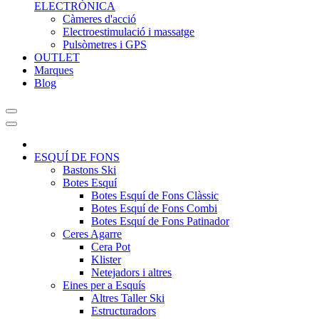
ELECTRÒNICA
Càmeres d'acció
Electroestimulació i massatge
Pulsòmetres i GPS
OUTLET
Marques
Blog
ESQUÍ DE FONS
Bastons Ski
Botes Esquí
Botes Esquí de Fons Clàssic
Botes Esquí de Fons Combi
Botes Esquí de Fons Patinador
Ceres Agarre
Cera Pot
Klister
Netejadors i altres
Eines per a Esquís
Altres Taller Ski
Estructuradors