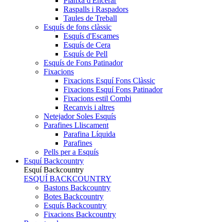
Planxa d'Encerar
Raspalls i Raspadors
Taules de Treball
Esquís de fons clàssic
Esquís d'Escames
Esquís de Cera
Esquís de Pell
Esquís de Fons Patinador
Fixacions
Fixacions Esquí Fons Clàssic
Fixacions Esquí Fons Patinador
Fixacions estil Combi
Recanvis i altres
Netejador Soles Esquís
Parafines Lliscament
Parafina Líquida
Parafines
Pells per a Esquís
Esquí Backcountry
Esquí Backcountry
ESQUÍ BACKCOUNTRY
Bastons Backcountry
Botes Backcountry
Esquís Backcountry
Fixacions Backcountry