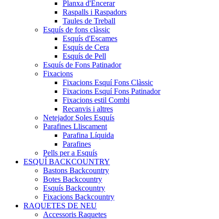
Planxa d'Encerar
Raspalls i Raspadors
Taules de Treball
Esquís de fons clàssic
Esquís d'Escames
Esquís de Cera
Esquís de Pell
Esquís de Fons Patinador
Fixacions
Fixacions Esquí Fons Clàssic
Fixacions Esquí Fons Patinador
Fixacions estil Combi
Recanvis i altres
Netejador Soles Esquís
Parafines Lliscament
Parafina Líquida
Parafines
Pells per a Esquís
ESQUÍ BACKCOUNTRY
Bastons Backcountry
Botes Backcountry
Esquís Backcountry
Fixacions Backcountry
RAQUETES DE NEU
Accessoris Raquetes