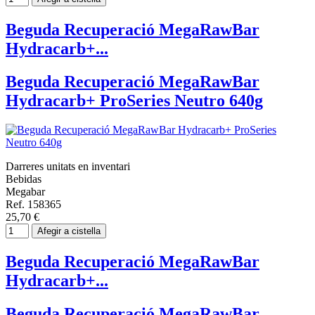
Beguda Recuperació MegaRawBar
Hydracarb+...
Beguda Recuperació MegaRawBar
Hydracarb+ ProSeries Neutro 640g
Darreres unitats en inventari
Bebidas
Megabar
Ref. 158365
25,70 €
Afegir a cistella
Beguda Recuperació MegaRawBar
Hydracarb+...
Beguda Recuperació MegaRawBar