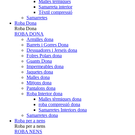
Malles tèrmiques
Samarreta interior
Tèxtil compressió
Samarretes
Roba Dona
Roba Dona
ROBA DONA
Armilles dona
Barrets i Gorres Dona
Dessuadores i Jerseis dona
Folres Polars dona
Guants Dona
Impermeables dona
Jaquetes dona
Malles dona
Mitjons dona
Pantalons dona
Roba Interior dona
Malles tèrmiques dona
roba compressió dona
Samarretes Interiors dona
Samarretes dona
Roba per a nens
Roba per a nens
ROBA NENS