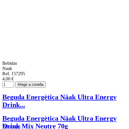
Bebidas
Naak
Ref. 157295
4,00 €
Afegir a cistella
Beguda Energètica Näak Ultra Energy
Drink...
Beguda Energètica Näak Ultra Energy
Drink Mix Neutre 70g
Whatsapp