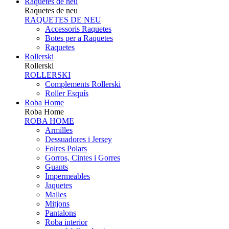
Raquetes de neu
Raquetes de neu
RAQUETES DE NEU
Accessoris Raquetes
Botes per a Raquetes
Raquetes
Rollerski
Rollerski
ROLLERSKI
Complements Rollerski
Roller Esquís
Roba Home
Roba Home
ROBA HOME
Armilles
Dessuadores i Jersey
Folres Polars
Gorros, Cintes i Gorres
Guants
Impermeables
Jaquetes
Malles
Mitjons
Pantalons
Roba interior