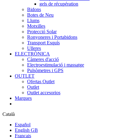
gels de récupération
Bidons
Botes de Neu
Llums
Motxilles
Protecció Solar
Ronyoneres i Portabidons
Transport Esquís
Ulleres
ELECTRÒNICA
Càmeres d'acció
Electroestimulació i massatge
Pulsòmetres i GPS
OUTLET
Ofertas Outlet
Outlet
Outlet accesorios
Marques
Català
Español
English GB
Français