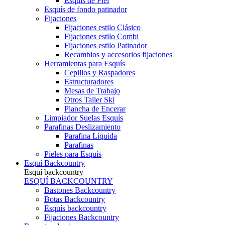
Esquís de Piel
Esquís de fondo patinador
Fijaciones
Fijaciones estilo Clásico
Fijaciones estilo Combi
Fijaciones estilo Patinador
Recambios y accesorios fijaciones
Herramientas para Esquís
Cepillos y Raspadores
Estructuradores
Mesas de Trabajo
Otros Taller Ski
Plancha de Encerar
Limpiador Suelas Esquís
Parafinas Deslizamiento
Parafina Líquida
Parafinas
Pieles para Esquís
Esquí Backcountry
Esquí backcountry
ESQUÍ BACKCOUNTRY
Bastones Backcountry
Botas Backcountry
Esquís backcountry
Fijaciones Backcountry