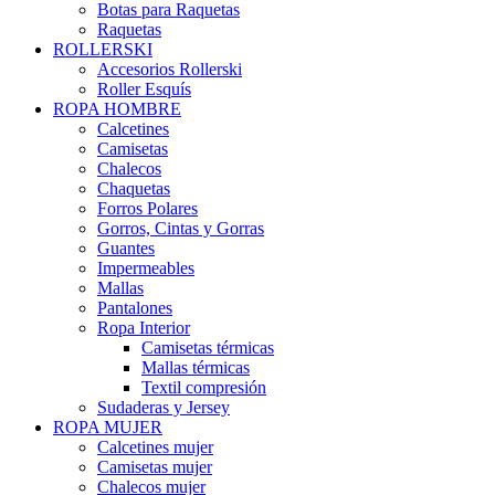
Botas para Raquetas
Raquetas
ROLLERSKI
Accesorios Rollerski
Roller Esquís
ROPA HOMBRE
Calcetines
Camisetas
Chalecos
Chaquetas
Forros Polares
Gorros, Cintas y Gorras
Guantes
Impermeables
Mallas
Pantalones
Ropa Interior
Camisetas térmicas
Mallas térmicas
Textil compresión
Sudaderas y Jersey
ROPA MUJER
Calcetines mujer
Camisetas mujer
Chalecos mujer