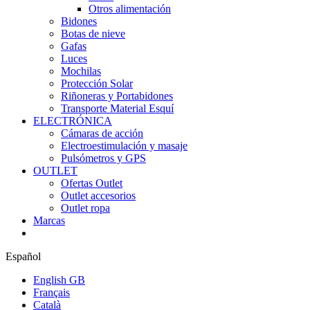
Otros alimentación
Bidones
Botas de nieve
Gafas
Luces
Mochilas
Protección Solar
Riñoneras y Portabidones
Transporte Material Esquí
ELECTRÓNICA
Cámaras de acción
Electroestimulación y masaje
Pulsómetros y GPS
OUTLET
Ofertas Outlet
Outlet accesorios
Outlet ropa
Marcas
Español
English GB
Français
Català