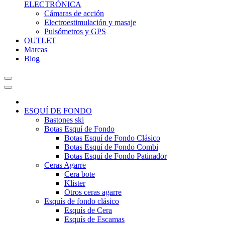
ELECTRÓNICA
Cámaras de acción
Electroestimulación y masaje
Pulsómetros y GPS
OUTLET
Marcas
Blog
ESQUÍ DE FONDO
Bastones ski
Botas Esquí de Fondo
Botas Esquí de Fondo Clásico
Botas Esquí de Fondo Combi
Botas Esquí de Fondo Patinador
Ceras Agarre
Cera bote
Klister
Otros ceras agarre
Esquís de fondo clásico
Esquís de Cera
Esquís de Escamas