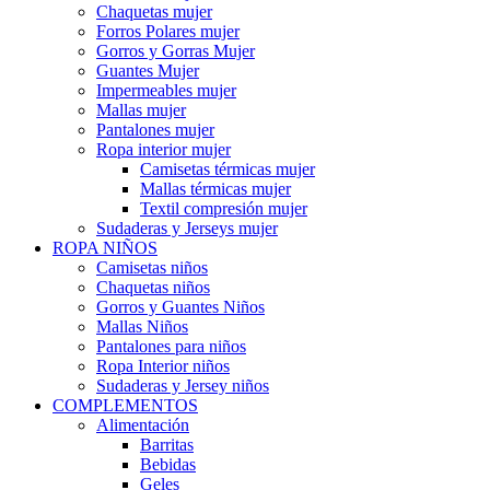
Chaquetas mujer
Forros Polares mujer
Gorros y Gorras Mujer
Guantes Mujer
Impermeables mujer
Mallas mujer
Pantalones mujer
Ropa interior mujer
Camisetas térmicas mujer
Mallas térmicas mujer
Textil compresión mujer
Sudaderas y Jerseys mujer
ROPA NIÑOS
Camisetas niños
Chaquetas niños
Gorros y Guantes Niños
Mallas Niños
Pantalones para niños
Ropa Interior niños
Sudaderas y Jersey niños
COMPLEMENTOS
Alimentación
Barritas
Bebidas
Geles