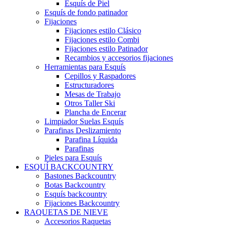
Esquís de Piel
Esquís de fondo patinador
Fijaciones
Fijaciones estilo Clásico
Fijaciones estilo Combi
Fijaciones estilo Patinador
Recambios y accesorios fijaciones
Herramientas para Esquís
Cepillos y Raspadores
Estructuradores
Mesas de Trabajo
Otros Taller Ski
Plancha de Encerar
Limpiador Suelas Esquís
Parafinas Deslizamiento
Parafina Líquida
Parafinas
Pieles para Esquís
ESQUÍ BACKCOUNTRY
Bastones Backcountry
Botas Backcountry
Esquís backcountry
Fijaciones Backcountry
RAQUETAS DE NIEVE
Accesorios Raquetas