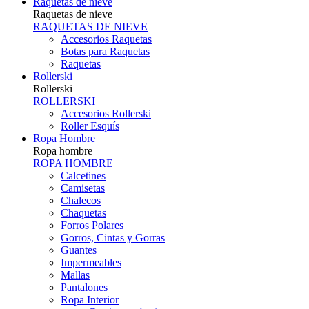
Raquetas de nieve
Raquetas de nieve
RAQUETAS DE NIEVE
Accesorios Raquetas
Botas para Raquetas
Raquetas
Rollerski
Rollerski
ROLLERSKI
Accesorios Rollerski
Roller Esquís
Ropa Hombre
Ropa hombre
ROPA HOMBRE
Calcetines
Camisetas
Chalecos
Chaquetas
Forros Polares
Gorros, Cintas y Gorras
Guantes
Impermeables
Mallas
Pantalones
Ropa Interior