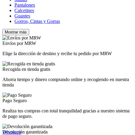
Pantalones
Calcetines
Guantes
Gorros, Cintas y Gorras
Mostrar más
Borrar
Precio
Envíos por MRW
€
€
Elige la dirección de destino y recibe tu pedido por MRW
Fabricantes
EDAD
Recogida en tienda gratis
ADULTO
13
Ahorra tiempo y dinero comprando online y recogiendo en nuestra
tienda
GÉNERO
HOMBRE
13
Pago Seguro
CATEGORIA
Realiza tus compras con total tranquilidad gracias a nuestro sistema
de pago seguro.
ANORAKS
1
CHALECOS
11
FORRO POLAR
1
Devolución garantizada
Whatsapp