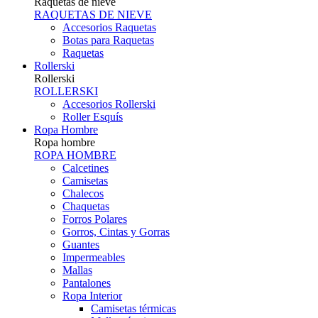
Raquetas de nieve
RAQUETAS DE NIEVE
Accesorios Raquetas
Botas para Raquetas
Raquetas
Rollerski
Rollerski
ROLLERSKI
Accesorios Rollerski
Roller Esquís
Ropa Hombre
Ropa hombre
ROPA HOMBRE
Calcetines
Camisetas
Chalecos
Chaquetas
Forros Polares
Gorros, Cintas y Gorras
Guantes
Impermeables
Mallas
Pantalones
Ropa Interior
Camisetas térmicas