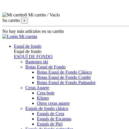
0
Mi carrito
/
Vacío
Su carrito
×
No hay más artículos en su carrito
Mi cuenta
Esquí de fondo
Esquí de fondo
ESQUÍ DE FONDO
Bastones ski
Botas Esquí de Fondo
Botas Esquí de Fondo Clásico
Botas Esquí de Fondo Combi
Botas Esquí de Fondo Patinador
Ceras Agarre
Cera bote
Klister
Otros ceras agarre
Esquís de fondo clásico
Esquís de Cera
Esquís de Escamas
Esquís de Piel