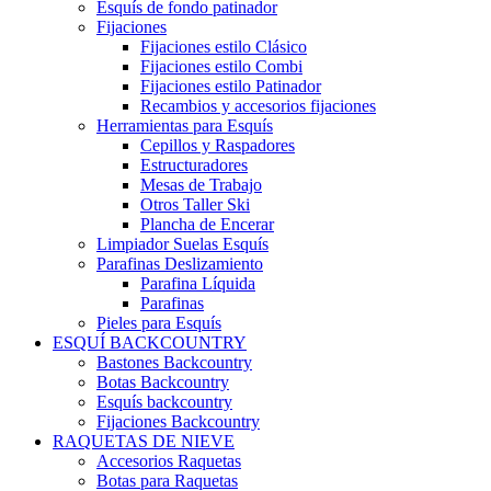
Esquís de fondo patinador
Fijaciones
Fijaciones estilo Clásico
Fijaciones estilo Combi
Fijaciones estilo Patinador
Recambios y accesorios fijaciones
Herramientas para Esquís
Cepillos y Raspadores
Estructuradores
Mesas de Trabajo
Otros Taller Ski
Plancha de Encerar
Limpiador Suelas Esquís
Parafinas Deslizamiento
Parafina Líquida
Parafinas
Pieles para Esquís
ESQUÍ BACKCOUNTRY
Bastones Backcountry
Botas Backcountry
Esquís backcountry
Fijaciones Backcountry
RAQUETAS DE NIEVE
Accesorios Raquetas
Botas para Raquetas