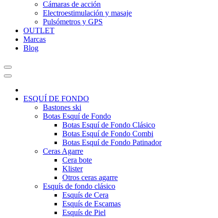
Cámaras de acción
Electroestimulación y masaje
Pulsómetros y GPS
OUTLET
Marcas
Blog
ESQUÍ DE FONDO
Bastones ski
Botas Esquí de Fondo
Botas Esquí de Fondo Clásico
Botas Esquí de Fondo Combi
Botas Esquí de Fondo Patinador
Ceras Agarre
Cera bote
Klister
Otros ceras agarre
Esquís de fondo clásico
Esquís de Cera
Esquís de Escamas
Esquís de Piel