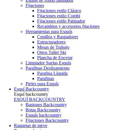
Esquís de fondo patinador
Fijaciones
Fijaciones estilo Clásico
Fijaciones estilo Combi
Fijaciones estilo Patinador
Recambios y accesorios fijaciones
Herramientas para Esquís
Cepillos y Raspadores
Estructuradores
Mesas de Trabajo
Otros Taller Ski
Plancha de Encerar
Limpiador Suelas Esquís
Parafinas Deslizamiento
Parafina Líquida
Parafinas
Pieles para Esquís
Esquí Backcountry
Esquí backcountry
ESQUÍ BACKCOUNTRY
Bastones Backcountry
Botas Backcountry
Esquís backcountry
Fijaciones Backcountry
Raquetas de nieve