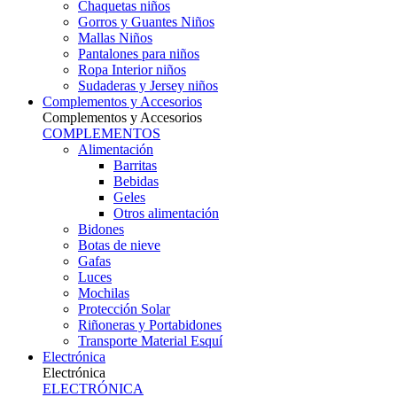
Chaquetas niños
Gorros y Guantes Niños
Mallas Niños
Pantalones para niños
Ropa Interior niños
Sudaderas y Jersey niños
Complementos y Accesorios
Complementos y Accesorios
COMPLEMENTOS
Alimentación
Barritas
Bebidas
Geles
Otros alimentación
Bidones
Botas de nieve
Gafas
Luces
Mochilas
Protección Solar
Riñoneras y Portabidones
Transporte Material Esquí
Electrónica
Electrónica
ELECTRÓNICA