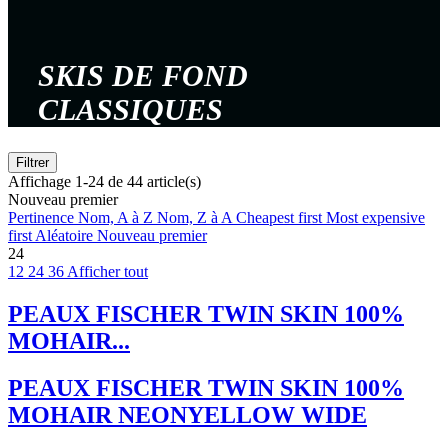
SKIS DE FOND
CLASSIQUES
Filtrer
Affichage 1-24 de 44 article(s)
Nouveau premier
Pertinence
Nom, A à Z
Nom, Z à A
Cheapest first
Most expensive
first
Aléatoire
Nouveau premier
24
12
24
36
Afficher tout
PEAUX FISCHER TWIN SKIN 100%
MOHAIR...
PEAUX FISCHER TWIN SKIN 100%
MOHAIR NEONYELLOW WIDE