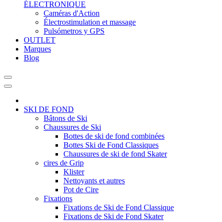
ÉLECTRONIQUE
Caméras d'Action
Électrostimulation et massage
Pulsómetros y GPS
OUTLET
Marques
Blog
SKI DE FOND
Bâtons de Ski
Chaussures de Ski
Bottes de ski de fond combinées
Bottes Ski de Fond Classiques
Chaussures de ski de fond Skater
cires de Grip
Klister
Nettoyants et autres
Pot de Cire
Fixations
Fixations de Ski de Fond Classique
Fixations de Ski de Fond Skater