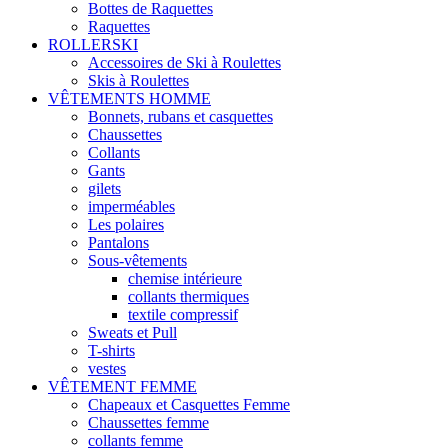
Bottes de Raquettes
Raquettes
ROLLERSKI
Accessoires de Ski à Roulettes
Skis à Roulettes
VÊTEMENTS HOMME
Bonnets, rubans et casquettes
Chaussettes
Collants
Gants
gilets
imperméables
Les polaires
Pantalons
Sous-vêtements
chemise intérieure
collants thermiques
textile compressif
Sweats et Pull
T-shirts
vestes
VÊTEMENT FEMME
Chapeaux et Casquettes Femme
Chaussettes femme
collants femme