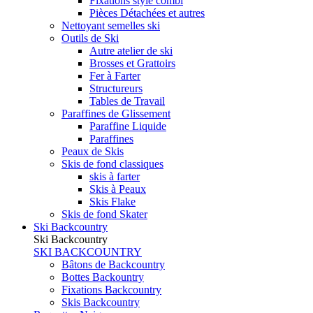
Fixations style combi
Pièces Détachées et autres
Nettoyant semelles ski
Outils de Ski
Autre atelier de ski
Brosses et Grattoirs
Fer à Farter
Structureurs
Tables de Travail
Paraffines de Glissement
Paraffine Liquide
Paraffines
Peaux de Skis
Skis de fond classiques
skis à farter
Skis à Peaux
Skis Flake
Skis de fond Skater
Ski Backcountry
Ski Backcountry
SKI BACKCOUNTRY
Bâtons de Backcountry
Bottes Backountry
Fixations Backcountry
Skis Backcountry