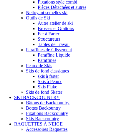
Fixations style combi
Pièces Détachées et autres
Nettoyant semelles ski
Outils de Ski
Autre atelier de ski
Brosses et Grattoirs
Fer à Farter
Structureurs
Tables de Travail
Paraffines de Glissement
Paraffine Liquide
Paraffines
Peaux de Skis
Skis de fond classiques
skis à farter
Skis à Peaux
Skis Flake
Skis de fond Skater
SKI BACKCOUNTRY
Bâtons de Backcountry
Bottes Backountry
Fixations Backcountry
Skis Backcountry
RAQUETTES À NEIGE
Accessoires Raquettes