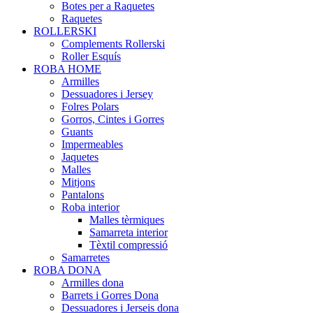
Botes per a Raquetes
Raquetes
ROLLERSKI
Complements Rollerski
Roller Esquís
ROBA HOME
Armilles
Dessuadores i Jersey
Folres Polars
Gorros, Cintes i Gorres
Guants
Impermeables
Jaquetes
Malles
Mitjons
Pantalons
Roba interior
Malles tèrmiques
Samarreta interior
Tèxtil compressió
Samarretes
ROBA DONA
Armilles dona
Barrets i Gorres Dona
Dessuadores i Jerseis dona