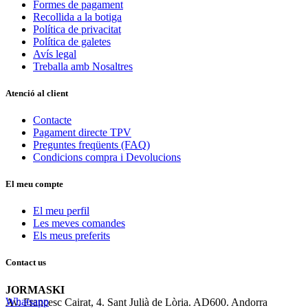
Formes de pagament
Recollida a la botiga
Política de privacitat
Política de galetes
Avís legal
Treballa amb Nosaltres
Atenció al client
Contacte
Pagament directe TPV
Preguntes freqüents (FAQ)
Condicions compra i Devolucions
El meu compte
El meu perfil
Les meves comandes
Els meus preferits
Contact us
JORMASKI
Whatsapp
Av. Francesc Cairat, 4. Sant Julià de Lòria. AD600. Andorra