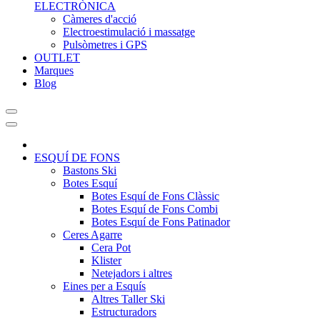
ELECTRÒNICA
Càmeres d'acció
Electroestimulació i massatge
Pulsòmetres i GPS
OUTLET
Marques
Blog
ESQUÍ DE FONS
Bastons Ski
Botes Esquí
Botes Esquí de Fons Clàssic
Botes Esquí de Fons Combi
Botes Esquí de Fons Patinador
Ceres Agarre
Cera Pot
Klister
Netejadors i altres
Eines per a Esquís
Altres Taller Ski
Estructuradors