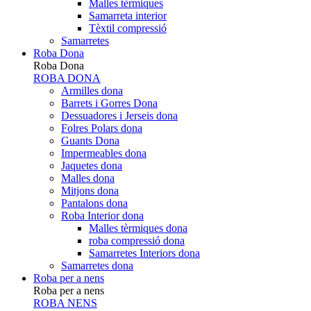
Malles tèrmiques
Samarreta interior
Tèxtil compressió
Samarretes
Roba Dona
Roba Dona
ROBA DONA
Armilles dona
Barrets i Gorres Dona
Dessuadores i Jerseis dona
Folres Polars dona
Guants Dona
Impermeables dona
Jaquetes dona
Malles dona
Mitjons dona
Pantalons dona
Roba Interior dona
Malles tèrmiques dona
roba compressió dona
Samarretes Interiors dona
Samarretes dona
Roba per a nens
Roba per a nens
ROBA NENS