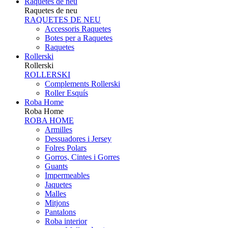
Raquetes de neu
Raquetes de neu
RAQUETES DE NEU
Accessoris Raquetes
Botes per a Raquetes
Raquetes
Rollerski
Rollerski
ROLLERSKI
Complements Rollerski
Roller Esquís
Roba Home
Roba Home
ROBA HOME
Armilles
Dessuadores i Jersey
Folres Polars
Gorros, Cintes i Gorres
Guants
Impermeables
Jaquetes
Malles
Mitjons
Pantalons
Roba interior