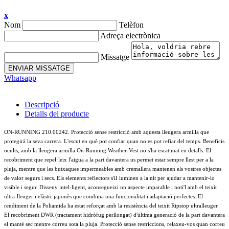
x
Nom
Telèfon
Adreça electrònica
Missatge
ENVIAR MISSATGE
Whatsapp
Descripció
Detalls del producte
ON-RUNNING 210.00242. Protecció sense restricció amb aquesta lleugera armilla que
protegirà la seva carrera. L'escut en què pot confiar quan no es pot refiar del temps. Beneficis
ocults, amb la lleugera armilla On-Running Weather-Vest no s'ha escatimat en detalls. El
recobriment que repel·leix l'aigua a la part davantera us permet estar sempre llest per a la
pluja, mentre que les butxaques impermeables amb cremallera mantenen els vostres objectes
de valor segurs i secs. Els elements reflectors s'il·luminen a la nit per ajudar a mantenir-lo
visible i segur. Disseny intel·ligent, aconsegueixi un aspecte imparable i noti'l amb el teixit
ultra-lleuger i elàstic japonès que combina una funcionalitat i adaptació perfectes. El
rendiment de la Poliamida ha estat reforçat amb la resistència del teixit Ripstop ultralleuger.
El recobriment DWR (tractament hidròfug perllongat) d'última generació de la part davantera
el manté sec mentre correu sota la pluja. Protecció sense restriccions, relaxeu-vos quan correu