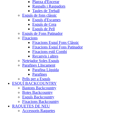
Planxa d'Encerar
Raspalls i Raspadors
Taules de Treball
Esquís de fons clàssic
Esquís d'Escames
Esquís de Cera
Esquís de Pell
Esquís de Fons Patinador
Fixacions
Fixacions Esquí Fons Clàssic
Fixacions Esquí Fons Patinador
Fixacions estil Combi
Recanvis i altres
Netejador Soles Esquís
Parafines Lliscament
Parafina Líquida
Parafines
Pells per a Esquís
ESQUÍ BACKCOUNTRY
Bastons Backcountry
Botes Backcountry
Esquís Backcountry
Fixacions Backcountry
RAQUETES DE NEU
Accessoris Raquetes