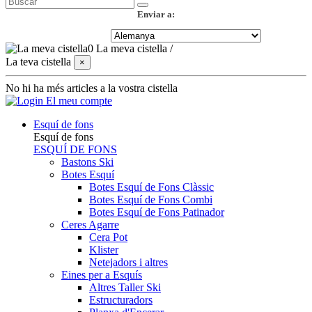
Enviar a:
0
La meva cistella
/
La teva cistella
×
No hi ha més articles a la vostra cistella
El meu compte
Esquí de fons
Esquí de fons
ESQUÍ DE FONS
Bastons Ski
Botes Esquí
Botes Esquí de Fons Clàssic
Botes Esquí de Fons Combi
Botes Esquí de Fons Patinador
Ceres Agarre
Cera Pot
Klister
Netejadors i altres
Eines per a Esquís
Altres Taller Ski
Estructuradors