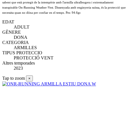
sabent que està protegit de la intempèrie amb l'armilla ultralleugera i extremadament
transpirable On-Running Weather-Vest. Dissenyada amb enginyeria suïssa, és la protecció que
necessita quan no dóna per confiar en el temps. Pes: 94.6gr.
EDAT
ADULT
GÈNERE
DONA
CATEGORIA
ARMILLES
TIPUS PROTECCIO
PROTECCIÓ VENT
Altres temporades
2023
Tap to zoom
×