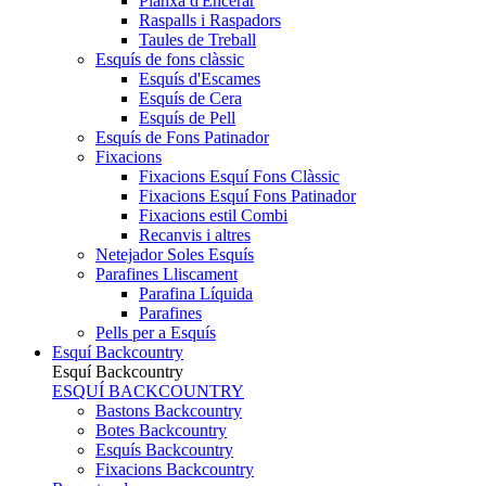
Planxa d'Encerar
Raspalls i Raspadors
Taules de Treball
Esquís de fons clàssic
Esquís d'Escames
Esquís de Cera
Esquís de Pell
Esquís de Fons Patinador
Fixacions
Fixacions Esquí Fons Clàssic
Fixacions Esquí Fons Patinador
Fixacions estil Combi
Recanvis i altres
Netejador Soles Esquís
Parafines Lliscament
Parafina Líquida
Parafines
Pells per a Esquís
Esquí Backcountry
Esquí Backcountry
ESQUÍ BACKCOUNTRY
Bastons Backcountry
Botes Backcountry
Esquís Backcountry
Fixacions Backcountry