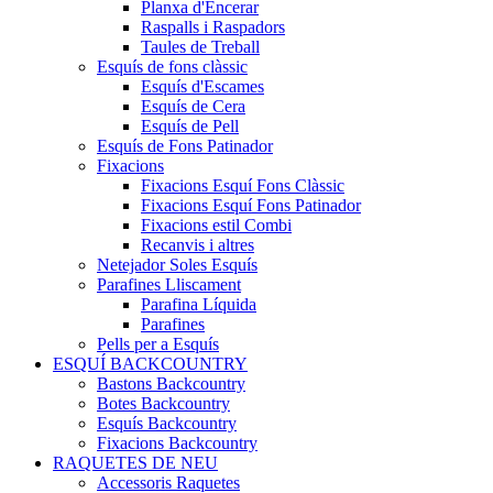
Planxa d'Encerar
Raspalls i Raspadors
Taules de Treball
Esquís de fons clàssic
Esquís d'Escames
Esquís de Cera
Esquís de Pell
Esquís de Fons Patinador
Fixacions
Fixacions Esquí Fons Clàssic
Fixacions Esquí Fons Patinador
Fixacions estil Combi
Recanvis i altres
Netejador Soles Esquís
Parafines Lliscament
Parafina Líquida
Parafines
Pells per a Esquís
ESQUÍ BACKCOUNTRY
Bastons Backcountry
Botes Backcountry
Esquís Backcountry
Fixacions Backcountry
RAQUETES DE NEU
Accessoris Raquetes