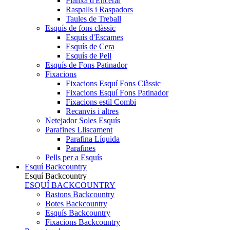
Planxa d'Encerar
Raspalls i Raspadors
Taules de Treball
Esquís de fons clàssic
Esquís d'Escames
Esquís de Cera
Esquís de Pell
Esquís de Fons Patinador
Fixacions
Fixacions Esquí Fons Clàssic
Fixacions Esquí Fons Patinador
Fixacions estil Combi
Recanvis i altres
Netejador Soles Esquís
Parafines Lliscament
Parafina Líquida
Parafines
Pells per a Esquís
Esquí Backcountry
Esquí Backcountry
ESQUÍ BACKCOUNTRY
Bastons Backcountry
Botes Backcountry
Esquís Backcountry
Fixacions Backcountry