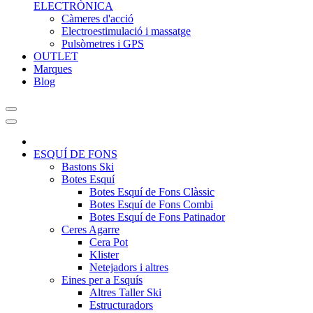
ELECTRÒNICA
Càmeres d'acció
Electroestimulació i massatge
Pulsòmetres i GPS
OUTLET
Marques
Blog
ESQUÍ DE FONS
Bastons Ski
Botes Esquí
Botes Esquí de Fons Clàssic
Botes Esquí de Fons Combi
Botes Esquí de Fons Patinador
Ceres Agarre
Cera Pot
Klister
Netejadors i altres
Eines per a Esquís
Altres Taller Ski
Estructuradors