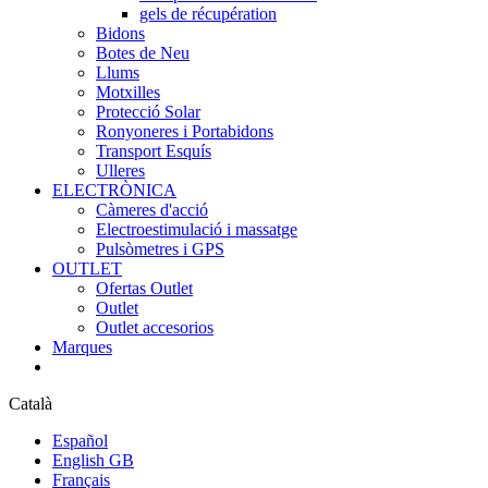
gels de récupération
Bidons
Botes de Neu
Llums
Motxilles
Protecció Solar
Ronyoneres i Portabidons
Transport Esquís
Ulleres
ELECTRÒNICA
Càmeres d'acció
Electroestimulació i massatge
Pulsòmetres i GPS
OUTLET
Ofertas Outlet
Outlet
Outlet accesorios
Marques
Català
Español
English GB
Français