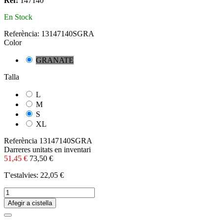
Ref:
147140
En Stock
Referència:
13147140SGRA
Color
GRANATE
Talla
L
M
S
XL
Referència
13147140SGRA
Darreres unitats en inventari
51,45 €
73,50 €
T'estalvies: 22,05 €
Afegir a cistella