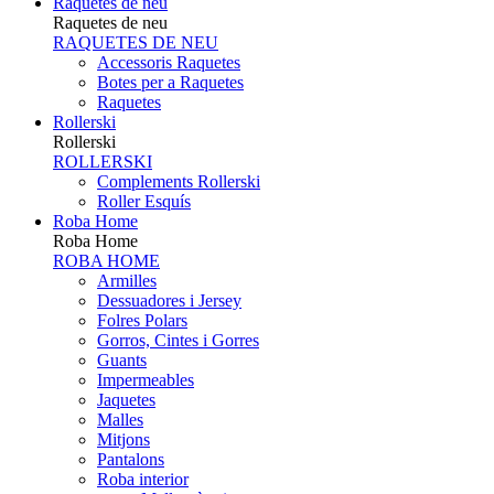
Raquetes de neu
Raquetes de neu
RAQUETES DE NEU
Accessoris Raquetes
Botes per a Raquetes
Raquetes
Rollerski
Rollerski
ROLLERSKI
Complements Rollerski
Roller Esquís
Roba Home
Roba Home
ROBA HOME
Armilles
Dessuadores i Jersey
Folres Polars
Gorros, Cintes i Gorres
Guants
Impermeables
Jaquetes
Malles
Mitjons
Pantalons
Roba interior