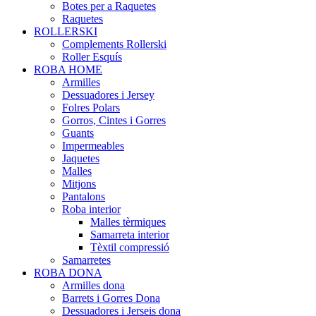
Botes per a Raquetes
Raquetes
ROLLERSKI
Complements Rollerski
Roller Esquís
ROBA HOME
Armilles
Dessuadores i Jersey
Folres Polars
Gorros, Cintes i Gorres
Guants
Impermeables
Jaquetes
Malles
Mitjons
Pantalons
Roba interior
Malles tèrmiques
Samarreta interior
Tèxtil compressió
Samarretes
ROBA DONA
Armilles dona
Barrets i Gorres Dona
Dessuadores i Jerseis dona