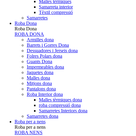
Malles tèrmiques
Samarreta interior
Tèxtil compressió
Samarretes
Roba Dona
Roba Dona
ROBA DONA
Armilles dona
Barrets i Gorres Dona
Dessuadores i Jerseis dona
Folres Polars dona
Guants Dona
Impermeables dona
Jaquetes dona
Malles dona
Mitjons dona
Pantalons dona
Roba Interior dona
Malles tèrmiques dona
roba compressió dona
Samarretes Interiors dona
Samarretes dona
Roba per a nens
Roba per a nens
ROBA NENS