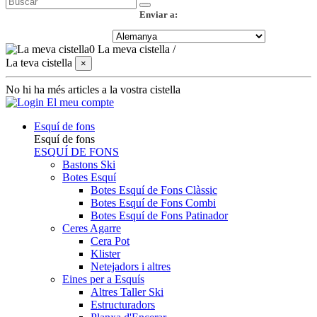
Enviar a:
0
La meva cistella
/
La teva cistella
×
No hi ha més articles a la vostra cistella
El meu compte
Esquí de fons
Esquí de fons
ESQUÍ DE FONS
Bastons Ski
Botes Esquí
Botes Esquí de Fons Clàssic
Botes Esquí de Fons Combi
Botes Esquí de Fons Patinador
Ceres Agarre
Cera Pot
Klister
Netejadors i altres
Eines per a Esquís
Altres Taller Ski
Estructuradors