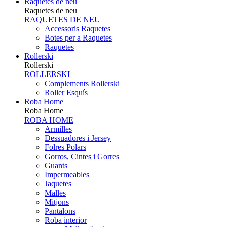
Raquetes de neu
Raquetes de neu
RAQUETES DE NEU
Accessoris Raquetes
Botes per a Raquetes
Raquetes
Rollerski
Rollerski
ROLLERSKI
Complements Rollerski
Roller Esquís
Roba Home
Roba Home
ROBA HOME
Armilles
Dessuadores i Jersey
Folres Polars
Gorros, Cintes i Gorres
Guants
Impermeables
Jaquetes
Malles
Mitjons
Pantalons
Roba interior