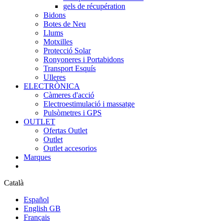
gels de récupération
Bidons
Botes de Neu
Llums
Motxilles
Protecció Solar
Ronyoneres i Portabidons
Transport Esquís
Ulleres
ELECTRÒNICA
Càmeres d'acció
Electroestimulació i massatge
Pulsòmetres i GPS
OUTLET
Ofertas Outlet
Outlet
Outlet accesorios
Marques
Català
Español
English GB
Français