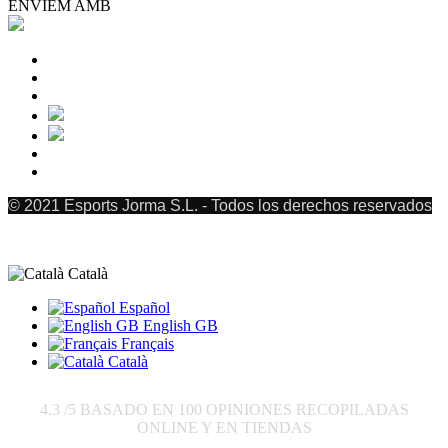
ENVIEM AMB
© 2021 Esports Jorma S.L. - Todos los derechos reservados
Català
Español
English GB
Français
Català
4.3
/5 BASADO EN
100
OPINIONES RECOPILADAS
ONLINE Y EN TIENDAS