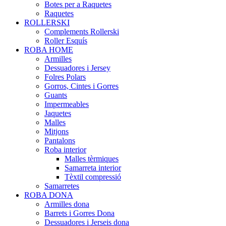
Botes per a Raquetes
Raquetes
ROLLERSKI
Complements Rollerski
Roller Esquís
ROBA HOME
Armilles
Dessuadores i Jersey
Folres Polars
Gorros, Cintes i Gorres
Guants
Impermeables
Jaquetes
Malles
Mitjons
Pantalons
Roba interior
Malles tèrmiques
Samarreta interior
Tèxtil compressió
Samarretes
ROBA DONA
Armilles dona
Barrets i Gorres Dona
Dessuadores i Jerseis dona