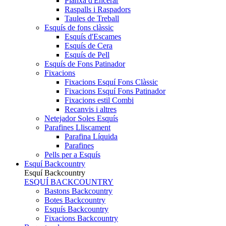
Planxa d'Encerar
Raspalls i Raspadors
Taules de Treball
Esquís de fons clàssic
Esquís d'Escames
Esquís de Cera
Esquís de Pell
Esquís de Fons Patinador
Fixacions
Fixacions Esquí Fons Clàssic
Fixacions Esquí Fons Patinador
Fixacions estil Combi
Recanvis i altres
Netejador Soles Esquís
Parafines Lliscament
Parafina Líquida
Parafines
Pells per a Esquís
Esquí Backcountry
Esquí Backcountry
ESQUÍ BACKCOUNTRY
Bastons Backcountry
Botes Backcountry
Esquís Backcountry
Fixacions Backcountry