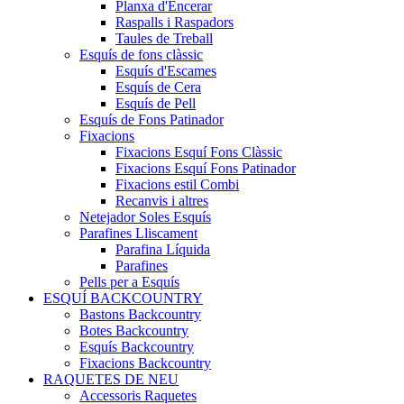
Planxa d'Encerar
Raspalls i Raspadors
Taules de Treball
Esquís de fons clàssic
Esquís d'Escames
Esquís de Cera
Esquís de Pell
Esquís de Fons Patinador
Fixacions
Fixacions Esquí Fons Clàssic
Fixacions Esquí Fons Patinador
Fixacions estil Combi
Recanvis i altres
Netejador Soles Esquís
Parafines Lliscament
Parafina Líquida
Parafines
Pells per a Esquís
ESQUÍ BACKCOUNTRY
Bastons Backcountry
Botes Backcountry
Esquís Backcountry
Fixacions Backcountry
RAQUETES DE NEU
Accessoris Raquetes