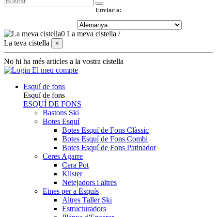
Enviar a:
0
La meva cistella
/
La teva cistella
×
No hi ha més articles a la vostra cistella
El meu compte
Esquí de fons
Esquí de fons
ESQUÍ DE FONS
Bastons Ski
Botes Esquí
Botes Esquí de Fons Clàssic
Botes Esquí de Fons Combi
Botes Esquí de Fons Patinador
Ceres Agarre
Cera Pot
Klister
Netejadors i altres
Eines per a Esquís
Altres Taller Ski
Estructuradors