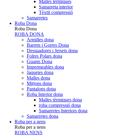
Malles tèrmiques
Samarreta interior
Tèxtil compressió
Samarretes
Roba Dona
Roba Dona
ROBA DONA
Armilles dona
Barrets i Gorres Dona
Dessuadores i Jerseis dona
Folres Polars dona
Guants Dona
Impermeables dona
Jaquetes dona
Malles dona
Mitjons dona
Pantalons dona
Roba Interior dona
Malles tèrmiques dona
roba compressió dona
Samarretes Interiors dona
Samarretes dona
Roba per a nens
Roba per a nens
ROBA NENS