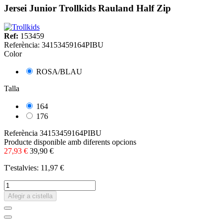
Jersei Junior Trollkids Rauland Half Zip
Ref:
153459
Referència:
34153459164PIBU
Color
ROSA/BLAU
Talla
164
176
Referència
34153459164PIBU
Producte disponible amb diferents opcions
27,93 €
39,90 €
T'estalvies: 11,97 €
Afegir a cistella