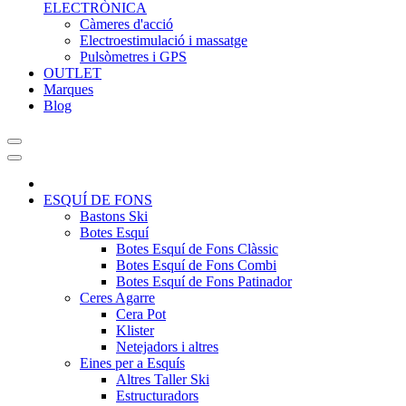
ELECTRÒNICA
Càmeres d'acció
Electroestimulació i massatge
Pulsòmetres i GPS
OUTLET
Marques
Blog
ESQUÍ DE FONS
Bastons Ski
Botes Esquí
Botes Esquí de Fons Clàssic
Botes Esquí de Fons Combi
Botes Esquí de Fons Patinador
Ceres Agarre
Cera Pot
Klister
Netejadors i altres
Eines per a Esquís
Altres Taller Ski
Estructuradors