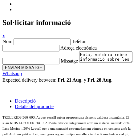
Sol·licitar informació
x
Nom
Telèfon
Adreça electrònica
Missatge
ENVIAR MISSATGE
Whatsapp
Expected delivery between:
Fri. 21 Aug.
y
Fri. 28 Aug.
Descripció
Detalls del producte
TROLLKIDS 366-603. Aquest senzill suèter proporciona als nens calidesa instantània. El
suau KIDS LOFOTEN HALF ZIP està fabricat íntegrament amb un material natural: 70%
llana Merino i 30% Lyocell per a una sensació extremadament còmoda en contacte amb la
pell. Amb un petit coll alt, mànigues raglan i mitja cremallera també té una butxaca al pit,