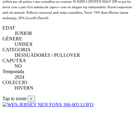
orificis per als polzes i una cremallera en contrast. El KIDS LOFOTEN HALF ZIP es pot fer
servir com a part d'un sistema de capes o com un elegant top independent. Procés respectuós
amb els animals. Pullover universal amb mitja cremallera. Teixit: 70% llana Merino (sense
mulesing), 30% Lyocell (Tencel).
EDAT
JUNIOR
GÈNERE
UNISEX
CATEGORIA
DESSUADORES / PULLOVER
CAPUTXA
NO
Temporada
2024
COLECCIO
HIVERN
Tap to zoom
×