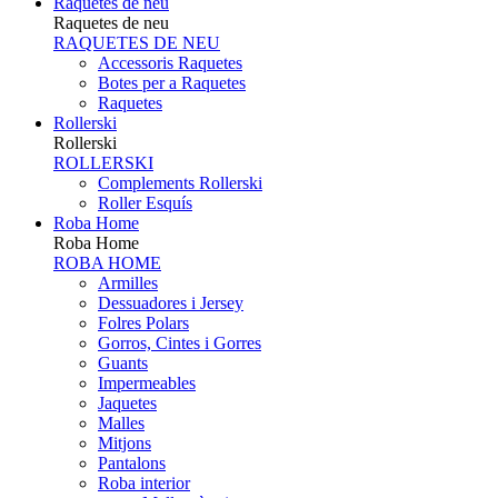
Raquetes de neu
Raquetes de neu
RAQUETES DE NEU
Accessoris Raquetes
Botes per a Raquetes
Raquetes
Rollerski
Rollerski
ROLLERSKI
Complements Rollerski
Roller Esquís
Roba Home
Roba Home
ROBA HOME
Armilles
Dessuadores i Jersey
Folres Polars
Gorros, Cintes i Gorres
Guants
Impermeables
Jaquetes
Malles
Mitjons
Pantalons
Roba interior