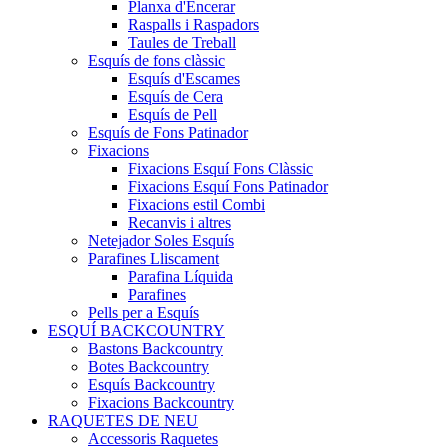
Planxa d'Encerar
Raspalls i Raspadors
Taules de Treball
Esquís de fons clàssic
Esquís d'Escames
Esquís de Cera
Esquís de Pell
Esquís de Fons Patinador
Fixacions
Fixacions Esquí Fons Clàssic
Fixacions Esquí Fons Patinador
Fixacions estil Combi
Recanvis i altres
Netejador Soles Esquís
Parafines Lliscament
Parafina Líquida
Parafines
Pells per a Esquís
ESQUÍ BACKCOUNTRY
Bastons Backcountry
Botes Backcountry
Esquís Backcountry
Fixacions Backcountry
RAQUETES DE NEU
Accessoris Raquetes