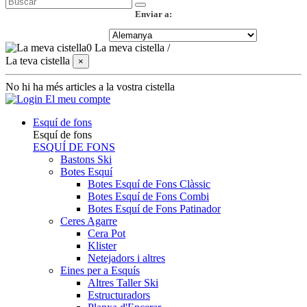
Enviar a:
0
La meva cistella
/
La teva cistella
×
No hi ha més articles a la vostra cistella
El meu compte
Esquí de fons
Esquí de fons
ESQUÍ DE FONS
Bastons Ski
Botes Esquí
Botes Esquí de Fons Clàssic
Botes Esquí de Fons Combi
Botes Esquí de Fons Patinador
Ceres Agarre
Cera Pot
Klister
Netejadors i altres
Eines per a Esquís
Altres Taller Ski
Estructuradors