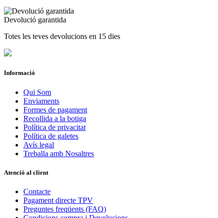
Devolució garantida
Totes les teves devolucions en 15 dies
Informació
Qui Som
Enviaments
Formes de pagament
Recollida a la botiga
Política de privacitat
Política de galetes
Avís legal
Treballa amb Nosaltres
Atenció al client
Contacte
Pagament directe TPV
Preguntes freqüents (FAQ)
Condicions compra i Devolucions