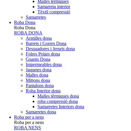
Malles tèrmiques
Samarreta interior
Tèxtil compressió
Samarretes
Roba Dona
Roba Dona
ROBA DONA
Armilles dona
Barrets i Gorres Dona
Dessuadores i Jerseis dona
Folres Polars dona
Guants Dona
Impermeables dona
Jaquetes dona
Malles dona
Mitjons dona
Pantalons dona
Roba Interior dona
Malles tèrmiques dona
roba compressió dona
Samarretes Interiors dona
Samarretes dona
Roba per a nens
Roba per a nens
ROBA NENS