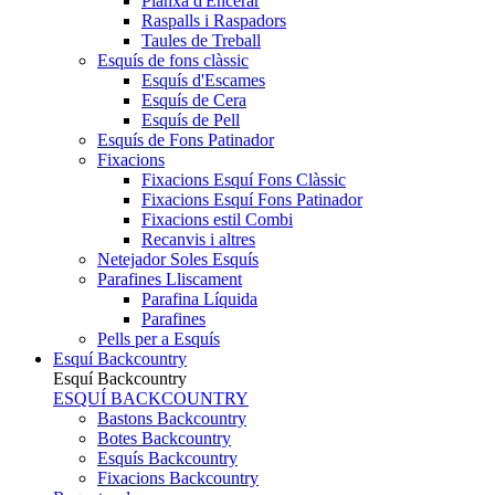
Planxa d'Encerar
Raspalls i Raspadors
Taules de Treball
Esquís de fons clàssic
Esquís d'Escames
Esquís de Cera
Esquís de Pell
Esquís de Fons Patinador
Fixacions
Fixacions Esquí Fons Clàssic
Fixacions Esquí Fons Patinador
Fixacions estil Combi
Recanvis i altres
Netejador Soles Esquís
Parafines Lliscament
Parafina Líquida
Parafines
Pells per a Esquís
Esquí Backcountry
Esquí Backcountry
ESQUÍ BACKCOUNTRY
Bastons Backcountry
Botes Backcountry
Esquís Backcountry
Fixacions Backcountry