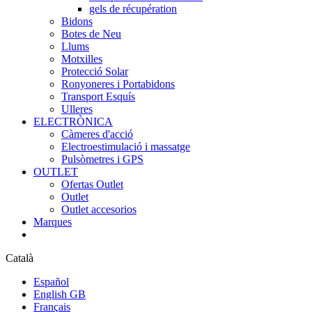
gels de récupération
Bidons
Botes de Neu
Llums
Motxilles
Protecció Solar
Ronyoneres i Portabidons
Transport Esquís
Ulleres
ELECTRÒNICA
Càmeres d'acció
Electroestimulació i massatge
Pulsòmetres i GPS
OUTLET
Ofertas Outlet
Outlet
Outlet accesorios
Marques
Català
Español
English GB
Français