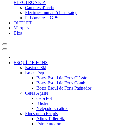
ELECTRÒNICA
Càmeres d'acció
Electroestimulació i massatge
Pulsòmetres i GPS
OUTLET
Marques
Blog
ESQUÍ DE FONS
Bastons Ski
Botes Esquí
Botes Esquí de Fons Clàssic
Botes Esquí de Fons Combi
Botes Esquí de Fons Patinador
Ceres Agarre
Cera Pot
Klister
Netejadors i altres
Eines per a Esquís
Altres Taller Ski
Estructuradors