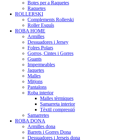
Botes per a Raquetes
Raquetes
ROLLERSKI
Complements Rollerski
Roller Esquís
ROBA HOME
Armilles
Dessuadores i Jersey
Folres Polars
Gorros, Cintes i Gorres
Guants
Impermeables
Jaquetes
Malles
Mitjons
Pantalons
Roba interior
Malles tèrmiques
Samarreta interior
Tèxtil compressió
Samarretes
ROBA DONA
Armilles dona
Barrets i Gorres Dona
Dessuadores i Jerseis dona