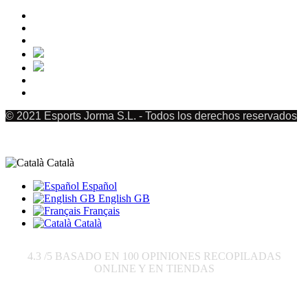
© 2021 Esports Jorma S.L. - Todos los derechos reservados
Català
Español
English GB
Français
Català
4.3
/5 BASADO EN
100
OPINIONES RECOPILADAS
ONLINE Y EN TIENDAS
Enviar a: