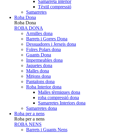
Samarreta interior
Tèxtil compressió
Samarretes
Roba Dona
Roba Dona
ROBA DONA
Armilles dona
Barrets i Gorres Dona
Dessuadores i Jerseis dona
Folres Polars dona
Guants Dona
Impermeables dona
Jaquetes dona
Malles dona
Mitjons dona
Pantalons dona
Roba Interior dona
Malles tèrmiques dona
roba compressió dona
Samarretes Interiors dona
Samarretes dona
Roba per a nens
Roba per a nens
ROBA NENS
Barrets i Guants Nens