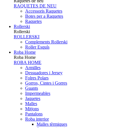
Raquetes de neu
RAQUETES DE NEU
Accessoris Raquetes
Botes per a Raquetes
Raquetes
Rollerski
Rollerski
ROLLERSKI
Complements Rollerski
Roller Esquís
Roba Home
Roba Home
ROBA HOME
Armilles
Dessuadores i Jersey
Folres Polars
Gorros, Cintes i Gorres
Guants
Impermeables
Jaquetes
Malles
Mitjons
Pantalons
Roba interior
Malles tèrmiques