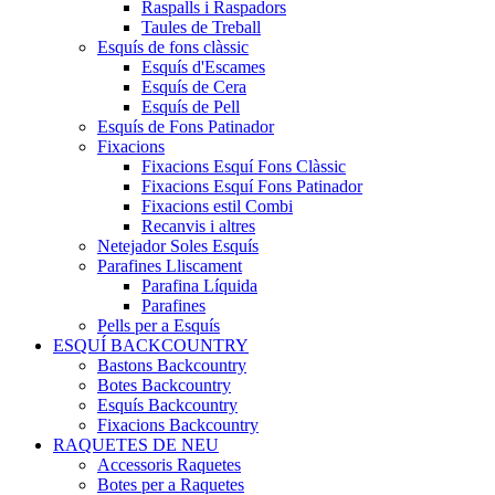
Raspalls i Raspadors
Taules de Treball
Esquís de fons clàssic
Esquís d'Escames
Esquís de Cera
Esquís de Pell
Esquís de Fons Patinador
Fixacions
Fixacions Esquí Fons Clàssic
Fixacions Esquí Fons Patinador
Fixacions estil Combi
Recanvis i altres
Netejador Soles Esquís
Parafines Lliscament
Parafina Líquida
Parafines
Pells per a Esquís
ESQUÍ BACKCOUNTRY
Bastons Backcountry
Botes Backcountry
Esquís Backcountry
Fixacions Backcountry
RAQUETES DE NEU
Accessoris Raquetes
Botes per a Raquetes