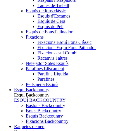
Raspalls i Raspadors
Taules de Treball
Esquís de fons clàssic
Esquís d'Escames
Esquís de Cera
Esquís de Pell
Esquís de Fons Patinador
Fixacions
Fixacions Esquí Fons Clàssic
Fixacions Esquí Fons Patinador
Fixacions estil Combi
Recanvis i altres
Netejador Soles Esquís
Parafines Lliscament
Parafina Líquida
Parafines
Pells per a Esquís
Esquí Backcountry
Esquí Backcountry
ESQUÍ BACKCOUNTRY
Bastons Backcountry
Botes Backcountry
Esquís Backcountry
Fixacions Backcountry
Raquetes de neu