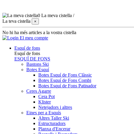
0
La meva cistella
/
La teva cistella
×
No hi ha més articles a la vostra cistella
El meu compte
Esquí de fons
Esquí de fons
ESQUÍ DE FONS
Bastons Ski
Botes Esquí
Botes Esquí de Fons Clàssic
Botes Esquí de Fons Combi
Botes Esquí de Fons Patinador
Ceres Agarre
Cera Pot
Klister
Netejadors i altres
Eines per a Esquís
Altres Taller Ski
Estructuradors
Planxa d'Encerar