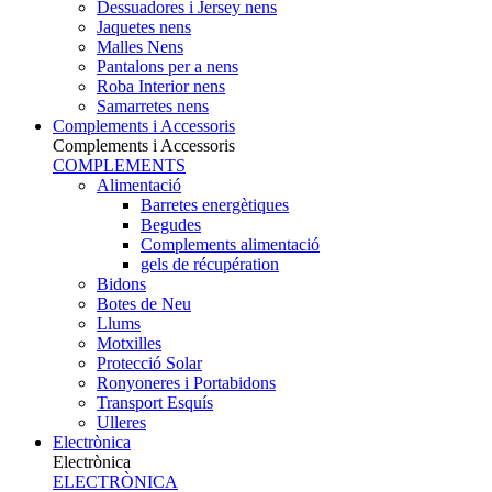
Dessuadores i Jersey nens
Jaquetes nens
Malles Nens
Pantalons per a nens
Roba Interior nens
Samarretes nens
Complements i Accessoris
Complements i Accessoris
COMPLEMENTS
Alimentació
Barretes energètiques
Begudes
Complements alimentació
gels de récupération
Bidons
Botes de Neu
Llums
Motxilles
Protecció Solar
Ronyoneres i Portabidons
Transport Esquís
Ulleres
Electrònica
Electrònica
ELECTRÒNICA