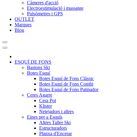
Càmeres d'acció
Electroestimulació i massatge
Pulsòmetres i GPS
OUTLET
Marques
Blog
ESQUÍ DE FONS
Bastons Ski
Botes Esquí
Botes Esquí de Fons Clàssic
Botes Esquí de Fons Combi
Botes Esquí de Fons Patinador
Ceres Agarre
Cera Pot
Klister
Netejadors i altres
Eines per a Esquís
Altres Taller Ski
Estructuradors
Planxa d'Encerar