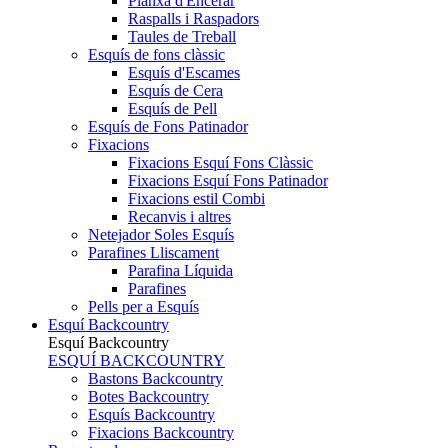
Planxa d'Encerar
Raspalls i Raspadors
Taules de Treball
Esquís de fons clàssic
Esquís d'Escames
Esquís de Cera
Esquís de Pell
Esquís de Fons Patinador
Fixacions
Fixacions Esquí Fons Clàssic
Fixacions Esquí Fons Patinador
Fixacions estil Combi
Recanvis i altres
Netejador Soles Esquís
Parafines Lliscament
Parafina Líquida
Parafines
Pells per a Esquís
Esquí Backcountry
Esquí Backcountry
ESQUÍ BACKCOUNTRY
Bastons Backcountry
Botes Backcountry
Esquís Backcountry
Fixacions Backcountry