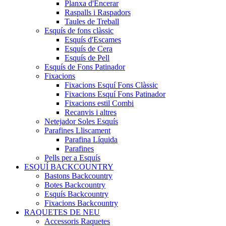
Planxa d'Encerar
Raspalls i Raspadors
Taules de Treball
Esquís de fons clàssic
Esquís d'Escames
Esquís de Cera
Esquís de Pell
Esquís de Fons Patinador
Fixacions
Fixacions Esquí Fons Clàssic
Fixacions Esquí Fons Patinador
Fixacions estil Combi
Recanvis i altres
Netejador Soles Esquís
Parafines Lliscament
Parafina Líquida
Parafines
Pells per a Esquís
ESQUÍ BACKCOUNTRY
Bastons Backcountry
Botes Backcountry
Esquís Backcountry
Fixacions Backcountry
RAQUETES DE NEU
Accessoris Raquetes