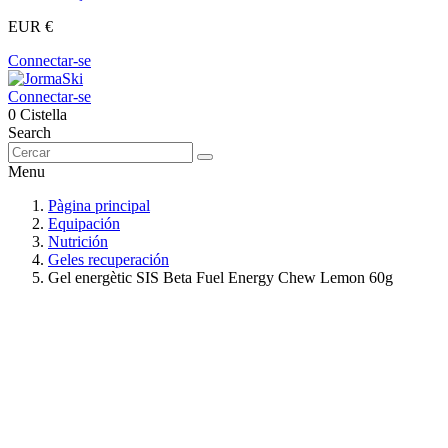
EUR €
Connectar-se
Connectar-se
0
Cistella
Search
Menu
Pàgina principal
Equipación
Nutrición
Geles recuperación
Gel energètic SIS Beta Fuel Energy Chew Lemon 60g