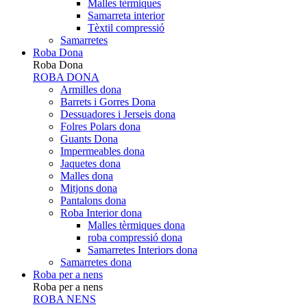
Malles tèrmiques
Samarreta interior
Tèxtil compressió
Samarretes
Roba Dona
Roba Dona
ROBA DONA
Armilles dona
Barrets i Gorres Dona
Dessuadores i Jerseis dona
Folres Polars dona
Guants Dona
Impermeables dona
Jaquetes dona
Malles dona
Mitjons dona
Pantalons dona
Roba Interior dona
Malles tèrmiques dona
roba compressió dona
Samarretes Interiors dona
Samarretes dona
Roba per a nens
Roba per a nens
ROBA NENS