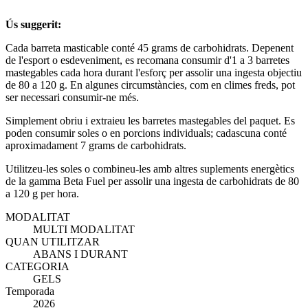
Ús suggerit:
Cada barreta masticable conté 45 grams de carbohidrats. Depenent
de l'esport o esdeveniment, es recomana consumir d'1 a 3 barretes
mastegables cada hora durant l'esforç per assolir una ingesta objectiu
de 80 a 120 g. En algunes circumstàncies, com en climes freds, pot
ser necessari consumir-ne més.
Simplement obriu i extraieu les barretes mastegables del paquet. Es
poden consumir soles o en porcions individuals; cadascuna conté
aproximadament 7 grams de carbohidrats.
Utilitzeu-les soles o combineu-les amb altres suplements energètics
de la gamma Beta Fuel per assolir una ingesta de carbohidrats de 80
a 120 g per hora.
MODALITAT
MULTI MODALITAT
QUAN UTILITZAR
ABANS I DURANT
CATEGORIA
GELS
Temporada
2026