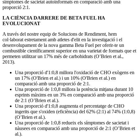
símptomes de sacietat autoinformats en comparació amb una
proporció 2:1.
LA CIÈNCIA DARRERE DE BETA FUEL HA
EVOLUCIONAT
A través del nostre equip de Solucions de Rendiment, hem
col·laborat estretament amb atletes d'elit en la investigació i el
desenvolupament de la nova gamma Beta Fuel per oferir-te un
combustible científicament superior en una varietat de formats que et
permeten utilitzar un 17% més de carbohidrats (O’Brien et al.,
2013).
Una proporció d'1:0,8 millora l'oxidació de CHO exògens en
un 17% (O'Brien et al.) i un 10% (O'Brien et al.) en
comparació amb una proporció de 2:1.
Una proporció de 1:0,8 millora la potència mitjana durant 10
esprints màxims en un 3% en comparació amb una proporció
de 2:1 (O’Brien et al.).
Una proporció d'1:0,8 augmenta el percentatge de CHO
ingerits que s'oxiden (eficiència) del 62% (2:1) al 74% (1:0,8)
(O’Brien et al.).
Una proporció de 1:0,8 redueix els símptomes de sacietat i
nàusees en comparació amb una proporció de 2:1 (O’Brien et
al.).