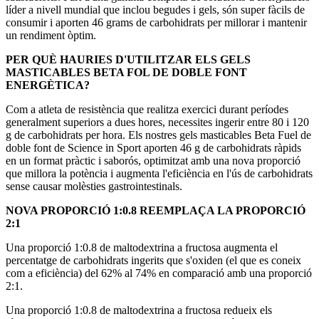
líder a nivell mundial que inclou begudes i gels, són super fàcils de
consumir i aporten 46 grams de carbohidrats per millorar i mantenir
un rendiment òptim.
PER QUÈ HAURIES D'UTILITZAR ELS GELS
MASTICABLES BETA FOL DE DOBLE FONT
ENERGÈTICA?
Com a atleta de resistència que realitza exercici durant períodes
generalment superiors a dues hores, necessites ingerir entre 80 i 120
g de carbohidrats per hora. Els nostres gels masticables Beta Fuel de
doble font de Science in Sport aporten 46 g de carbohidrats ràpids
en un format pràctic i saborós, optimitzat amb una nova proporció
que millora la potència i augmenta l'eficiència en l'ús de carbohidrats
sense causar molèsties gastrointestinals.
NOVA PROPORCIÓ 1:0.8 REEMPLAÇA LA PROPORCIÓ
2:1
Una proporció 1:0.8 de maltodextrina a fructosa augmenta el
percentatge de carbohidrats ingerits que s'oxiden (el que es coneix
com a eficiència) del 62% al 74% en comparació amb una proporció
2:1.
Una proporció 1:0.8 de maltodextrina a fructosa redueix els