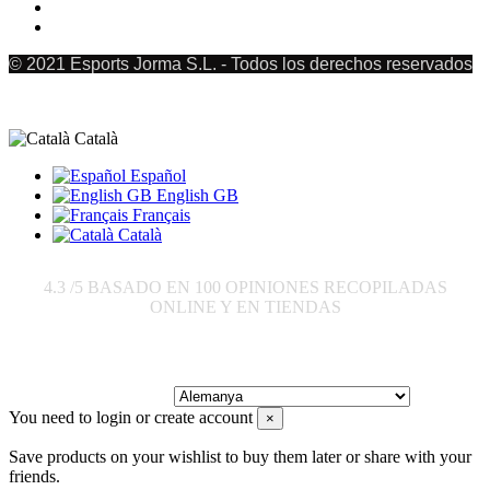
© 2021 Esports Jorma S.L. - Todos los derechos reservados
Català
Español
English GB
Français
Català
4.3
/5 BASADO EN
100
OPINIONES RECOPILADAS
ONLINE Y EN TIENDAS
Enviar a:
You need to login or create account
×
Save products on your wishlist to buy them later or share with your
friends.