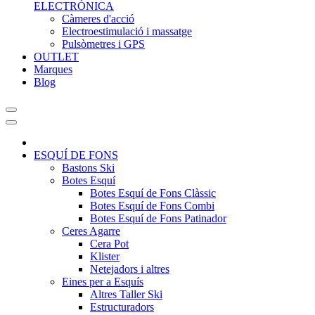
ELECTRÒNICA
Càmeres d'acció
Electroestimulació i massatge
Pulsòmetres i GPS
OUTLET
Marques
Blog
ESQUÍ DE FONS
Bastons Ski
Botes Esquí
Botes Esquí de Fons Clàssic
Botes Esquí de Fons Combi
Botes Esquí de Fons Patinador
Ceres Agarre
Cera Pot
Klister
Netejadors i altres
Eines per a Esquís
Altres Taller Ski
Estructuradors