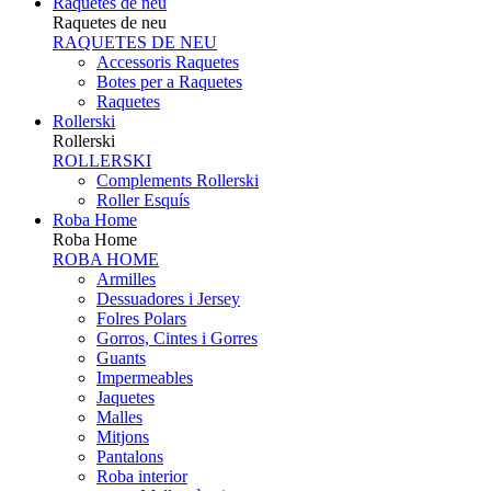
Raquetes de neu
Raquetes de neu
RAQUETES DE NEU
Accessoris Raquetes
Botes per a Raquetes
Raquetes
Rollerski
Rollerski
ROLLERSKI
Complements Rollerski
Roller Esquís
Roba Home
Roba Home
ROBA HOME
Armilles
Dessuadores i Jersey
Folres Polars
Gorros, Cintes i Gorres
Guants
Impermeables
Jaquetes
Malles
Mitjons
Pantalons
Roba interior