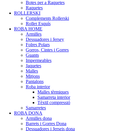
Botes per a Raquetes
Raquetes
ROLLERSKI
Complements Rollerski
Roller Esquís
ROBA HOME
Armilles
Dessuadores i Jersey
Folres Polars
Gorros, Cintes i Gorres
Guants
Impermeables
Jaquetes
Malles
Mitjons
Pantalons
Roba interior
Malles tèrmiques
Samarreta interior
Tèxtil compressió
Samarretes
ROBA DONA
Armilles dona
Barrets i Gorres Dona
Dessuadores i Jerseis dona