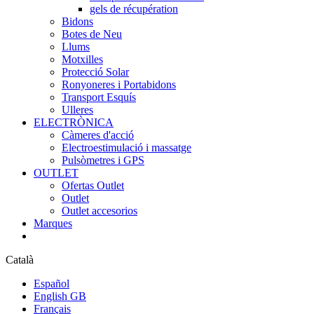
gels de récupération
Bidons
Botes de Neu
Llums
Motxilles
Protecció Solar
Ronyoneres i Portabidons
Transport Esquís
Ulleres
ELECTRÒNICA
Càmeres d'acció
Electroestimulació i massatge
Pulsòmetres i GPS
OUTLET
Ofertas Outlet
Outlet
Outlet accesorios
Marques
Català
Español
English GB
Français