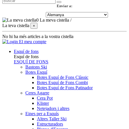
Enviar a:
0
La meva cistella
/
La teva cistella
×
No hi ha més articles a la vostra cistella
El meu compte
Esquí de fons
Esquí de fons
ESQUÍ DE FONS
Bastons Ski
Botes Esquí
Botes Esquí de Fons Clàssic
Botes Esquí de Fons Combi
Botes Esquí de Fons Patinador
Ceres Agarre
Cera Pot
Klister
Netejadors i altres
Eines per a Esquís
Altres Taller Ski
Estructuradors