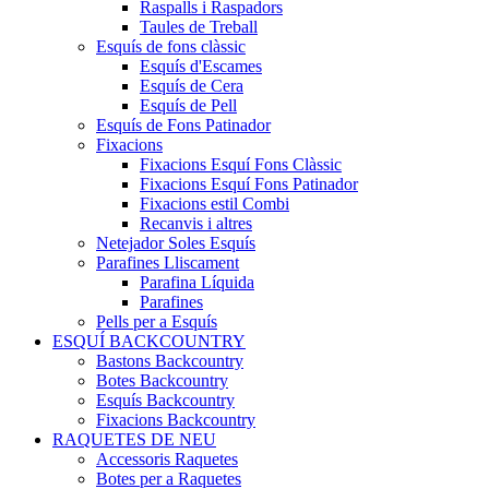
Raspalls i Raspadors
Taules de Treball
Esquís de fons clàssic
Esquís d'Escames
Esquís de Cera
Esquís de Pell
Esquís de Fons Patinador
Fixacions
Fixacions Esquí Fons Clàssic
Fixacions Esquí Fons Patinador
Fixacions estil Combi
Recanvis i altres
Netejador Soles Esquís
Parafines Lliscament
Parafina Líquida
Parafines
Pells per a Esquís
ESQUÍ BACKCOUNTRY
Bastons Backcountry
Botes Backcountry
Esquís Backcountry
Fixacions Backcountry
RAQUETES DE NEU
Accessoris Raquetes
Botes per a Raquetes