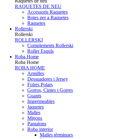
Raquetes de neu
RAQUETES DE NEU
Accessoris Raquetes
Botes per a Raquetes
Raquetes
Rollerski
Rollerski
ROLLERSKI
Complements Rollerski
Roller Esquís
Roba Home
Roba Home
ROBA HOME
Armilles
Dessuadores i Jersey
Folres Polars
Gorros, Cintes i Gorres
Guants
Impermeables
Jaquetes
Malles
Mitjons
Pantalons
Roba interior
Malles tèrmiques