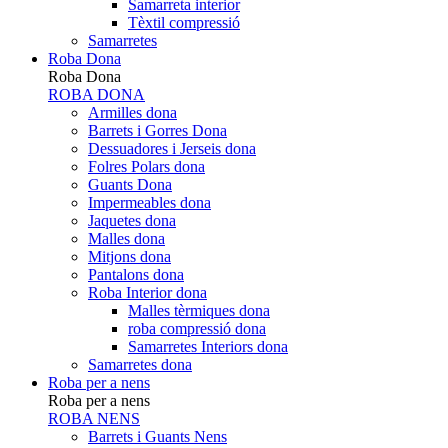
Samarreta interior
Tèxtil compressió
Samarretes
Roba Dona
Roba Dona
ROBA DONA
Armilles dona
Barrets i Gorres Dona
Dessuadores i Jerseis dona
Folres Polars dona
Guants Dona
Impermeables dona
Jaquetes dona
Malles dona
Mitjons dona
Pantalons dona
Roba Interior dona
Malles tèrmiques dona
roba compressió dona
Samarretes Interiors dona
Samarretes dona
Roba per a nens
Roba per a nens
ROBA NENS
Barrets i Guants Nens