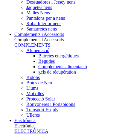
Dessuadores i Jersey nens
Jaquetes nens
Malles Nens
Pantalons per a nens
Roba Interior nens
Samarretes nens
Complements i Accessoris
Complements i Accessoris
COMPLEMENTS
Alimentació
Barretes energètiques
Begudes
Complements alimentació
gels de récupération
Bidons
Botes de Neu
Llums
Motxilles
Protecció Solar
Ronyoneres i Portabidons
Transport Esquís
Ulleres
Electrònica
Electrònica
ELECTRÒNICA