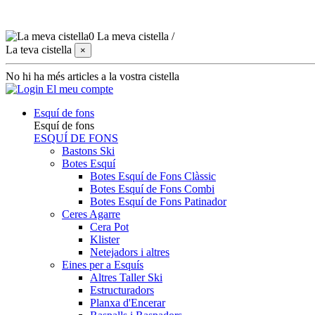
0
La meva cistella
/
La teva cistella
×
No hi ha més articles a la vostra cistella
El meu compte
Esquí de fons
Esquí de fons
ESQUÍ DE FONS
Bastons Ski
Botes Esquí
Botes Esquí de Fons Clàssic
Botes Esquí de Fons Combi
Botes Esquí de Fons Patinador
Ceres Agarre
Cera Pot
Klister
Netejadors i altres
Eines per a Esquís
Altres Taller Ski
Estructuradors
Planxa d'Encerar