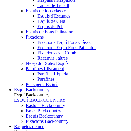
Raspalls i Raspadors
Taules de Treball
Esquís de fons clàssic
Esquís d'Escames
Esquís de Cera
Esquís de Pell
Esquís de Fons Patinador
Fixacions
Fixacions Esquí Fons Clàssic
Fixacions Esquí Fons Patinador
Fixacions estil Combi
Recanvis i altres
Netejador Soles Esquís
Parafines Lliscament
Parafina Líquida
Parafines
Pells per a Esquís
Esquí Backcountry
Esquí Backcountry
ESQUÍ BACKCOUNTRY
Bastons Backcountry
Botes Backcountry
Esquís Backcountry
Fixacions Backcountry
Raquetes de neu