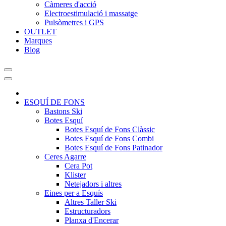
Càmeres d'acció
Electroestimulació i massatge
Pulsòmetres i GPS
OUTLET
Marques
Blog
ESQUÍ DE FONS
Bastons Ski
Botes Esquí
Botes Esquí de Fons Clàssic
Botes Esquí de Fons Combi
Botes Esquí de Fons Patinador
Ceres Agarre
Cera Pot
Klister
Netejadors i altres
Eines per a Esquís
Altres Taller Ski
Estructuradors
Planxa d'Encerar