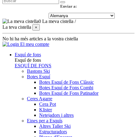
Enviar a:
0
La meva cistella
/
La teva cistella
×
No hi ha més articles a la vostra cistella
El meu compte
Esquí de fons
Esquí de fons
ESQUÍ DE FONS
Bastons Ski
Botes Esquí
Botes Esquí de Fons Clàssic
Botes Esquí de Fons Combi
Botes Esquí de Fons Patinador
Ceres Agarre
Cera Pot
Klister
Netejadors i altres
Eines per a Esquís
Altres Taller Ski
Estructuradors