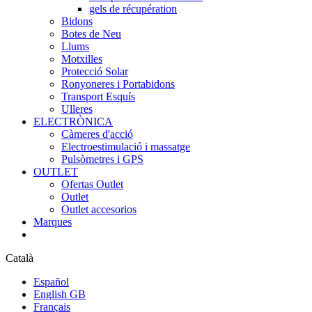
gels de récupération
Bidons
Botes de Neu
Llums
Motxilles
Protecció Solar
Ronyoneres i Portabidons
Transport Esquís
Ulleres
ELECTRÒNICA
Càmeres d'acció
Electroestimulació i massatge
Pulsòmetres i GPS
OUTLET
Ofertas Outlet
Outlet
Outlet accesorios
Marques
Català
Español
English GB
Français