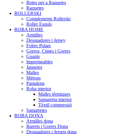
Botes per a Raquetes
Raquetes
ROLLERSKI
Complements Rollerski
Roller Esquís
ROBA HOME
Armilles
Dessuadores i Jersey
Folres Polars
Gorros, Cintes i Gorres
Guants
Impermeables
Jaquetes
Malles
Mitjons
Pantalons
Roba interior
Malles tèrmiques
Samarreta interior
Tèxtil compressió
Samarretes
ROBA DONA
Armilles dona
Barrets i Gorres Dona
Dessuadores i Jerseis dona