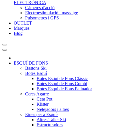
ELECTRÒNICA
Càmeres d'acció
Electroestimulació i massatge
Pulsòmetres i GPS
OUTLET
Marques
Blog
ESQUÍ DE FONS
Bastons Ski
Botes Esquí
Botes Esquí de Fons Clàssic
Botes Esquí de Fons Combi
Botes Esquí de Fons Patinador
Ceres Agarre
Cera Pot
Klister
Netejadors i altres
Eines per a Esquís
Altres Taller Ski
Estructuradors