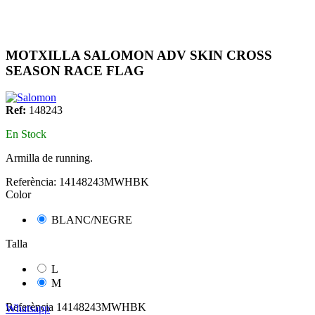
MOTXILLA SALOMON ADV SKIN CROSS
SEASON RACE FLAG
Ref:
148243
En Stock
Armilla de running.
Referència:
14148243MWHBK
Color
BLANC/NEGRE
Talla
L
M
Referència
14148243MWHBK
Whatsapp