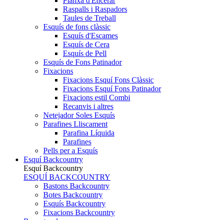
Planxa d'Encerar
Raspalls i Raspadors
Taules de Treball
Esquís de fons clàssic
Esquís d'Escames
Esquís de Cera
Esquís de Pell
Esquís de Fons Patinador
Fixacions
Fixacions Esquí Fons Clàssic
Fixacions Esquí Fons Patinador
Fixacions estil Combi
Recanvis i altres
Netejador Soles Esquís
Parafines Lliscament
Parafina Líquida
Parafines
Pells per a Esquís
Esquí Backcountry
Esquí Backcountry
ESQUÍ BACKCOUNTRY
Bastons Backcountry
Botes Backcountry
Esquís Backcountry
Fixacions Backcountry