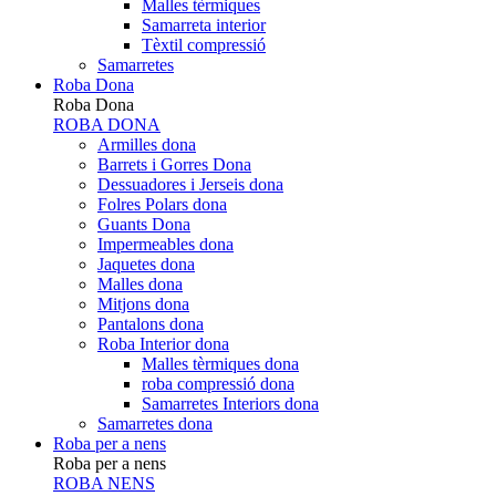
Malles tèrmiques
Samarreta interior
Tèxtil compressió
Samarretes
Roba Dona
Roba Dona
ROBA DONA
Armilles dona
Barrets i Gorres Dona
Dessuadores i Jerseis dona
Folres Polars dona
Guants Dona
Impermeables dona
Jaquetes dona
Malles dona
Mitjons dona
Pantalons dona
Roba Interior dona
Malles tèrmiques dona
roba compressió dona
Samarretes Interiors dona
Samarretes dona
Roba per a nens
Roba per a nens
ROBA NENS