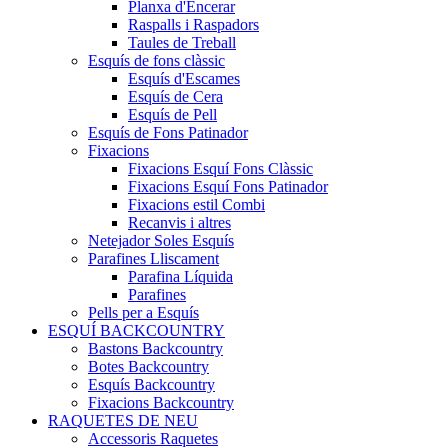
Planxa d'Encerar
Raspalls i Raspadors
Taules de Treball
Esquís de fons clàssic
Esquís d'Escames
Esquís de Cera
Esquís de Pell
Esquís de Fons Patinador
Fixacions
Fixacions Esquí Fons Clàssic
Fixacions Esquí Fons Patinador
Fixacions estil Combi
Recanvis i altres
Netejador Soles Esquís
Parafines Lliscament
Parafina Líquida
Parafines
Pells per a Esquís
ESQUÍ BACKCOUNTRY
Bastons Backcountry
Botes Backcountry
Esquís Backcountry
Fixacions Backcountry
RAQUETES DE NEU
Accessoris Raquetes