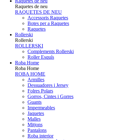
Raquetes de neu
Raquetes de neu
RAQUETES DE NEU
Accessoris Raquetes
Botes per a Raquetes
Raquetes
Rollerski
Rollerski
ROLLERSKI
Complements Rollerski
Roller Esquís
Roba Home
Roba Home
ROBA HOME
Armilles
Dessuadores i Jersey
Folres Polars
Gorros, Cintes i Gorres
Guants
Impermeables
Jaquetes
Malles
Mitjons
Pantalons
Roba interior