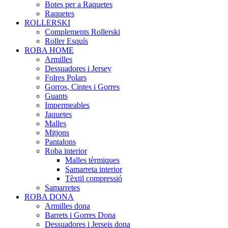
Botes per a Raquetes
Raquetes
ROLLERSKI
Complements Rollerski
Roller Esquís
ROBA HOME
Armilles
Dessuadores i Jersey
Folres Polars
Gorros, Cintes i Gorres
Guants
Impermeables
Jaquetes
Malles
Mitjons
Pantalons
Roba interior
Malles tèrmiques
Samarreta interior
Tèxtil compressió
Samarretes
ROBA DONA
Armilles dona
Barrets i Gorres Dona
Dessuadores i Jerseis dona