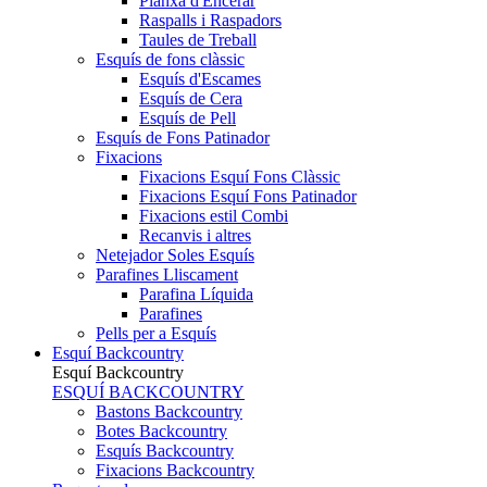
Planxa d'Encerar
Raspalls i Raspadors
Taules de Treball
Esquís de fons clàssic
Esquís d'Escames
Esquís de Cera
Esquís de Pell
Esquís de Fons Patinador
Fixacions
Fixacions Esquí Fons Clàssic
Fixacions Esquí Fons Patinador
Fixacions estil Combi
Recanvis i altres
Netejador Soles Esquís
Parafines Lliscament
Parafina Líquida
Parafines
Pells per a Esquís
Esquí Backcountry
Esquí Backcountry
ESQUÍ BACKCOUNTRY
Bastons Backcountry
Botes Backcountry
Esquís Backcountry
Fixacions Backcountry