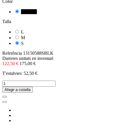
Color
NEGRE
Talla
L
M
S
Referència
13150588SBLK
Darreres unitats en inventari
122,50 €
175,00 €
T'estalvies: 52,50 €
Afegir a cistella