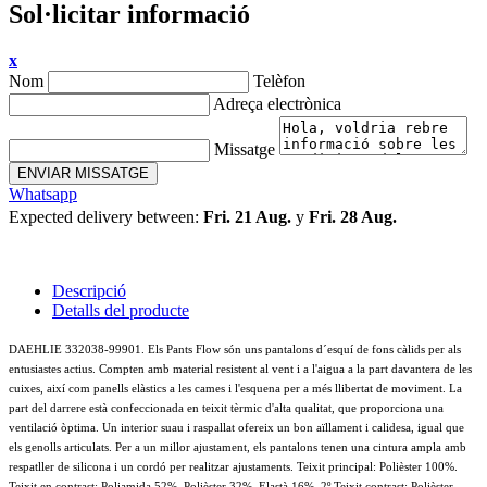
Sol·licitar informació
x
Nom
Telèfon
Adreça electrònica
Missatge
ENVIAR MISSATGE
Whatsapp
Expected delivery between:
Fri. 21 Aug.
y
Fri. 28 Aug.
Descripció
Detalls del producte
DAEHLIE 332038-99901. Els Pants Flow són uns pantalons d´esquí de fons càlids per als
entusiastes actius. Compten amb material resistent al vent i a l'aigua a la part davantera de les
cuixes, així com panells elàstics a les cames i l'esquena per a més llibertat de moviment. La
part del darrere està confeccionada en teixit tèrmic d'alta qualitat, que proporciona una
ventilació òptima. Un interior suau i raspallat ofereix un bon aïllament i calidesa, igual que
els genolls articulats. Per a un millor ajustament, els pantalons tenen una cintura ampla amb
respatller de silicona i un cordó per realitzar ajustaments. Teixit principal: Polièster 100%.
Teixit en contrast: Poliamida 52%, Polièster 32%, Elastà 16%. 2º Teixit contrast: Polièster