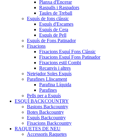
Planxa d'Encerar
Raspalls i Raspadors
Taules de Treball
Esquís de fons clàssic
Esquís d'Escames
Esquís de Cera
Esquís de Pell
Esquís de Fons Patinador
Fixacions
Fixacions Esquí Fons Clàssic
Fixacions Esquí Fons Patinador
Fixacions estil Combi
Recanvis i altres
Netejador Soles Esquís
Parafines Lliscament
Parafina Líquida
Parafines
Pells per a Esquís
ESQUÍ BACKCOUNTRY
Bastons Backcountry
Botes Backcountry
Esquís Backcountry
Fixacions Backcountry
RAQUETES DE NEU
Accessoris Raquetes