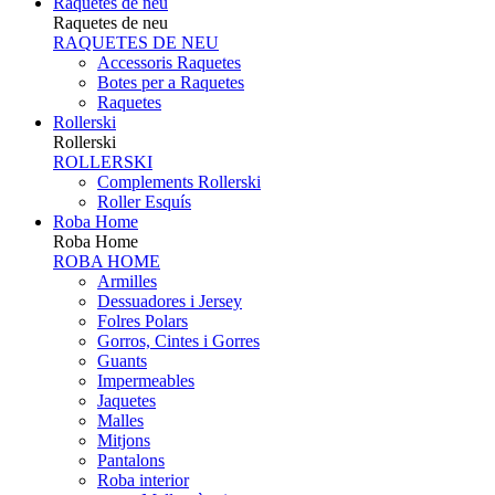
Raquetes de neu
Raquetes de neu
RAQUETES DE NEU
Accessoris Raquetes
Botes per a Raquetes
Raquetes
Rollerski
Rollerski
ROLLERSKI
Complements Rollerski
Roller Esquís
Roba Home
Roba Home
ROBA HOME
Armilles
Dessuadores i Jersey
Folres Polars
Gorros, Cintes i Gorres
Guants
Impermeables
Jaquetes
Malles
Mitjons
Pantalons
Roba interior