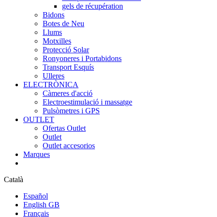
gels de récupération
Bidons
Botes de Neu
Llums
Motxilles
Protecció Solar
Ronyoneres i Portabidons
Transport Esquís
Ulleres
ELECTRÒNICA
Càmeres d'acció
Electroestimulació i massatge
Pulsòmetres i GPS
OUTLET
Ofertas Outlet
Outlet
Outlet accesorios
Marques
Català
Español
English GB
Français