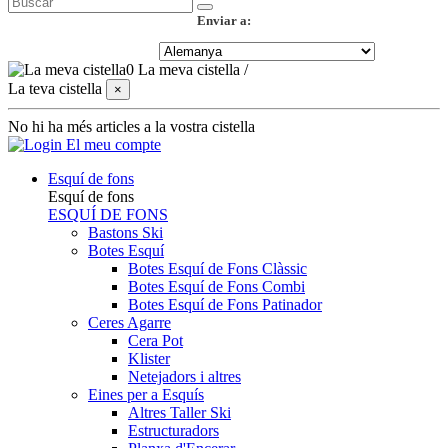
Enviar a:
0
La meva cistella
/
La teva cistella
×
No hi ha més articles a la vostra cistella
El meu compte
Esquí de fons
Esquí de fons
ESQUÍ DE FONS
Bastons Ski
Botes Esquí
Botes Esquí de Fons Clàssic
Botes Esquí de Fons Combi
Botes Esquí de Fons Patinador
Ceres Agarre
Cera Pot
Klister
Netejadors i altres
Eines per a Esquís
Altres Taller Ski
Estructuradors