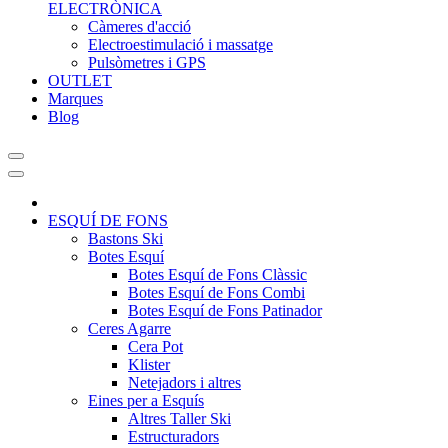
ELECTRÒNICA
Càmeres d'acció
Electroestimulació i massatge
Pulsòmetres i GPS
OUTLET
Marques
Blog
ESQUÍ DE FONS
Bastons Ski
Botes Esquí
Botes Esquí de Fons Clàssic
Botes Esquí de Fons Combi
Botes Esquí de Fons Patinador
Ceres Agarre
Cera Pot
Klister
Netejadors i altres
Eines per a Esquís
Altres Taller Ski
Estructuradors