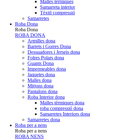
Malles tèrmiques
Samarreta interior
Tèxtil compressió
Samarretes
Roba Dona
Roba Dona
ROBA DONA
Armilles dona
Barrets i Gorres Dona
Dessuadores i Jerseis dona
Folres Polars dona
Guants Dona
Impermeables dona
Jaquetes dona
Malles dona
Mitjons dona
Pantalons dona
Roba Interior dona
Malles tèrmiques dona
roba compressió dona
Samarretes Interiors dona
Samarretes dona
Roba per a nens
Roba per a nens
ROBA NENS