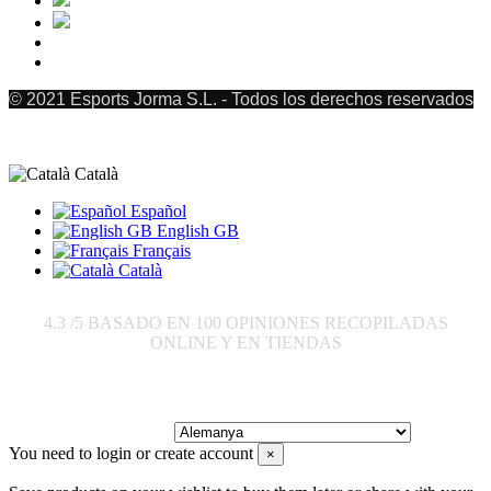
© 2021 Esports Jorma S.L. - Todos los derechos reservados
Català
Español
English GB
Français
Català
4.3
/5 BASADO EN
100
OPINIONES RECOPILADAS
ONLINE Y EN TIENDAS
Enviar a:
You need to login or create account
×