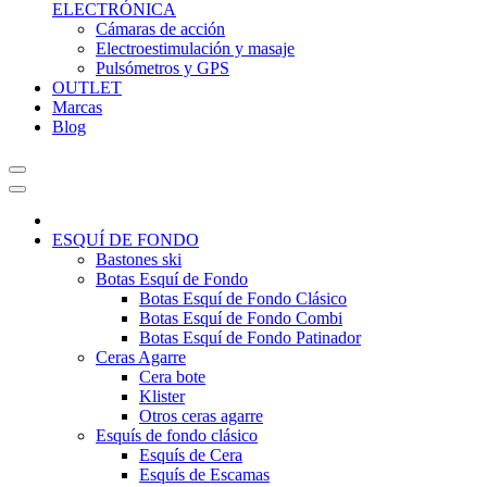
ELECTRÓNICA
Cámaras de acción
Electroestimulación y masaje
Pulsómetros y GPS
OUTLET
Marcas
Blog
ESQUÍ DE FONDO
Bastones ski
Botas Esquí de Fondo
Botas Esquí de Fondo Clásico
Botas Esquí de Fondo Combi
Botas Esquí de Fondo Patinador
Ceras Agarre
Cera bote
Klister
Otros ceras agarre
Esquís de fondo clásico
Esquís de Cera
Esquís de Escamas