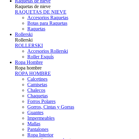
Raquetas de nieve
Raquetas de nieve
RAQUETAS DE NIEVE
Accesorios Raquetas
Botas para Raquetas
Raquetas
Rollerski
Rollerski
ROLLERSKI
Accesorios Rollerski
Roller Esquís
Ropa Hombre
Ropa hombre
ROPA HOMBRE
Calcetines
Camisetas
Chalecos
Chaquetas
Forros Polares
Gorros, Cintas y Gorras
Guantes
Impermeables
Mallas
Pantalones
Ropa Interior