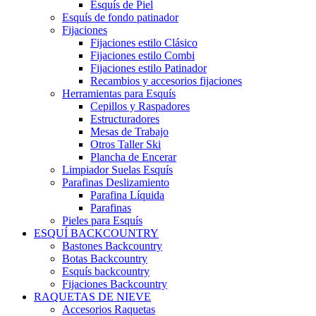
Esquís de Piel
Esquís de fondo patinador
Fijaciones
Fijaciones estilo Clásico
Fijaciones estilo Combi
Fijaciones estilo Patinador
Recambios y accesorios fijaciones
Herramientas para Esquís
Cepillos y Raspadores
Estructuradores
Mesas de Trabajo
Otros Taller Ski
Plancha de Encerar
Limpiador Suelas Esquís
Parafinas Deslizamiento
Parafina Líquida
Parafinas
Pieles para Esquís
ESQUÍ BACKCOUNTRY
Bastones Backcountry
Botas Backcountry
Esquís backcountry
Fijaciones Backcountry
RAQUETAS DE NIEVE
Accesorios Raquetas