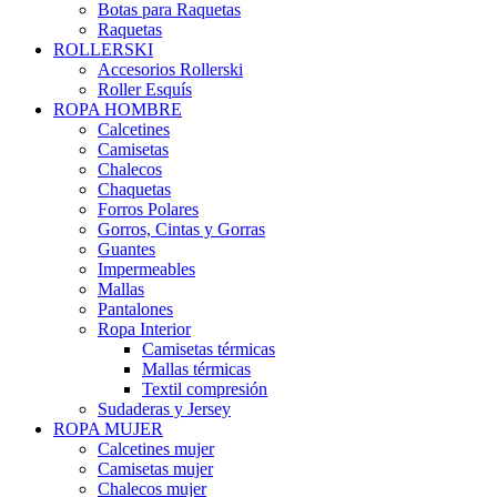
Botas para Raquetas
Raquetas
ROLLERSKI
Accesorios Rollerski
Roller Esquís
ROPA HOMBRE
Calcetines
Camisetas
Chalecos
Chaquetas
Forros Polares
Gorros, Cintas y Gorras
Guantes
Impermeables
Mallas
Pantalones
Ropa Interior
Camisetas térmicas
Mallas térmicas
Textil compresión
Sudaderas y Jersey
ROPA MUJER
Calcetines mujer
Camisetas mujer
Chalecos mujer