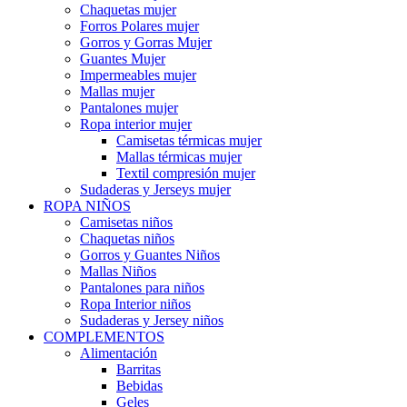
Chaquetas mujer
Forros Polares mujer
Gorros y Gorras Mujer
Guantes Mujer
Impermeables mujer
Mallas mujer
Pantalones mujer
Ropa interior mujer
Camisetas térmicas mujer
Mallas térmicas mujer
Textil compresión mujer
Sudaderas y Jerseys mujer
ROPA NIÑOS
Camisetas niños
Chaquetas niños
Gorros y Guantes Niños
Mallas Niños
Pantalones para niños
Ropa Interior niños
Sudaderas y Jersey niños
COMPLEMENTOS
Alimentación
Barritas
Bebidas
Geles