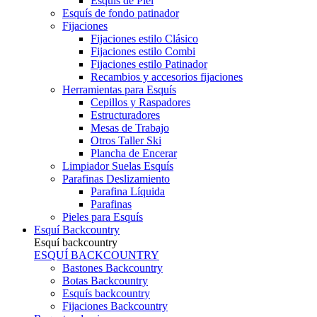
Esquís de Piel
Esquís de fondo patinador
Fijaciones
Fijaciones estilo Clásico
Fijaciones estilo Combi
Fijaciones estilo Patinador
Recambios y accesorios fijaciones
Herramientas para Esquís
Cepillos y Raspadores
Estructuradores
Mesas de Trabajo
Otros Taller Ski
Plancha de Encerar
Limpiador Suelas Esquís
Parafinas Deslizamiento
Parafina Líquida
Parafinas
Pieles para Esquís
Esquí Backcountry
Esquí backcountry
ESQUÍ BACKCOUNTRY
Bastones Backcountry
Botas Backcountry
Esquís backcountry
Fijaciones Backcountry