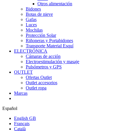
Otros alimentación
Bidones
Botas de nieve
Gafas
Luces
Mochilas
Protección Solar
Riñoneras y Portabidones
Transporte Material Esquí
ELECTRÓNICA
Cámaras de acción
Electroestimulación y masaje
Pulsómetros y GPS
OUTLET
Ofertas Outlet
Outlet accesorios
Outlet ropa
Marcas
Español
English GB
Français
Català