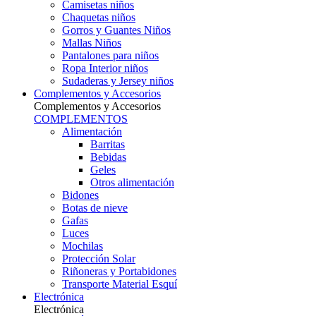
Camisetas niños
Chaquetas niños
Gorros y Guantes Niños
Mallas Niños
Pantalones para niños
Ropa Interior niños
Sudaderas y Jersey niños
Complementos y Accesorios
Complementos y Accesorios
COMPLEMENTOS
Alimentación
Barritas
Bebidas
Geles
Otros alimentación
Bidones
Botas de nieve
Gafas
Luces
Mochilas
Protección Solar
Riñoneras y Portabidones
Transporte Material Esquí
Electrónica
Electrónica