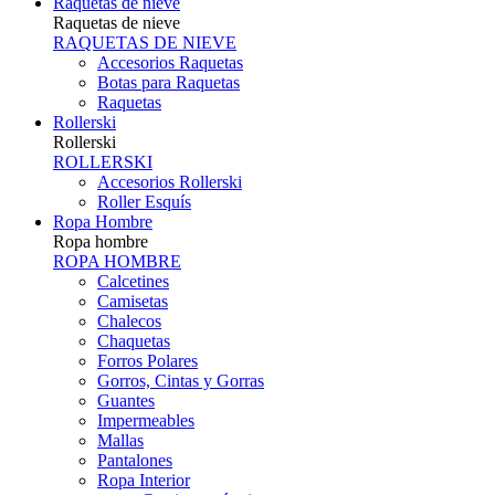
Raquetas de nieve
Raquetas de nieve
RAQUETAS DE NIEVE
Accesorios Raquetas
Botas para Raquetas
Raquetas
Rollerski
Rollerski
ROLLERSKI
Accesorios Rollerski
Roller Esquís
Ropa Hombre
Ropa hombre
ROPA HOMBRE
Calcetines
Camisetas
Chalecos
Chaquetas
Forros Polares
Gorros, Cintas y Gorras
Guantes
Impermeables
Mallas
Pantalones
Ropa Interior