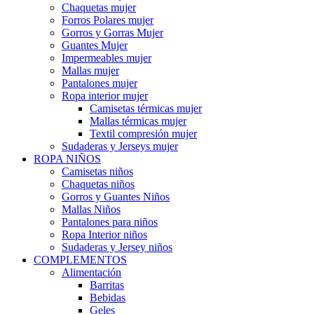
Chaquetas mujer
Forros Polares mujer
Gorros y Gorras Mujer
Guantes Mujer
Impermeables mujer
Mallas mujer
Pantalones mujer
Ropa interior mujer
Camisetas térmicas mujer
Mallas térmicas mujer
Textil compresión mujer
Sudaderas y Jerseys mujer
ROPA NIÑOS
Camisetas niños
Chaquetas niños
Gorros y Guantes Niños
Mallas Niños
Pantalones para niños
Ropa Interior niños
Sudaderas y Jersey niños
COMPLEMENTOS
Alimentación
Barritas
Bebidas
Geles