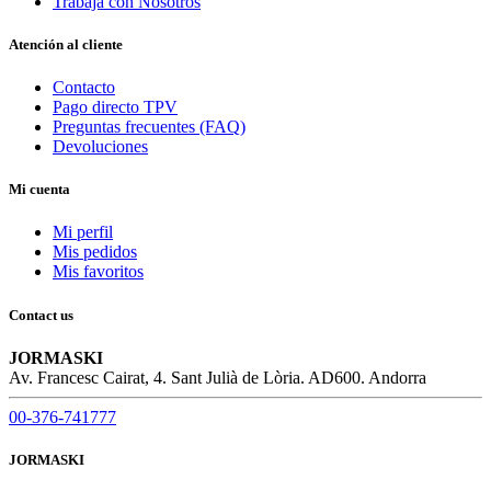
Trabaja con Nosotros
Atención al cliente
Contacto
Pago directo TPV
Preguntas frecuentes (FAQ)
Devoluciones
Mi cuenta
Mi perfil
Mis pedidos
Mis favoritos
Contact us
JORMASKI
Av. Francesc Cairat, 4. Sant Julià de Lòria. AD600. Andorra
00-376-741777
JORMASKI