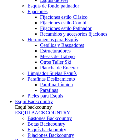
Esquís de Piel
Esquís de fondo patinador
Fijaciones
Fijaciones estilo Clásico
Fijaciones estilo Combi
Fijaciones estilo Patinador
Recambios y accesorios fijaciones
Herramientas para Esquís
Cepillos y Raspadores
Estructuradores
Mesas de Trabajo
Otros Taller Ski
Plancha de Encerar
Limpiador Suelas Esquís
Parafinas Deslizamiento
Parafina Líquida
Parafinas
Pieles para Esquís
Esquí Backcountry
Esquí backcountry
ESQUÍ BACKCOUNTRY
Bastones Backcountry
Botas Backcountry
Esquís backcountry
Fijaciones Backcountry