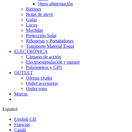
Otros alimentación
Bidones
Botas de nieve
Gafas
Luces
Mochilas
Protección Solar
Riñoneras y Portabidones
Transporte Material Esquí
ELECTRÓNICA
Cámaras de acción
Electroestimulación y masaje
Pulsómetros y GPS
OUTLET
Ofertas Outlet
Outlet accesorios
Outlet ropa
Marcas
Español
English GB
Français
Català