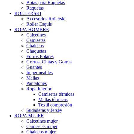
Botas para Raquetas
Raquetas
ROLLERSKI
Accesorios Rollerski
Roller Esquís
ROPA HOMBRE
Calcetines
Camisetas
Chalecos
Chaquetas
Forros Polares
Gorros, Cintas y Gorras
Guantes
Impermeables
Mallas
Pantalones
Ropa Interior
Camisetas térmicas
Mallas térmicas
Textil compresión
Sudaderas y Jersey
ROPA MUJER
Calcetines mujer
Camisetas mujer
Chalecos mujer