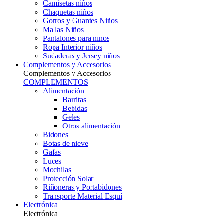
Camisetas niños
Chaquetas niños
Gorros y Guantes Niños
Mallas Niños
Pantalones para niños
Ropa Interior niños
Sudaderas y Jersey niños
Complementos y Accesorios
Complementos y Accesorios
COMPLEMENTOS
Alimentación
Barritas
Bebidas
Geles
Otros alimentación
Bidones
Botas de nieve
Gafas
Luces
Mochilas
Protección Solar
Riñoneras y Portabidones
Transporte Material Esquí
Electrónica
Electrónica