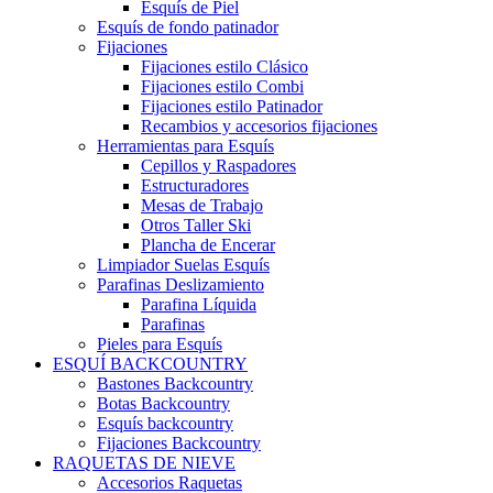
Esquís de Piel
Esquís de fondo patinador
Fijaciones
Fijaciones estilo Clásico
Fijaciones estilo Combi
Fijaciones estilo Patinador
Recambios y accesorios fijaciones
Herramientas para Esquís
Cepillos y Raspadores
Estructuradores
Mesas de Trabajo
Otros Taller Ski
Plancha de Encerar
Limpiador Suelas Esquís
Parafinas Deslizamiento
Parafina Líquida
Parafinas
Pieles para Esquís
ESQUÍ BACKCOUNTRY
Bastones Backcountry
Botas Backcountry
Esquís backcountry
Fijaciones Backcountry
RAQUETAS DE NIEVE
Accesorios Raquetas