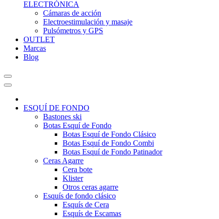
ELECTRÓNICA
Cámaras de acción
Electroestimulación y masaje
Pulsómetros y GPS
OUTLET
Marcas
Blog
ESQUÍ DE FONDO
Bastones ski
Botas Esquí de Fondo
Botas Esquí de Fondo Clásico
Botas Esquí de Fondo Combi
Botas Esquí de Fondo Patinador
Ceras Agarre
Cera bote
Klister
Otros ceras agarre
Esquís de fondo clásico
Esquís de Cera
Esquís de Escamas