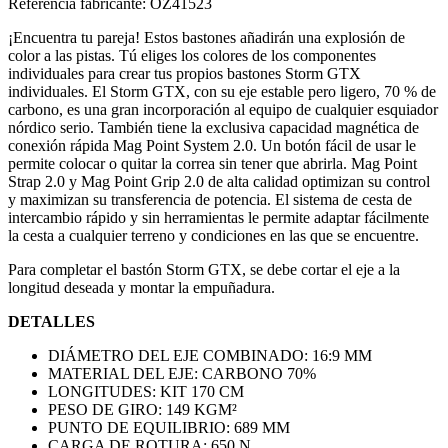
Referencia fabricante: OZ41523
¡Encuentra tu pareja! Estos bastones añadirán una explosión de
color a las pistas. Tú eliges los colores de los componentes
individuales para crear tus propios bastones Storm GTX
individuales. El Storm GTX, con su eje estable pero ligero, 70 % de
carbono, es una gran incorporación al equipo de cualquier esquiador
nórdico serio. También tiene la exclusiva capacidad magnética de
conexión rápida Mag Point System 2.0. Un botón fácil de usar le
permite colocar o quitar la correa sin tener que abrirla. Mag Point
Strap 2.0 y Mag Point Grip 2.0 de alta calidad optimizan su control
y maximizan su transferencia de potencia. El sistema de cesta de
intercambio rápido y sin herramientas le permite adaptar fácilmente
la cesta a cualquier terreno y condiciones en las que se encuentre.
Para completar el bastón Storm GTX, se debe cortar el eje a la
longitud deseada y montar la empuñadura.
DETALLES
DIÁMETRO DEL EJE COMBINADO: 16:9 MM
MATERIAL DEL EJE: CARBONO 70%
LONGITUDES: KIT 170 CM
PESO DE GIRO: 149 KGM²
PUNTO DE EQUILIBRIO: 689 MM
CARGA DE ROTURA: 650 N