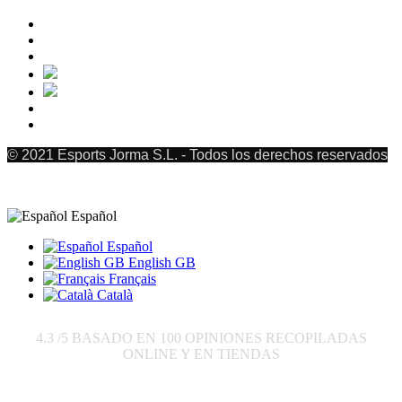
© 2021 Esports Jorma S.L. - Todos los derechos reservados
Español
Español
English GB
Français
Català
4.3
/5 BASADO EN
100
OPINIONES RECOPILADAS
ONLINE Y EN TIENDAS
Enviar a: