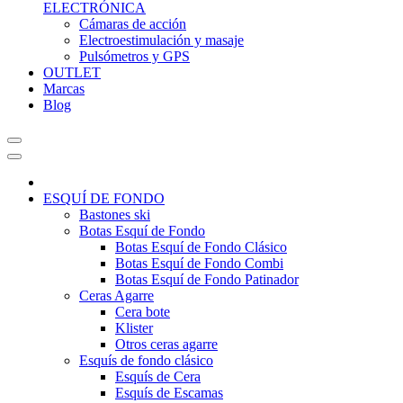
ELECTRÓNICA
Cámaras de acción
Electroestimulación y masaje
Pulsómetros y GPS
OUTLET
Marcas
Blog
ESQUÍ DE FONDO
Bastones ski
Botas Esquí de Fondo
Botas Esquí de Fondo Clásico
Botas Esquí de Fondo Combi
Botas Esquí de Fondo Patinador
Ceras Agarre
Cera bote
Klister
Otros ceras agarre
Esquís de fondo clásico
Esquís de Cera
Esquís de Escamas