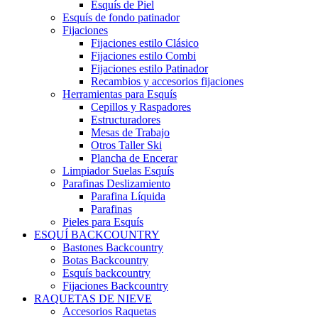
Esquís de Piel
Esquís de fondo patinador
Fijaciones
Fijaciones estilo Clásico
Fijaciones estilo Combi
Fijaciones estilo Patinador
Recambios y accesorios fijaciones
Herramientas para Esquís
Cepillos y Raspadores
Estructuradores
Mesas de Trabajo
Otros Taller Ski
Plancha de Encerar
Limpiador Suelas Esquís
Parafinas Deslizamiento
Parafina Líquida
Parafinas
Pieles para Esquís
ESQUÍ BACKCOUNTRY
Bastones Backcountry
Botas Backcountry
Esquís backcountry
Fijaciones Backcountry
RAQUETAS DE NIEVE
Accesorios Raquetas