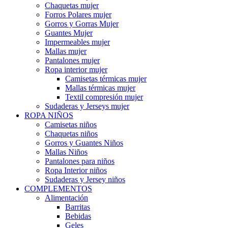
Chaquetas mujer
Forros Polares mujer
Gorros y Gorras Mujer
Guantes Mujer
Impermeables mujer
Mallas mujer
Pantalones mujer
Ropa interior mujer
Camisetas térmicas mujer
Mallas térmicas mujer
Textil compresión mujer
Sudaderas y Jerseys mujer
ROPA NIÑOS
Camisetas niños
Chaquetas niños
Gorros y Guantes Niños
Mallas Niños
Pantalones para niños
Ropa Interior niños
Sudaderas y Jersey niños
COMPLEMENTOS
Alimentación
Barritas
Bebidas
Geles