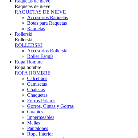
Raquetas de nieve
Raquetas de nieve
RAQUETAS DE NIEVE
Accesorios Raquetas
Botas para Raquetas
Raquetas
Rollerski
Rollerski
ROLLERSKI
Accesorios Rollerski
Roller Esquís
Ropa Hombre
Ropa hombre
ROPA HOMBRE
Calcetines
Camisetas
Chalecos
Chaquetas
Forros Polares
Gorros, Cintas y Gorras
Guantes
Impermeables
Mallas
Pantalones
Ropa Interior