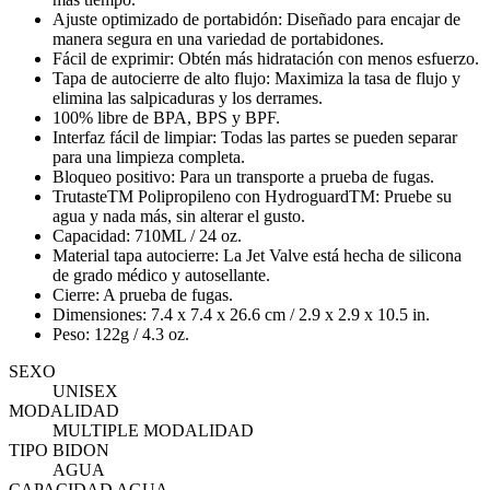
Ajuste optimizado de portabidón: Diseñado para encajar de
manera segura en una variedad de portabidones.
Fácil de exprimir: Obtén más hidratación con menos esfuerzo.
Tapa de autocierre de alto flujo: Maximiza la tasa de flujo y
elimina las salpicaduras y los derrames.
100% libre de BPA, BPS y BPF.
Interfaz fácil de limpiar: Todas las partes se pueden separar
para una limpieza completa.
Bloqueo positivo: Para un transporte a prueba de fugas.
TrutasteTM Polipropileno con HydroguardTM: Pruebe su
agua y nada más, sin alterar el gusto.
Capacidad: 710ML / 24 oz.
Material tapa autocierre: La Jet Valve está hecha de silicona
de grado médico y autosellante.
Cierre: A prueba de fugas.
Dimensiones: 7.4 x 7.4 x 26.6 cm / 2.9 x 2.9 x 10.5 in.
Peso: 122g / 4.3 oz.
SEXO
UNISEX
MODALIDAD
MULTIPLE MODALIDAD
TIPO BIDON
AGUA
CAPACIDAD AGUA