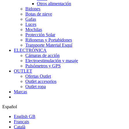
Otros alimentación
Bidones
Botas de nieve
Gafas
Luces
Mochilas
Protección Solar
Riñoneras y Portabidones
Transporte Material Esquí
ELECTRÓNICA
Cámaras de acción
Electroestimulación y masaje
Pulsómetros y GPS
OUTLET
Ofertas Outlet
Outlet accesorios
Outlet ropa
Marcas
Español
English GB
Français
Català