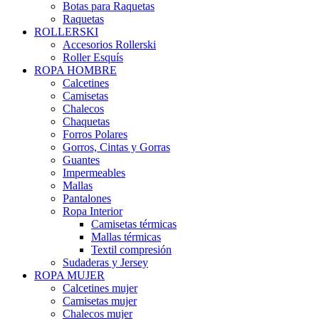
Botas para Raquetas
Raquetas
ROLLERSKI
Accesorios Rollerski
Roller Esquís
ROPA HOMBRE
Calcetines
Camisetas
Chalecos
Chaquetas
Forros Polares
Gorros, Cintas y Gorras
Guantes
Impermeables
Mallas
Pantalones
Ropa Interior
Camisetas térmicas
Mallas térmicas
Textil compresión
Sudaderas y Jersey
ROPA MUJER
Calcetines mujer
Camisetas mujer
Chalecos mujer