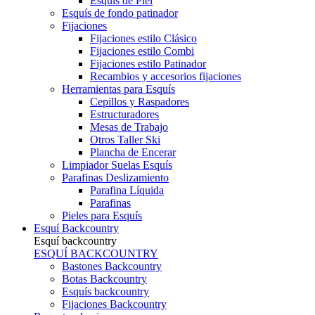
Esquís de Piel
Esquís de fondo patinador
Fijaciones
Fijaciones estilo Clásico
Fijaciones estilo Combi
Fijaciones estilo Patinador
Recambios y accesorios fijaciones
Herramientas para Esquís
Cepillos y Raspadores
Estructuradores
Mesas de Trabajo
Otros Taller Ski
Plancha de Encerar
Limpiador Suelas Esquís
Parafinas Deslizamiento
Parafina Líquida
Parafinas
Pieles para Esquís
Esquí Backcountry
Esquí backcountry
ESQUÍ BACKCOUNTRY
Bastones Backcountry
Botas Backcountry
Esquís backcountry
Fijaciones Backcountry