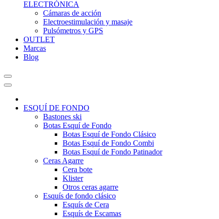
ELECTRÓNICA
Cámaras de acción
Electroestimulación y masaje
Pulsómetros y GPS
OUTLET
Marcas
Blog
ESQUÍ DE FONDO
Bastones ski
Botas Esquí de Fondo
Botas Esquí de Fondo Clásico
Botas Esquí de Fondo Combi
Botas Esquí de Fondo Patinador
Ceras Agarre
Cera bote
Klister
Otros ceras agarre
Esquís de fondo clásico
Esquís de Cera
Esquís de Escamas