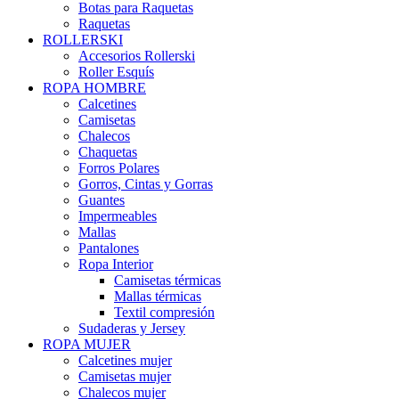
Botas para Raquetas
Raquetas
ROLLERSKI
Accesorios Rollerski
Roller Esquís
ROPA HOMBRE
Calcetines
Camisetas
Chalecos
Chaquetas
Forros Polares
Gorros, Cintas y Gorras
Guantes
Impermeables
Mallas
Pantalones
Ropa Interior
Camisetas térmicas
Mallas térmicas
Textil compresión
Sudaderas y Jersey
ROPA MUJER
Calcetines mujer
Camisetas mujer
Chalecos mujer