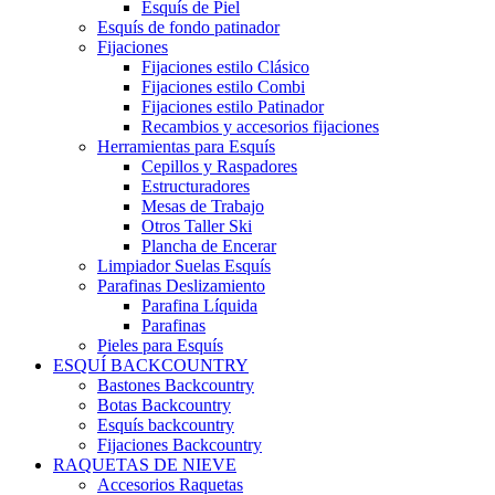
Esquís de Piel
Esquís de fondo patinador
Fijaciones
Fijaciones estilo Clásico
Fijaciones estilo Combi
Fijaciones estilo Patinador
Recambios y accesorios fijaciones
Herramientas para Esquís
Cepillos y Raspadores
Estructuradores
Mesas de Trabajo
Otros Taller Ski
Plancha de Encerar
Limpiador Suelas Esquís
Parafinas Deslizamiento
Parafina Líquida
Parafinas
Pieles para Esquís
ESQUÍ BACKCOUNTRY
Bastones Backcountry
Botas Backcountry
Esquís backcountry
Fijaciones Backcountry
RAQUETAS DE NIEVE
Accesorios Raquetas