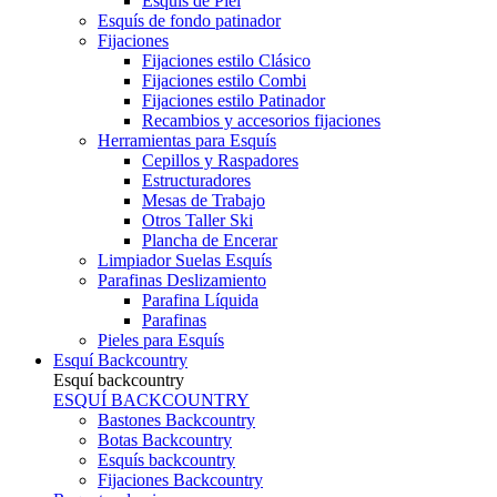
Esquís de Piel
Esquís de fondo patinador
Fijaciones
Fijaciones estilo Clásico
Fijaciones estilo Combi
Fijaciones estilo Patinador
Recambios y accesorios fijaciones
Herramientas para Esquís
Cepillos y Raspadores
Estructuradores
Mesas de Trabajo
Otros Taller Ski
Plancha de Encerar
Limpiador Suelas Esquís
Parafinas Deslizamiento
Parafina Líquida
Parafinas
Pieles para Esquís
Esquí Backcountry
Esquí backcountry
ESQUÍ BACKCOUNTRY
Bastones Backcountry
Botas Backcountry
Esquís backcountry
Fijaciones Backcountry