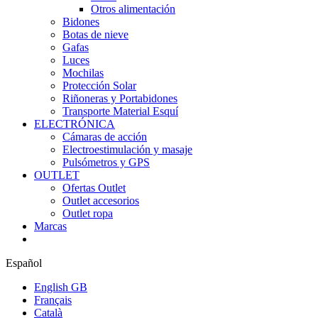
Otros alimentación
Bidones
Botas de nieve
Gafas
Luces
Mochilas
Protección Solar
Riñoneras y Portabidones
Transporte Material Esquí
ELECTRÓNICA
Cámaras de acción
Electroestimulación y masaje
Pulsómetros y GPS
OUTLET
Ofertas Outlet
Outlet accesorios
Outlet ropa
Marcas
Español
English GB
Français
Català