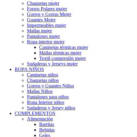
Chaquetas mujer
Forros Polares mujer
Gorros y Gorras Mujer
Guantes Mujer
Impermeables mujer
Mallas mujer
Pantalones mujer
Ropa interior mujer
Camisetas térmicas mujer
Mallas térmicas mujer
Textil compresión mujer
Sudaderas y Jerseys mujer
ROPA NIÑOS
Camisetas niños
Chaquetas niños
Gorros y Guantes Niños
Mallas Niños
Pantalones para niños
Ropa Interior niños
Sudaderas y Jersey niños
COMPLEMENTOS
Alimentación
Barritas
Bebidas
Geles