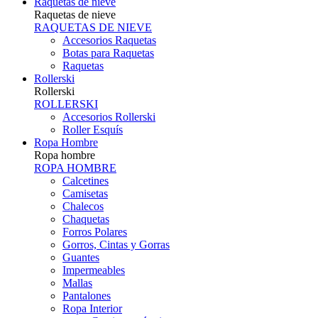
Raquetas de nieve
Raquetas de nieve
RAQUETAS DE NIEVE
Accesorios Raquetas
Botas para Raquetas
Raquetas
Rollerski
Rollerski
ROLLERSKI
Accesorios Rollerski
Roller Esquís
Ropa Hombre
Ropa hombre
ROPA HOMBRE
Calcetines
Camisetas
Chalecos
Chaquetas
Forros Polares
Gorros, Cintas y Gorras
Guantes
Impermeables
Mallas
Pantalones
Ropa Interior