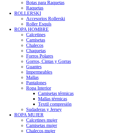
Botas para Raquetas
Raquetas
ROLLERSKI
Accesorios Rollerski
Roller Esquís
ROPA HOMBRE
Calcetines
Camisetas
Chalecos
Chaquetas
Forros Polares
Gorros, Cintas y Gorras
Guantes
Impermeables
Mallas
Pantalones
Ropa Interior
Camisetas térmicas
Mallas térmicas
Textil compresión
Sudaderas y Jersey
ROPA MUJER
Calcetines mujer
Camisetas mujer
Chalecos mujer