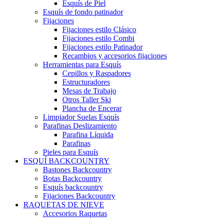
Esquís de Piel
Esquís de fondo patinador
Fijaciones
Fijaciones estilo Clásico
Fijaciones estilo Combi
Fijaciones estilo Patinador
Recambios y accesorios fijaciones
Herramientas para Esquís
Cepillos y Raspadores
Estructuradores
Mesas de Trabajo
Otros Taller Ski
Plancha de Encerar
Limpiador Suelas Esquís
Parafinas Deslizamiento
Parafina Líquida
Parafinas
Pieles para Esquís
ESQUÍ BACKCOUNTRY
Bastones Backcountry
Botas Backcountry
Esquís backcountry
Fijaciones Backcountry
RAQUETAS DE NIEVE
Accesorios Raquetas