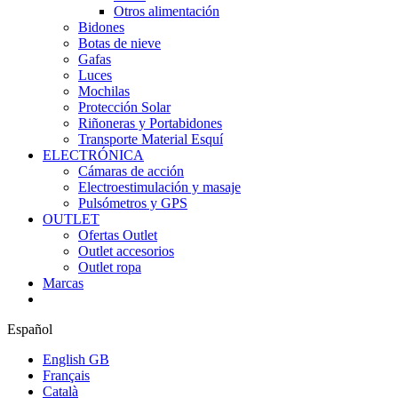
Otros alimentación
Bidones
Botas de nieve
Gafas
Luces
Mochilas
Protección Solar
Riñoneras y Portabidones
Transporte Material Esquí
ELECTRÓNICA
Cámaras de acción
Electroestimulación y masaje
Pulsómetros y GPS
OUTLET
Ofertas Outlet
Outlet accesorios
Outlet ropa
Marcas
Español
English GB
Français
Català