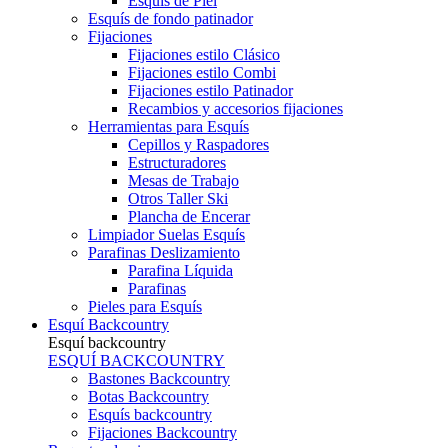
Esquís de Piel
Esquís de fondo patinador
Fijaciones
Fijaciones estilo Clásico
Fijaciones estilo Combi
Fijaciones estilo Patinador
Recambios y accesorios fijaciones
Herramientas para Esquís
Cepillos y Raspadores
Estructuradores
Mesas de Trabajo
Otros Taller Ski
Plancha de Encerar
Limpiador Suelas Esquís
Parafinas Deslizamiento
Parafina Líquida
Parafinas
Pieles para Esquís
Esquí Backcountry
Esquí backcountry
ESQUÍ BACKCOUNTRY
Bastones Backcountry
Botas Backcountry
Esquís backcountry
Fijaciones Backcountry