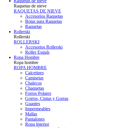
Raquetas de nieve
Raquetas de nieve
RAQUETAS DE NIEVE
Accesorios Raquetas
Botas para Raquetas
Raquetas
Rollerski
Rollerski
ROLLERSKI
Accesorios Rollerski
Roller Esquís
Ropa Hombre
Ropa hombre
ROPA HOMBRE
Calcetines
Camisetas
Chalecos
Chaquetas
Forros Polares
Gorros, Cintas y Gorras
Guantes
Impermeables
Mallas
Pantalones
Ropa Interior