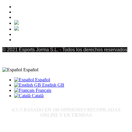
© 2021 Esports Jorma S.L. - Todos los derechos reservados
Español
Español
English GB
Français
Català
4.3
/5 BASADO EN
100
OPINIONES RECOPILADAS
ONLINE Y EN TIENDAS
Enviar a: