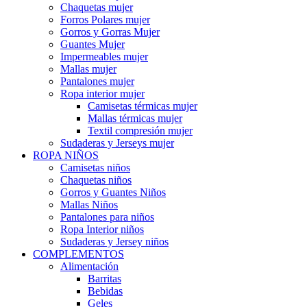
Chaquetas mujer
Forros Polares mujer
Gorros y Gorras Mujer
Guantes Mujer
Impermeables mujer
Mallas mujer
Pantalones mujer
Ropa interior mujer
Camisetas térmicas mujer
Mallas térmicas mujer
Textil compresión mujer
Sudaderas y Jerseys mujer
ROPA NIÑOS
Camisetas niños
Chaquetas niños
Gorros y Guantes Niños
Mallas Niños
Pantalones para niños
Ropa Interior niños
Sudaderas y Jersey niños
COMPLEMENTOS
Alimentación
Barritas
Bebidas
Geles