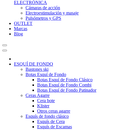
ELECTRÓNICA
Cámaras de acción
Electroestimulación y masaje
Pulsómetros y GPS
OUTLET
Marcas
Blog
ESQUÍ DE FONDO
Bastones ski
Botas Esquí de Fondo
Botas Esquí de Fondo Clásico
Botas Esquí de Fondo Combi
Botas Esquí de Fondo Patinador
Ceras Agarre
Cera bote
Klister
Otros ceras agarre
Esquís de fondo clásico
Esquís de Cera
Esquís de Escamas