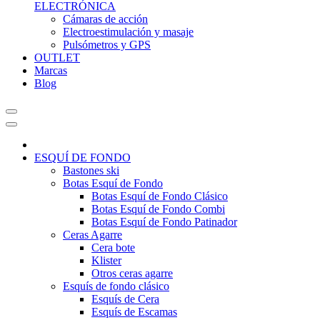
ELECTRÓNICA
Cámaras de acción
Electroestimulación y masaje
Pulsómetros y GPS
OUTLET
Marcas
Blog
ESQUÍ DE FONDO
Bastones ski
Botas Esquí de Fondo
Botas Esquí de Fondo Clásico
Botas Esquí de Fondo Combi
Botas Esquí de Fondo Patinador
Ceras Agarre
Cera bote
Klister
Otros ceras agarre
Esquís de fondo clásico
Esquís de Cera
Esquís de Escamas