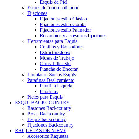
Esquís de Piel
Esquís de fondo patinador
Fijaciones
Fijaciones estilo Clásico
Fijaciones estilo Combi
Fijaciones estilo Patinador
Recambios y accesorios fijaciones
Herramientas para Esquís
Cepillos y Raspadores
Estructuradores
Mesas de Trabajo
Otros Taller Ski
Plancha de Encerar
Limpiador Suelas Esquís
Parafinas Deslizamiento
Parafina Líquida
Parafinas
Pieles para Esquís
ESQUÍ BACKCOUNTRY
Bastones Backcountry
Botas Backcountry
Esquís backcountry
Fijaciones Backcountry
RAQUETAS DE NIEVE
Accesorios Raquetas