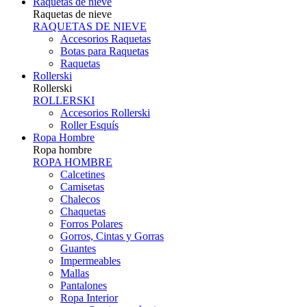
Raquetas de nieve
Raquetas de nieve
RAQUETAS DE NIEVE
Accesorios Raquetas
Botas para Raquetas
Raquetas
Rollerski
Rollerski
ROLLERSKI
Accesorios Rollerski
Roller Esquís
Ropa Hombre
Ropa hombre
ROPA HOMBRE
Calcetines
Camisetas
Chalecos
Chaquetas
Forros Polares
Gorros, Cintas y Gorras
Guantes
Impermeables
Mallas
Pantalones
Ropa Interior