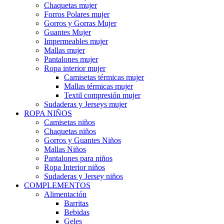
Chaquetas mujer
Forros Polares mujer
Gorros y Gorras Mujer
Guantes Mujer
Impermeables mujer
Mallas mujer
Pantalones mujer
Ropa interior mujer
Camisetas térmicas mujer
Mallas térmicas mujer
Textil compresión mujer
Sudaderas y Jerseys mujer
ROPA NIÑOS
Camisetas niños
Chaquetas niños
Gorros y Guantes Niños
Mallas Niños
Pantalones para niños
Ropa Interior niños
Sudaderas y Jersey niños
COMPLEMENTOS
Alimentación
Barritas
Bebidas
Geles