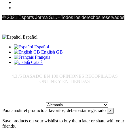
© 2021 Esports Jorma S.L. - Todos los derechos reservados
Español
Español
English GB
Français
Català
4.3
/5 BASADO EN
100
OPINIONES RECOPILADAS
ONLINE Y EN TIENDAS
Enviar a:
Para añadir el producto a favoritos, debes estar registrado
×
Save products on your wishlist to buy them later or share with your
friends.