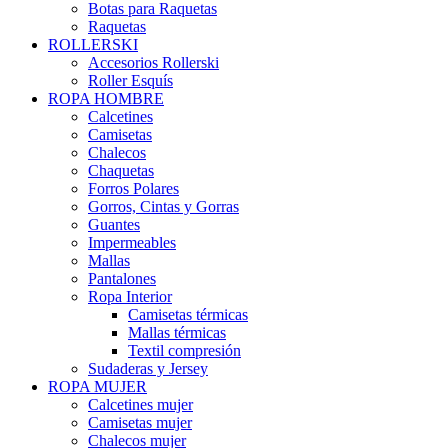
Botas para Raquetas
Raquetas
ROLLERSKI
Accesorios Rollerski
Roller Esquís
ROPA HOMBRE
Calcetines
Camisetas
Chalecos
Chaquetas
Forros Polares
Gorros, Cintas y Gorras
Guantes
Impermeables
Mallas
Pantalones
Ropa Interior
Camisetas térmicas
Mallas térmicas
Textil compresión
Sudaderas y Jersey
ROPA MUJER
Calcetines mujer
Camisetas mujer
Chalecos mujer