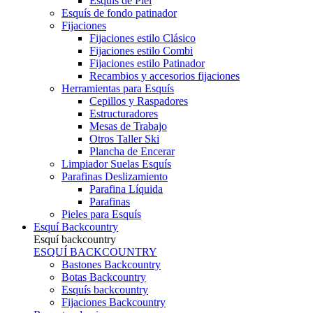
Esquís de Piel
Esquís de fondo patinador
Fijaciones
Fijaciones estilo Clásico
Fijaciones estilo Combi
Fijaciones estilo Patinador
Recambios y accesorios fijaciones
Herramientas para Esquís
Cepillos y Raspadores
Estructuradores
Mesas de Trabajo
Otros Taller Ski
Plancha de Encerar
Limpiador Suelas Esquís
Parafinas Deslizamiento
Parafina Líquida
Parafinas
Pieles para Esquís
Esquí Backcountry
Esquí backcountry
ESQUÍ BACKCOUNTRY
Bastones Backcountry
Botas Backcountry
Esquís backcountry
Fijaciones Backcountry