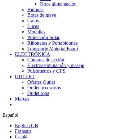
Otros alimentación
Bidones
Botas de nieve
Gafas
Luces
Mochilas
Protección Solar
Riñoneras y Portabidones
Transporte Material Esquí
ELECTRÓNICA
Cámaras de acción
Electroestimulación y masaje
Pulsómetros y GPS
OUTLET
Ofertas Outlet
Outlet accesorios
Outlet ropa
Marcas
Español
English GB
Français
Català