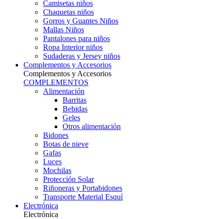
Camisetas niños
Chaquetas niños
Gorros y Guantes Niños
Mallas Niños
Pantalones para niños
Ropa Interior niños
Sudaderas y Jersey niños
Complementos y Accesorios
Complementos y Accesorios
COMPLEMENTOS
Alimentación
Barritas
Bebidas
Geles
Otros alimentación
Bidones
Botas de nieve
Gafas
Luces
Mochilas
Protección Solar
Riñoneras y Portabidones
Transporte Material Esquí
Electrónica
Electrónica