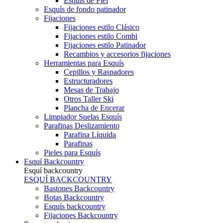
Esquís de Piel
Esquís de fondo patinador
Fijaciones
Fijaciones estilo Clásico
Fijaciones estilo Combi
Fijaciones estilo Patinador
Recambios y accesorios fijaciones
Herramientas para Esquís
Cepillos y Raspadores
Estructuradores
Mesas de Trabajo
Otros Taller Ski
Plancha de Encerar
Limpiador Suelas Esquís
Parafinas Deslizamiento
Parafina Líquida
Parafinas
Pieles para Esquís
Esquí Backcountry
Esquí backcountry
ESQUÍ BACKCOUNTRY
Bastones Backcountry
Botas Backcountry
Esquís backcountry
Fijaciones Backcountry