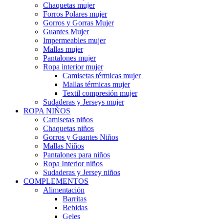
Chaquetas mujer
Forros Polares mujer
Gorros y Gorras Mujer
Guantes Mujer
Impermeables mujer
Mallas mujer
Pantalones mujer
Ropa interior mujer
Camisetas térmicas mujer
Mallas térmicas mujer
Textil compresión mujer
Sudaderas y Jerseys mujer
ROPA NIÑOS
Camisetas niños
Chaquetas niños
Gorros y Guantes Niños
Mallas Niños
Pantalones para niños
Ropa Interior niños
Sudaderas y Jersey niños
COMPLEMENTOS
Alimentación
Barritas
Bebidas
Geles