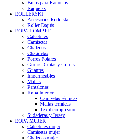
Botas para Raquetas
Raquetas
ROLLERSKI
Accesorios Rollerski
Roller Esquís
ROPA HOMBRE
Calcetines
Camisetas
Chalecos
Chaquetas
Forros Polares
Gorros, Cintas y Gorras
Guantes
Impermeables
Mallas
Pantalones
Ropa Interior
Camisetas térmicas
Mallas térmicas
Textil compresión
Sudaderas y Jersey
ROPA MUJER
Calcetines mujer
Camisetas mujer
Chalecos mujer