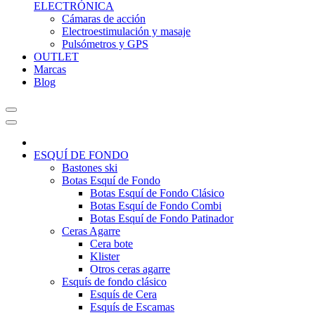
ELECTRÓNICA
Cámaras de acción
Electroestimulación y masaje
Pulsómetros y GPS
OUTLET
Marcas
Blog
ESQUÍ DE FONDO
Bastones ski
Botas Esquí de Fondo
Botas Esquí de Fondo Clásico
Botas Esquí de Fondo Combi
Botas Esquí de Fondo Patinador
Ceras Agarre
Cera bote
Klister
Otros ceras agarre
Esquís de fondo clásico
Esquís de Cera
Esquís de Escamas