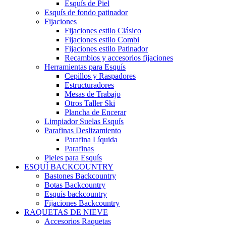
Esquís de Piel
Esquís de fondo patinador
Fijaciones
Fijaciones estilo Clásico
Fijaciones estilo Combi
Fijaciones estilo Patinador
Recambios y accesorios fijaciones
Herramientas para Esquís
Cepillos y Raspadores
Estructuradores
Mesas de Trabajo
Otros Taller Ski
Plancha de Encerar
Limpiador Suelas Esquís
Parafinas Deslizamiento
Parafina Líquida
Parafinas
Pieles para Esquís
ESQUÍ BACKCOUNTRY
Bastones Backcountry
Botas Backcountry
Esquís backcountry
Fijaciones Backcountry
RAQUETAS DE NIEVE
Accesorios Raquetas