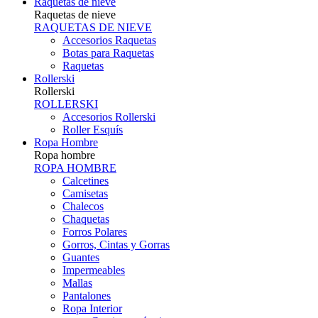
Raquetas de nieve
Raquetas de nieve
RAQUETAS DE NIEVE
Accesorios Raquetas
Botas para Raquetas
Raquetas
Rollerski
Rollerski
ROLLERSKI
Accesorios Rollerski
Roller Esquís
Ropa Hombre
Ropa hombre
ROPA HOMBRE
Calcetines
Camisetas
Chalecos
Chaquetas
Forros Polares
Gorros, Cintas y Gorras
Guantes
Impermeables
Mallas
Pantalones
Ropa Interior