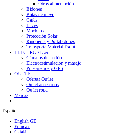
Otros alimentación
Bidones
Botas de nieve
Gafas
Luces
Mochilas
Protección Solar
Riñoneras y Portabidones
Transporte Material Esquí
ELECTRÓNICA
Cámaras de acción
Electroestimulación y masaje
Pulsómetros y GPS
OUTLET
Ofertas Outlet
Outlet accesorios
Outlet ropa
Marcas
Español
English GB
Français
Català