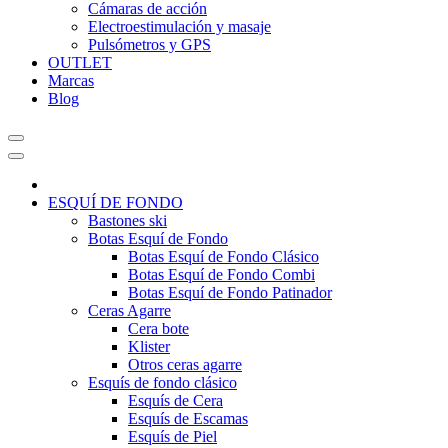
Cámaras de acción
Electroestimulación y masaje
Pulsómetros y GPS
OUTLET
Marcas
Blog
ESQUÍ DE FONDO
Bastones ski
Botas Esquí de Fondo
Botas Esquí de Fondo Clásico
Botas Esquí de Fondo Combi
Botas Esquí de Fondo Patinador
Ceras Agarre
Cera bote
Klister
Otros ceras agarre
Esquís de fondo clásico
Esquís de Cera
Esquís de Escamas
Esquís de Piel