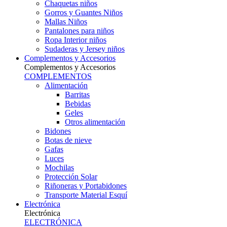
Chaquetas niños
Gorros y Guantes Niños
Mallas Niños
Pantalones para niños
Ropa Interior niños
Sudaderas y Jersey niños
Complementos y Accesorios
Complementos y Accesorios
COMPLEMENTOS
Alimentación
Barritas
Bebidas
Geles
Otros alimentación
Bidones
Botas de nieve
Gafas
Luces
Mochilas
Protección Solar
Riñoneras y Portabidones
Transporte Material Esquí
Electrónica
Electrónica
ELECTRÓNICA