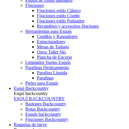
Esquís de fondo patinador
Fijaciones
Fijaciones estilo Clásico
Fijaciones estilo Combi
Fijaciones estilo Patinador
Recambios y accesorios fijaciones
Herramientas para Esquís
Cepillos y Raspadores
Estructuradores
Mesas de Trabajo
Otros Taller Ski
Plancha de Encerar
Limpiador Suelas Esquís
Parafinas Deslizamiento
Parafina Líquida
Parafinas
Pieles para Esquís
Esquí Backcountry
Esquí backcountry
ESQUÍ BACKCOUNTRY
Bastones Backcountry
Botas Backcountry
Esquís backcountry
Fijaciones Backcountry
Raquetas de nieve