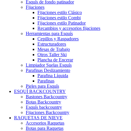
Esquís de fondo patinador
Fijaciones
Fijaciones estilo Clásico
Fijaciones estilo Combi
Fijaciones estilo Patinador
Recambios y accesorios fijaciones
Herramientas para Esquís
Cepillos y Raspadores
Estructuradores
Mesas de Trabajo
Otros Taller Ski
Plancha de Encerar
Limpiador Suelas Esquís
Parafinas Deslizamiento
Parafina Líquida
Parafinas
Pieles para Esquís
ESQUÍ BACKCOUNTRY
Bastones Backcountry
Botas Backcountry
Esquís backcountry
Fijaciones Backcountry
RAQUETAS DE NIEVE
Accesorios Raquetas
Botas para Raquetas