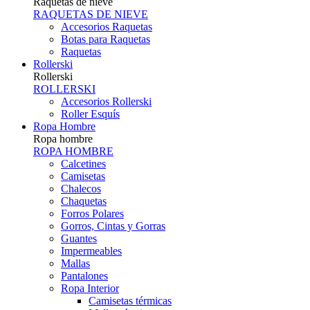
Raquetas de nieve
RAQUETAS DE NIEVE
Accesorios Raquetas
Botas para Raquetas
Raquetas
Rollerski
Rollerski
ROLLERSKI
Accesorios Rollerski
Roller Esquís
Ropa Hombre
Ropa hombre
ROPA HOMBRE
Calcetines
Camisetas
Chalecos
Chaquetas
Forros Polares
Gorros, Cintas y Gorras
Guantes
Impermeables
Mallas
Pantalones
Ropa Interior
Camisetas térmicas