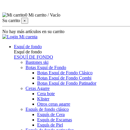
0
Mi carrito
/
Vacío
Su carrito
×
No hay más artículos en su carrito
Mi cuenta
Esquí de fondo
Esquí de fondo
ESQUÍ DE FONDO
Bastones ski
Botas Esquí de Fondo
Botas Esquí de Fondo Clásico
Botas Esquí de Fondo Combi
Botas Esquí de Fondo Patinador
Ceras Agarre
Cera bote
Klister
Otros ceras agarre
Esquís de fondo clásico
Esquís de Cera
Esquís de Escamas
Esquís de Piel