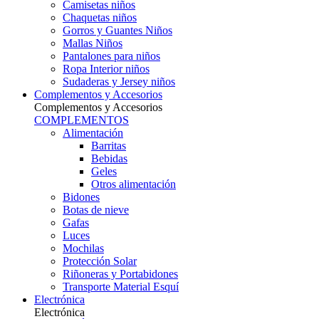
Camisetas niños
Chaquetas niños
Gorros y Guantes Niños
Mallas Niños
Pantalones para niños
Ropa Interior niños
Sudaderas y Jersey niños
Complementos y Accesorios
Complementos y Accesorios
COMPLEMENTOS
Alimentación
Barritas
Bebidas
Geles
Otros alimentación
Bidones
Botas de nieve
Gafas
Luces
Mochilas
Protección Solar
Riñoneras y Portabidones
Transporte Material Esquí
Electrónica
Electrónica