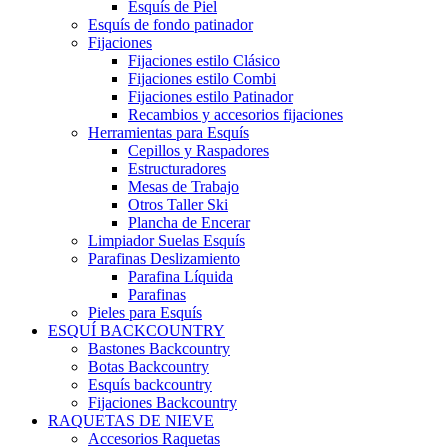
Esquís de Piel
Esquís de fondo patinador
Fijaciones
Fijaciones estilo Clásico
Fijaciones estilo Combi
Fijaciones estilo Patinador
Recambios y accesorios fijaciones
Herramientas para Esquís
Cepillos y Raspadores
Estructuradores
Mesas de Trabajo
Otros Taller Ski
Plancha de Encerar
Limpiador Suelas Esquís
Parafinas Deslizamiento
Parafina Líquida
Parafinas
Pieles para Esquís
ESQUÍ BACKCOUNTRY
Bastones Backcountry
Botas Backcountry
Esquís backcountry
Fijaciones Backcountry
RAQUETAS DE NIEVE
Accesorios Raquetas