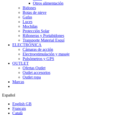
Otros alimentación
Bidones
Botas de nieve
Gafas
Luces
Mochilas
Protección Solar
Riñoneras y Portabidones
Transporte Material Esquí
ELECTRÓNICA
Cámaras de acción
Electroestimulación y masaje
Pulsómetros y GPS
OUTLET
Ofertas Outlet
Outlet accesorios
Outlet ropa
Marcas
Español
English GB
Français
Català