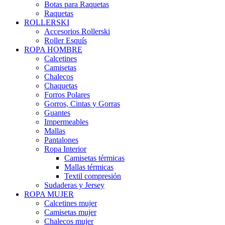
Botas para Raquetas
Raquetas
ROLLERSKI
Accesorios Rollerski
Roller Esquís
ROPA HOMBRE
Calcetines
Camisetas
Chalecos
Chaquetas
Forros Polares
Gorros, Cintas y Gorras
Guantes
Impermeables
Mallas
Pantalones
Ropa Interior
Camisetas térmicas
Mallas térmicas
Textil compresión
Sudaderas y Jersey
ROPA MUJER
Calcetines mujer
Camisetas mujer
Chalecos mujer