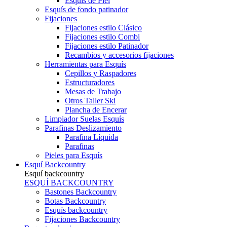
Esquís de Piel
Esquís de fondo patinador
Fijaciones
Fijaciones estilo Clásico
Fijaciones estilo Combi
Fijaciones estilo Patinador
Recambios y accesorios fijaciones
Herramientas para Esquís
Cepillos y Raspadores
Estructuradores
Mesas de Trabajo
Otros Taller Ski
Plancha de Encerar
Limpiador Suelas Esquís
Parafinas Deslizamiento
Parafina Líquida
Parafinas
Pieles para Esquís
Esquí Backcountry
Esquí backcountry
ESQUÍ BACKCOUNTRY
Bastones Backcountry
Botas Backcountry
Esquís backcountry
Fijaciones Backcountry