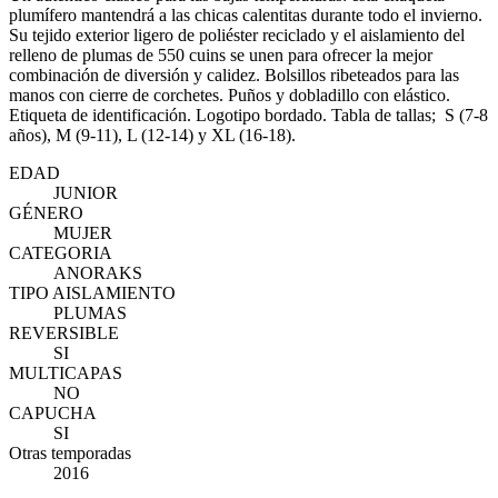
plumífero mantendrá a las chicas calentitas durante todo el invierno.
Su tejido exterior ligero de poliéster reciclado y el aislamiento del
relleno de plumas de 550 cuins se unen para ofrecer la mejor
combinación de diversión y calidez. Bolsillos ribeteados para las
manos con cierre de corchetes. Puños y dobladillo con elástico.
Etiqueta de identificación. Logotipo bordado. Tabla de tallas; S (7-8
años), M (9-11), L (12-14) y XL (16-18).
EDAD
JUNIOR
GÉNERO
MUJER
CATEGORIA
ANORAKS
TIPO AISLAMIENTO
PLUMAS
REVERSIBLE
SI
MULTICAPAS
NO
CAPUCHA
SI
Otras temporadas
2016