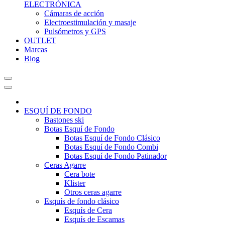
ELECTRÓNICA
Cámaras de acción
Electroestimulación y masaje
Pulsómetros y GPS
OUTLET
Marcas
Blog
ESQUÍ DE FONDO
Bastones ski
Botas Esquí de Fondo
Botas Esquí de Fondo Clásico
Botas Esquí de Fondo Combi
Botas Esquí de Fondo Patinador
Ceras Agarre
Cera bote
Klister
Otros ceras agarre
Esquís de fondo clásico
Esquís de Cera
Esquís de Escamas