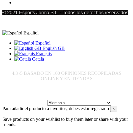
© 2021 Esports Jorma S.L. - Todos los derechos reservados
Español
Español
English GB
Français
Català
4.3
/5 BASADO EN
100
OPINIONES RECOPILADAS
ONLINE Y EN TIENDAS
Enviar a:
Para añadir el producto a favoritos, debes estar registrado
×
Save products on your wishlist to buy them later or share with your
friends.