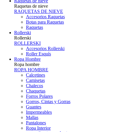
Raquetas de nieve
Raquetas de nieve
RAQUETAS DE NIEVE
Accesorios Raquetas
Botas para Raquetas
Raquetas
Rollerski
Rollerski
ROLLERSKI
Accesorios Rollerski
Roller Esquís
Ropa Hombre
Ropa hombre
ROPA HOMBRE
Calcetines
Camisetas
Chalecos
Chaquetas
Forros Polares
Gorros, Cintas y Gorras
Guantes
Impermeables
Mallas
Pantalones
Ropa Interior