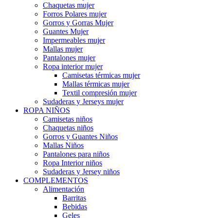
Chaquetas mujer
Forros Polares mujer
Gorros y Gorras Mujer
Guantes Mujer
Impermeables mujer
Mallas mujer
Pantalones mujer
Ropa interior mujer
Camisetas térmicas mujer
Mallas térmicas mujer
Textil compresión mujer
Sudaderas y Jerseys mujer
ROPA NIÑOS
Camisetas niños
Chaquetas niños
Gorros y Guantes Niños
Mallas Niños
Pantalones para niños
Ropa Interior niños
Sudaderas y Jersey niños
COMPLEMENTOS
Alimentación
Barritas
Bebidas
Geles