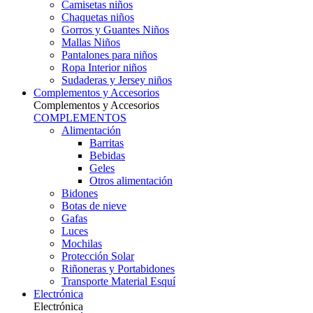
Camisetas niños
Chaquetas niños
Gorros y Guantes Niños
Mallas Niños
Pantalones para niños
Ropa Interior niños
Sudaderas y Jersey niños
Complementos y Accesorios
Complementos y Accesorios
COMPLEMENTOS
Alimentación
Barritas
Bebidas
Geles
Otros alimentación
Bidones
Botas de nieve
Gafas
Luces
Mochilas
Protección Solar
Riñoneras y Portabidones
Transporte Material Esquí
Electrónica
Electrónica