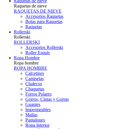
Raquetas de nieve
Raquetas de nieve
RAQUETAS DE NIEVE
Accesorios Raquetas
Botas para Raquetas
Raquetas
Rollerski
Rollerski
ROLLERSKI
Accesorios Rollerski
Roller Esquís
Ropa Hombre
Ropa hombre
ROPA HOMBRE
Calcetines
Camisetas
Chalecos
Chaquetas
Forros Polares
Gorros, Cintas y Gorras
Guantes
Impermeables
Mallas
Pantalones
Ropa Interior