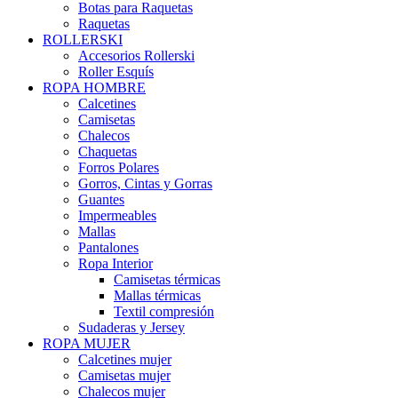
Botas para Raquetas
Raquetas
ROLLERSKI
Accesorios Rollerski
Roller Esquís
ROPA HOMBRE
Calcetines
Camisetas
Chalecos
Chaquetas
Forros Polares
Gorros, Cintas y Gorras
Guantes
Impermeables
Mallas
Pantalones
Ropa Interior
Camisetas térmicas
Mallas térmicas
Textil compresión
Sudaderas y Jersey
ROPA MUJER
Calcetines mujer
Camisetas mujer
Chalecos mujer