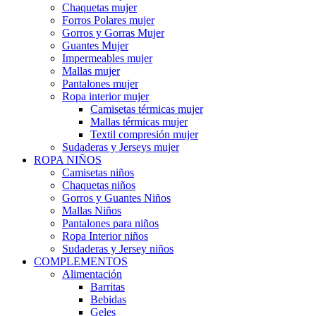
Chaquetas mujer
Forros Polares mujer
Gorros y Gorras Mujer
Guantes Mujer
Impermeables mujer
Mallas mujer
Pantalones mujer
Ropa interior mujer
Camisetas térmicas mujer
Mallas térmicas mujer
Textil compresión mujer
Sudaderas y Jerseys mujer
ROPA NIÑOS
Camisetas niños
Chaquetas niños
Gorros y Guantes Niños
Mallas Niños
Pantalones para niños
Ropa Interior niños
Sudaderas y Jersey niños
COMPLEMENTOS
Alimentación
Barritas
Bebidas
Geles