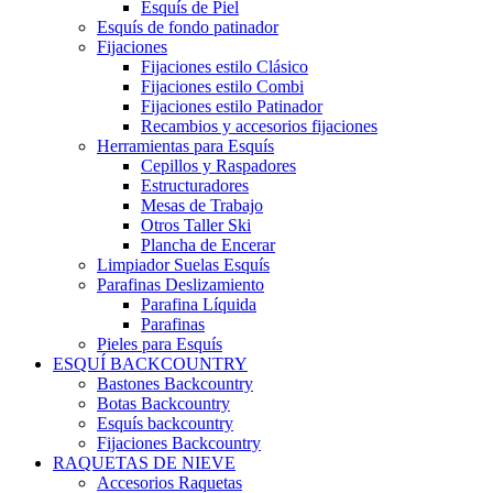
Esquís de Piel
Esquís de fondo patinador
Fijaciones
Fijaciones estilo Clásico
Fijaciones estilo Combi
Fijaciones estilo Patinador
Recambios y accesorios fijaciones
Herramientas para Esquís
Cepillos y Raspadores
Estructuradores
Mesas de Trabajo
Otros Taller Ski
Plancha de Encerar
Limpiador Suelas Esquís
Parafinas Deslizamiento
Parafina Líquida
Parafinas
Pieles para Esquís
ESQUÍ BACKCOUNTRY
Bastones Backcountry
Botas Backcountry
Esquís backcountry
Fijaciones Backcountry
RAQUETAS DE NIEVE
Accesorios Raquetas