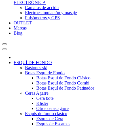
ELECTRÓNICA
Cámaras de acción
Electroestimulación y masaje
Pulsómetros y GPS
OUTLET
Marcas
Blog
ESQUÍ DE FONDO
Bastones ski
Botas Esquí de Fondo
Botas Esquí de Fondo Clásico
Botas Esquí de Fondo Combi
Botas Esquí de Fondo Patinador
Ceras Agarre
Cera bote
Klister
Otros ceras agarre
Esquís de fondo clásico
Esquís de Cera
Esquís de Escamas