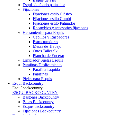
Esquís de Piel
Esquís de fondo patinador
Fijaciones
Fijaciones estilo Clásico
Fijaciones estilo Combi
Fijaciones estilo Patinador
Recambios y accesorios fijaciones
Herramientas para Esquís
Cepillos y Raspadores
Estructuradores
Mesas de Trabajo
Otros Taller Ski
Plancha de Encerar
Limpiador Suelas Esquís
Parafinas Deslizamiento
Parafina Líquida
Parafinas
Pieles para Esquís
Esquí Backcountry
Esquí backcountry
ESQUÍ BACKCOUNTRY
Bastones Backcountry
Botas Backcountry
Esquís backcountry
Fijaciones Backcountry