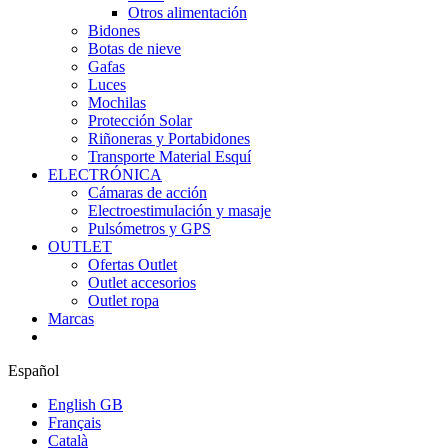
Otros alimentación
Bidones
Botas de nieve
Gafas
Luces
Mochilas
Protección Solar
Riñoneras y Portabidones
Transporte Material Esquí
ELECTRÓNICA
Cámaras de acción
Electroestimulación y masaje
Pulsómetros y GPS
OUTLET
Ofertas Outlet
Outlet accesorios
Outlet ropa
Marcas
Español
English GB
Français
Català