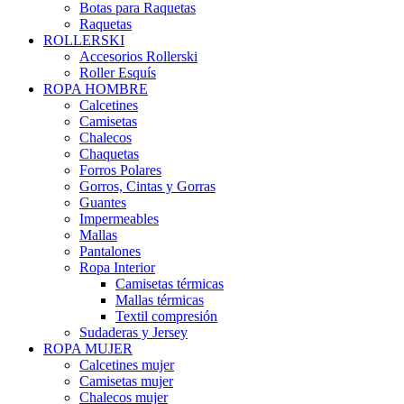
Botas para Raquetas
Raquetas
ROLLERSKI
Accesorios Rollerski
Roller Esquís
ROPA HOMBRE
Calcetines
Camisetas
Chalecos
Chaquetas
Forros Polares
Gorros, Cintas y Gorras
Guantes
Impermeables
Mallas
Pantalones
Ropa Interior
Camisetas térmicas
Mallas térmicas
Textil compresión
Sudaderas y Jersey
ROPA MUJER
Calcetines mujer
Camisetas mujer
Chalecos mujer