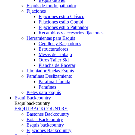
Esquís de Piel
Esquís de fondo patinador
Fijaciones
Fijaciones estilo Clásico
Fijaciones estilo Combi
Fijaciones estilo Patinador
Recambios y accesorios fijaciones
Herramientas para Esquís
Cepillos y Raspadores
Estructuradores
Mesas de Trabajo
Otros Taller Ski
Plancha de Encerar
Limpiador Suelas Esquís
Parafinas Deslizamiento
Parafina Líquida
Parafinas
Pieles para Esquís
Esquí Backcountry
Esquí backcountry
ESQUÍ BACKCOUNTRY
Bastones Backcountry
Botas Backcountry
Esquís backcountry
Fijaciones Backcountry