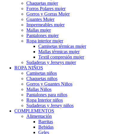
Chaquetas mujer
Forros Polares mujer
Gorros y Gorras Mujer
Guantes Mujer
Impermeables mujer
Mallas mujer
Pantalones mujer
Ropa interior mujer
Camisetas térmicas mujer
Mallas térmicas mujer
Textil compresión mujer
Sudaderas y Jerseys mujer
ROPA NIÑOS
Camisetas niños
Chaquetas niños
Gorros y Guantes Niños
Mallas Niños
Pantalones para niños
Ropa Interior niños
Sudaderas y Jersey niños
COMPLEMENTOS
Alimentación
Barritas
Bebidas
Geles