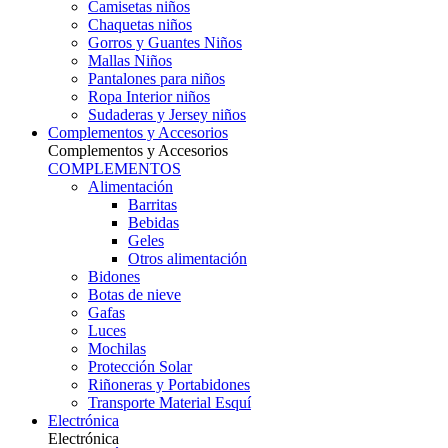
Camisetas niños
Chaquetas niños
Gorros y Guantes Niños
Mallas Niños
Pantalones para niños
Ropa Interior niños
Sudaderas y Jersey niños
Complementos y Accesorios
Complementos y Accesorios
COMPLEMENTOS
Alimentación
Barritas
Bebidas
Geles
Otros alimentación
Bidones
Botas de nieve
Gafas
Luces
Mochilas
Protección Solar
Riñoneras y Portabidones
Transporte Material Esquí
Electrónica
Electrónica