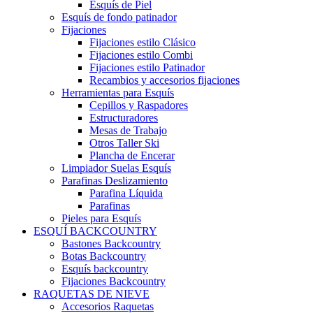
Esquís de Piel
Esquís de fondo patinador
Fijaciones
Fijaciones estilo Clásico
Fijaciones estilo Combi
Fijaciones estilo Patinador
Recambios y accesorios fijaciones
Herramientas para Esquís
Cepillos y Raspadores
Estructuradores
Mesas de Trabajo
Otros Taller Ski
Plancha de Encerar
Limpiador Suelas Esquís
Parafinas Deslizamiento
Parafina Líquida
Parafinas
Pieles para Esquís
ESQUÍ BACKCOUNTRY
Bastones Backcountry
Botas Backcountry
Esquís backcountry
Fijaciones Backcountry
RAQUETAS DE NIEVE
Accesorios Raquetas