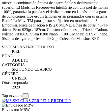
ofrece la combinación óptima de agarre fiable y deslizamiento
superior. El Madshus Raceproven IntelliGrip con una piel de mohair
100%, garantiza la patada y el deslizamiento en la más amplia gama
de condiciones. Los esquís también están preparados con el sistema
Rottefella MoveTM para ajustar su fijación en movimiento. Ski
Empower. Placa de fijación NIS 2.0 MOVE. Línea de cotas: 43-44-
44cm. Peso: 925gr / 187cm. Construcción de esquí Triaxial Carbon.
Núcleo PR100X. Suela P300 Nano + 100% Mohair. 3D Ski Shape.
Sistema de agarre: pieles IntelliGrip. Colección Madshus RED.
SISTEMA ANTI-RETROCESO
PIEL
EDAD
ADULTO
CATEGORIA
SKI FONDO CLASICO
GÉNERO
UNISEX
Otras temporadas
2020
Tap to zoom
×
Envíos por MRW