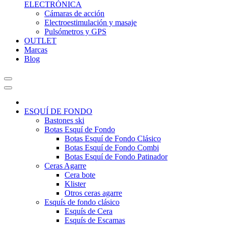
ELECTRÓNICA
Cámaras de acción
Electroestimulación y masaje
Pulsómetros y GPS
OUTLET
Marcas
Blog
ESQUÍ DE FONDO
Bastones ski
Botas Esquí de Fondo
Botas Esquí de Fondo Clásico
Botas Esquí de Fondo Combi
Botas Esquí de Fondo Patinador
Ceras Agarre
Cera bote
Klister
Otros ceras agarre
Esquís de fondo clásico
Esquís de Cera
Esquís de Escamas