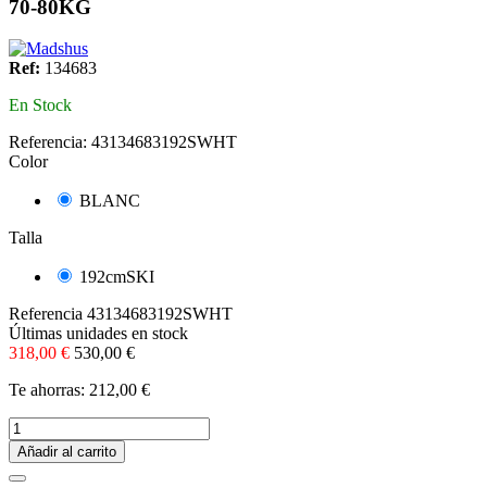
70-80KG
Ref:
134683
En Stock
Referencia:
43134683192SWHT
Color
BLANC
Talla
192cmSKI
Referencia
43134683192SWHT
Últimas unidades en stock
318,00 €
530,00 €
Te ahorras: 212,00 €
Añadir al carrito