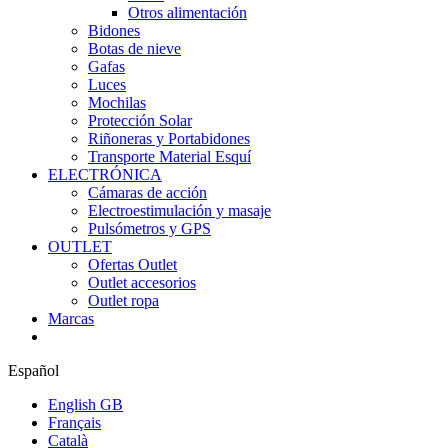
Otros alimentación
Bidones
Botas de nieve
Gafas
Luces
Mochilas
Protección Solar
Riñoneras y Portabidones
Transporte Material Esquí
ELECTRÓNICA
Cámaras de acción
Electroestimulación y masaje
Pulsómetros y GPS
OUTLET
Ofertas Outlet
Outlet accesorios
Outlet ropa
Marcas
Español
English GB
Français
Català