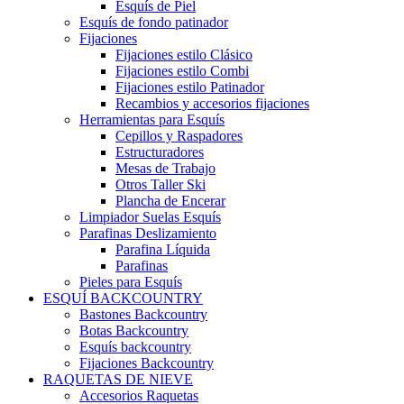
Esquís de Piel
Esquís de fondo patinador
Fijaciones
Fijaciones estilo Clásico
Fijaciones estilo Combi
Fijaciones estilo Patinador
Recambios y accesorios fijaciones
Herramientas para Esquís
Cepillos y Raspadores
Estructuradores
Mesas de Trabajo
Otros Taller Ski
Plancha de Encerar
Limpiador Suelas Esquís
Parafinas Deslizamiento
Parafina Líquida
Parafinas
Pieles para Esquís
ESQUÍ BACKCOUNTRY
Bastones Backcountry
Botas Backcountry
Esquís backcountry
Fijaciones Backcountry
RAQUETAS DE NIEVE
Accesorios Raquetas