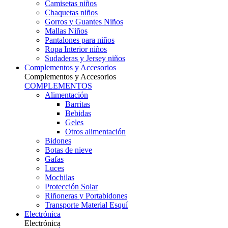
Camisetas niños
Chaquetas niños
Gorros y Guantes Niños
Mallas Niños
Pantalones para niños
Ropa Interior niños
Sudaderas y Jersey niños
Complementos y Accesorios
Complementos y Accesorios
COMPLEMENTOS
Alimentación
Barritas
Bebidas
Geles
Otros alimentación
Bidones
Botas de nieve
Gafas
Luces
Mochilas
Protección Solar
Riñoneras y Portabidones
Transporte Material Esquí
Electrónica
Electrónica