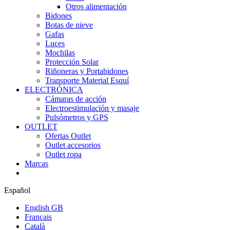
Otros alimentación
Bidones
Botas de nieve
Gafas
Luces
Mochilas
Protección Solar
Riñoneras y Portabidones
Transporte Material Esquí
ELECTRÓNICA
Cámaras de acción
Electroestimulación y masaje
Pulsómetros y GPS
OUTLET
Ofertas Outlet
Outlet accesorios
Outlet ropa
Marcas
Español
English GB
Français
Català