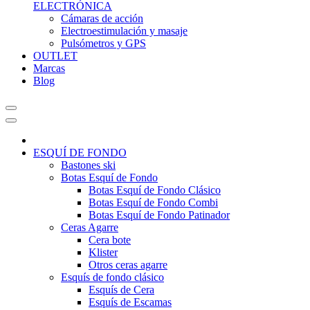
ELECTRÓNICA
Cámaras de acción
Electroestimulación y masaje
Pulsómetros y GPS
OUTLET
Marcas
Blog
ESQUÍ DE FONDO
Bastones ski
Botas Esquí de Fondo
Botas Esquí de Fondo Clásico
Botas Esquí de Fondo Combi
Botas Esquí de Fondo Patinador
Ceras Agarre
Cera bote
Klister
Otros ceras agarre
Esquís de fondo clásico
Esquís de Cera
Esquís de Escamas