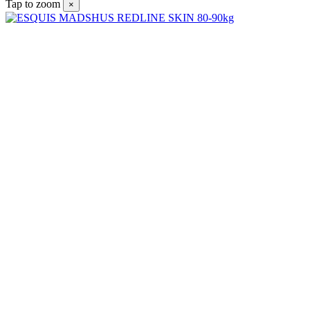
Tap to zoom
×