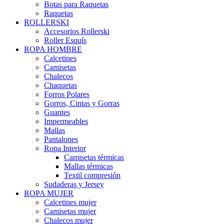
Botas para Raquetas
Raquetas
ROLLERSKI
Accesorios Rollerski
Roller Esquís
ROPA HOMBRE
Calcetines
Camisetas
Chalecos
Chaquetas
Forros Polares
Gorros, Cintas y Gorras
Guantes
Impermeables
Mallas
Pantalones
Ropa Interior
Camisetas térmicas
Mallas térmicas
Textil compresión
Sudaderas y Jersey
ROPA MUJER
Calcetines mujer
Camisetas mujer
Chalecos mujer