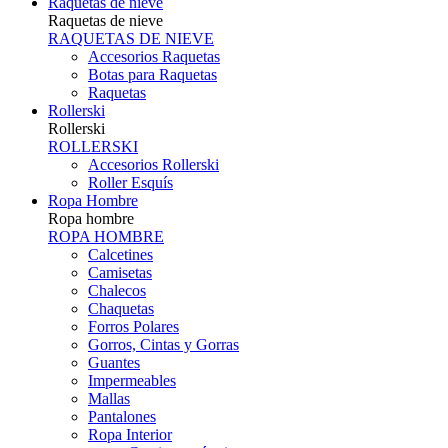
Raquetas de nieve
Raquetas de nieve
RAQUETAS DE NIEVE
Accesorios Raquetas
Botas para Raquetas
Raquetas
Rollerski
Rollerski
ROLLERSKI
Accesorios Rollerski
Roller Esquís
Ropa Hombre
Ropa hombre
ROPA HOMBRE
Calcetines
Camisetas
Chalecos
Chaquetas
Forros Polares
Gorros, Cintas y Gorras
Guantes
Impermeables
Mallas
Pantalones
Ropa Interior