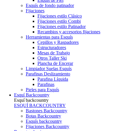
Esquís de Piel
Esquís de fondo patinador
Fijaciones
Fijaciones estilo Clásico
Fijaciones estilo Combi
Fijaciones estilo Patinador
Recambios y accesorios fijaciones
Herramientas para Esquís
Cepillos y Raspadores
Estructuradores
Mesas de Trabajo
Otros Taller Ski
Plancha de Encerar
Limpiador Suelas Esquís
Parafinas Deslizamiento
Parafina Líquida
Parafinas
Pieles para Esquís
Esquí Backcountry
Esquí backcountry
ESQUÍ BACKCOUNTRY
Bastones Backcountry
Botas Backcountry
Esquís backcountry
Fijaciones Backcountry