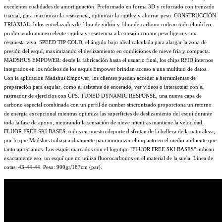
excelentes cualidades de amortiguación. Preformado en forma 3D y reforzado con trenzado
triaxial, para maximizar la resistencia, optimizar la rigidez y ahorrar peso. CONSTRUCCIÓN
TRIAXIAL, hilos entrelazados de fibra de vidrio y fibra de carbono rodean todo el núcleo,
produciendo una excelente rigidez y resistencia a la torsión con un peso ligero y una
respuesta viva. SPEED TIP COLD, el ángulo bajo ideal calculada para alargar la zona de
presión del esquí, maximizando el deslizamiento en condiciones de nieve fría y compacta.
MADSHUS EMPOWER: desde la fabricación hasta el usuario final, los chips RFID internos
integrados en los núcleos de los esquís Empower brindan acceso a una multitud de datos.
Con la aplicación Madshus Empower, los clientes pueden acceder a herramientas de
preparación para esquiar, como el asistente de encerado, ver videos o interactuar con el
rastreador de ejercicios con GPS. TUNED DYNAMIC RESPONSE, una nueva capa de
carbono especial combinada con un perfil de camber sincronizado proporciona un retorno
de energía excepcional mientras optimiza las superficies de deslizamiento del esquí durante
toda la fase de apoyo, mejorando la sensación de nieve mientras mantiene la velocidad.
FLUOR FREE SKI BASES, todos en nuestro deporte disfrutan de la belleza de la naturaleza,
por lo que Madshus trabaja arduamente para minimizar el impacto en el medio ambiente que
tanto apreciamos. Los esquís marcados con el logotipo "FLUOR FREE SKI BASES" indican
exactamente eso: un esquí que no utiliza fluorocarbonos en el material de la suela. Línea de
cotas: 43-44-44. Peso: 900gr/187cm (par).