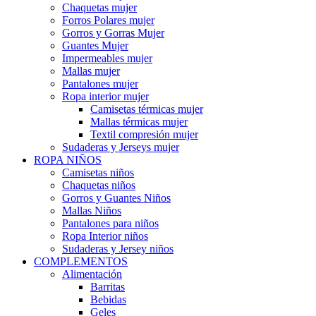
Chaquetas mujer
Forros Polares mujer
Gorros y Gorras Mujer
Guantes Mujer
Impermeables mujer
Mallas mujer
Pantalones mujer
Ropa interior mujer
Camisetas térmicas mujer
Mallas térmicas mujer
Textil compresión mujer
Sudaderas y Jerseys mujer
ROPA NIÑOS
Camisetas niños
Chaquetas niños
Gorros y Guantes Niños
Mallas Niños
Pantalones para niños
Ropa Interior niños
Sudaderas y Jersey niños
COMPLEMENTOS
Alimentación
Barritas
Bebidas
Geles