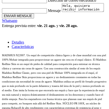
Dirección de correo electrónico
Mensaje
ENVIAR MENSAJE
Whatsapp
Entrega prevista entre:
vie. 21 ago.
y
vie. 28 ago.
Detalles
Características
MADSHUS N22007. Un esquí de competición clásica ligero y de clase mundial con una piel
100% Mohair integrada para proporcionar un agarre sin cera en el esquí clásico. El Madshus
Redline Skin es un esquí de pieles de calidad para competición para entrenar en técnica
clásica y carreras sin ceras de agarre. Con una construcción similar al resto de los esquís
Madshus Redline Classic, pero con una piel de Mohair 100% integrada en el esquí, el
Madshus Redline Skin proporciona un agarre y un deslizamiento constantes en todas las
condiciones sin necesidad de ceras de agarre. Madshus utiliza un perfil de fresado progresivo
que es más profundo en la parte delantera y trasera del área de la piel y menos profundo en
el medio. Esto imita la forma en que enceraría sus esquís y hace que la experiencia de esquí
sea más natural y mejora drásticamente el deslizamiento en los descensos y cuando hace el
doble empuje. Para los esquiadores con buena técnica que planean usar sus esquís de piel
para competir, no busquen más allá del Redline Skin. NÚCLEO PR 100X, un núcleo de
espuma Rohacell de alto rendimiento con características extremas de resistencia al peso y