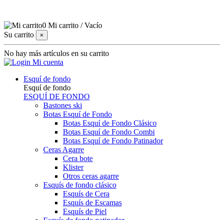
0
Mi carrito
/
Vacío
Su carrito
×
No hay más artículos en su carrito
Mi cuenta
Esquí de fondo
Esquí de fondo
ESQUÍ DE FONDO
Bastones ski
Botas Esquí de Fondo
Botas Esquí de Fondo Clásico
Botas Esquí de Fondo Combi
Botas Esquí de Fondo Patinador
Ceras Agarre
Cera bote
Klister
Otros ceras agarre
Esquís de fondo clásico
Esquís de Cera
Esquís de Escamas
Esquís de Piel