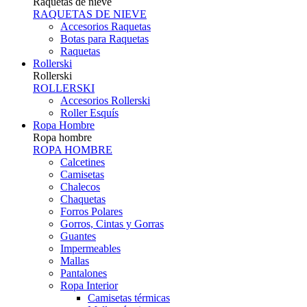
Raquetas de nieve
RAQUETAS DE NIEVE
Accesorios Raquetas
Botas para Raquetas
Raquetas
Rollerski
Rollerski
ROLLERSKI
Accesorios Rollerski
Roller Esquís
Ropa Hombre
Ropa hombre
ROPA HOMBRE
Calcetines
Camisetas
Chalecos
Chaquetas
Forros Polares
Gorros, Cintas y Gorras
Guantes
Impermeables
Mallas
Pantalones
Ropa Interior
Camisetas térmicas