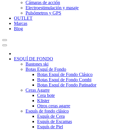
Cámaras de acción
Electroestimulación y masaje
Pulsómetros y GPS
OUTLET
Marcas
Blog
ESQUÍ DE FONDO
Bastones ski
Botas Esquí de Fondo
Botas Esquí de Fondo Clásico
Botas Esquí de Fondo Combi
Botas Esquí de Fondo Patinador
Ceras Agarre
Cera bote
Klister
Otros ceras agarre
Esquís de fondo clásico
Esquís de Cera
Esquís de Escamas
Esquís de Piel