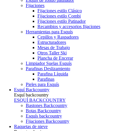
Esquís de fondo patinador
Fijaciones
Fijaciones estilo Clásico
Fijaciones estilo Combi
Fijaciones estilo Patinador
Recambios y accesorios fijaciones
Herramientas para Esquís
Cepillos y Raspadores
Estructuradores
Mesas de Trabajo
Otros Taller Ski
Plancha de Encerar
Limpiador Suelas Esquís
Parafinas Deslizamiento
Parafina Líquida
Parafinas
Pieles para Esquís
Esquí Backcountry
Esquí backcountry
ESQUÍ BACKCOUNTRY
Bastones Backcountry
Botas Backcountry
Esquís backcountry
Fijaciones Backcountry
Raquetas de nieve