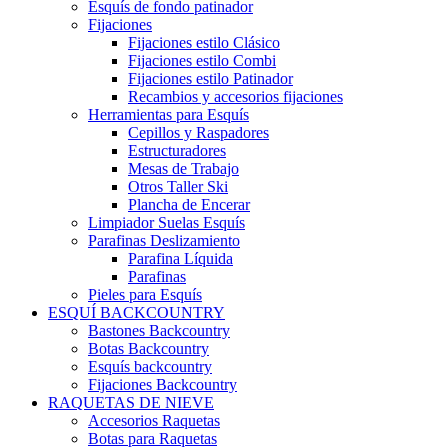
Esquís de fondo patinador
Fijaciones
Fijaciones estilo Clásico
Fijaciones estilo Combi
Fijaciones estilo Patinador
Recambios y accesorios fijaciones
Herramientas para Esquís
Cepillos y Raspadores
Estructuradores
Mesas de Trabajo
Otros Taller Ski
Plancha de Encerar
Limpiador Suelas Esquís
Parafinas Deslizamiento
Parafina Líquida
Parafinas
Pieles para Esquís
ESQUÍ BACKCOUNTRY
Bastones Backcountry
Botas Backcountry
Esquís backcountry
Fijaciones Backcountry
RAQUETAS DE NIEVE
Accesorios Raquetas
Botas para Raquetas