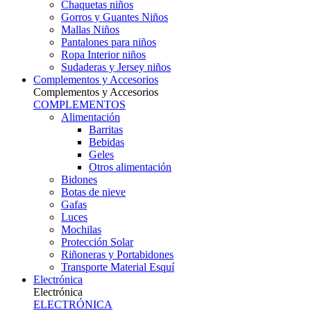
Chaquetas niños
Gorros y Guantes Niños
Mallas Niños
Pantalones para niños
Ropa Interior niños
Sudaderas y Jersey niños
Complementos y Accesorios
Complementos y Accesorios
COMPLEMENTOS
Alimentación
Barritas
Bebidas
Geles
Otros alimentación
Bidones
Botas de nieve
Gafas
Luces
Mochilas
Protección Solar
Riñoneras y Portabidones
Transporte Material Esquí
Electrónica
Electrónica
ELECTRÓNICA