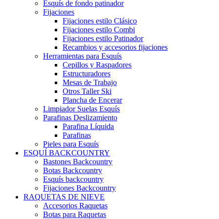
Esquís de fondo patinador
Fijaciones
Fijaciones estilo Clásico
Fijaciones estilo Combi
Fijaciones estilo Patinador
Recambios y accesorios fijaciones
Herramientas para Esquís
Cepillos y Raspadores
Estructuradores
Mesas de Trabajo
Otros Taller Ski
Plancha de Encerar
Limpiador Suelas Esquís
Parafinas Deslizamiento
Parafina Líquida
Parafinas
Pieles para Esquís
ESQUÍ BACKCOUNTRY
Bastones Backcountry
Botas Backcountry
Esquís backcountry
Fijaciones Backcountry
RAQUETAS DE NIEVE
Accesorios Raquetas
Botas para Raquetas