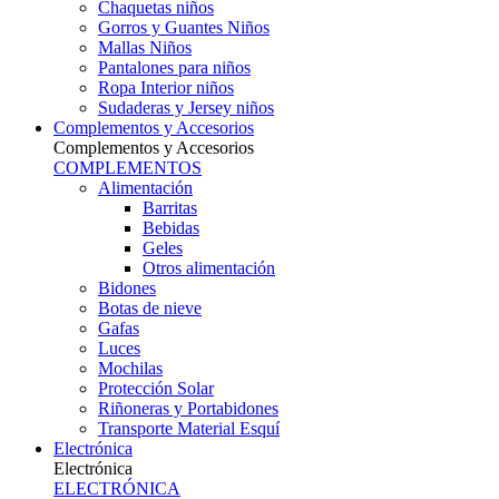
Chaquetas niños
Gorros y Guantes Niños
Mallas Niños
Pantalones para niños
Ropa Interior niños
Sudaderas y Jersey niños
Complementos y Accesorios
Complementos y Accesorios
COMPLEMENTOS
Alimentación
Barritas
Bebidas
Geles
Otros alimentación
Bidones
Botas de nieve
Gafas
Luces
Mochilas
Protección Solar
Riñoneras y Portabidones
Transporte Material Esquí
Electrónica
Electrónica
ELECTRÓNICA