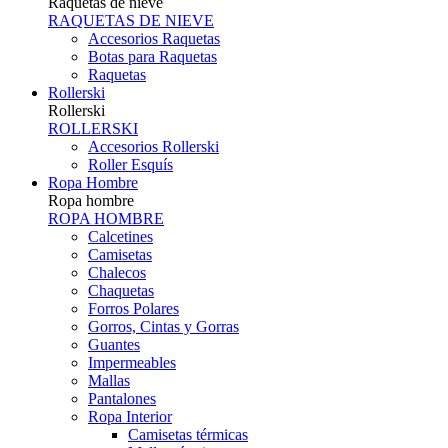
Raquetas de nieve
RAQUETAS DE NIEVE
Accesorios Raquetas
Botas para Raquetas
Raquetas
Rollerski
Rollerski
ROLLERSKI
Accesorios Rollerski
Roller Esquís
Ropa Hombre
Ropa hombre
ROPA HOMBRE
Calcetines
Camisetas
Chalecos
Chaquetas
Forros Polares
Gorros, Cintas y Gorras
Guantes
Impermeables
Mallas
Pantalones
Ropa Interior
Camisetas térmicas