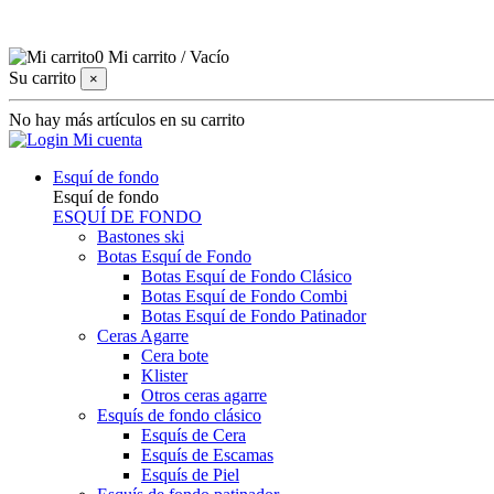
0
Mi carrito
/
Vacío
Su carrito
×
No hay más artículos en su carrito
Mi cuenta
Esquí de fondo
Esquí de fondo
ESQUÍ DE FONDO
Bastones ski
Botas Esquí de Fondo
Botas Esquí de Fondo Clásico
Botas Esquí de Fondo Combi
Botas Esquí de Fondo Patinador
Ceras Agarre
Cera bote
Klister
Otros ceras agarre
Esquís de fondo clásico
Esquís de Cera
Esquís de Escamas
Esquís de Piel