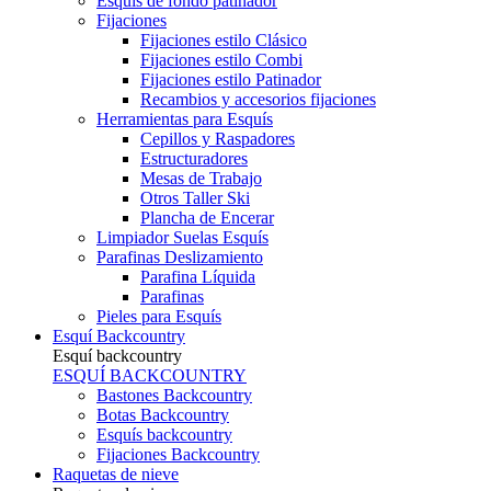
Esquís de fondo patinador
Fijaciones
Fijaciones estilo Clásico
Fijaciones estilo Combi
Fijaciones estilo Patinador
Recambios y accesorios fijaciones
Herramientas para Esquís
Cepillos y Raspadores
Estructuradores
Mesas de Trabajo
Otros Taller Ski
Plancha de Encerar
Limpiador Suelas Esquís
Parafinas Deslizamiento
Parafina Líquida
Parafinas
Pieles para Esquís
Esquí Backcountry
Esquí backcountry
ESQUÍ BACKCOUNTRY
Bastones Backcountry
Botas Backcountry
Esquís backcountry
Fijaciones Backcountry
Raquetas de nieve