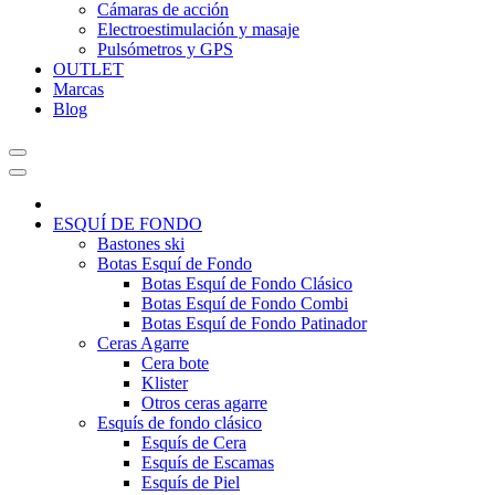
Cámaras de acción
Electroestimulación y masaje
Pulsómetros y GPS
OUTLET
Marcas
Blog
ESQUÍ DE FONDO
Bastones ski
Botas Esquí de Fondo
Botas Esquí de Fondo Clásico
Botas Esquí de Fondo Combi
Botas Esquí de Fondo Patinador
Ceras Agarre
Cera bote
Klister
Otros ceras agarre
Esquís de fondo clásico
Esquís de Cera
Esquís de Escamas
Esquís de Piel