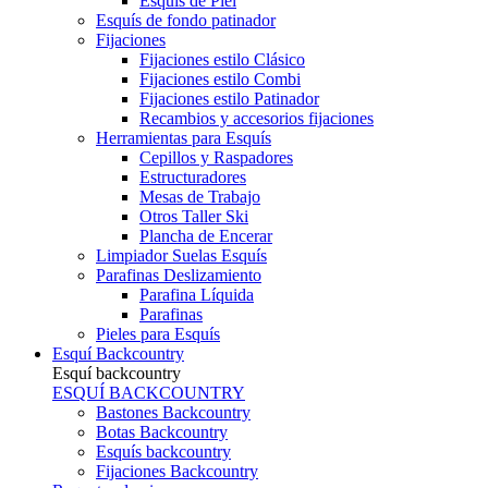
Esquís de Piel
Esquís de fondo patinador
Fijaciones
Fijaciones estilo Clásico
Fijaciones estilo Combi
Fijaciones estilo Patinador
Recambios y accesorios fijaciones
Herramientas para Esquís
Cepillos y Raspadores
Estructuradores
Mesas de Trabajo
Otros Taller Ski
Plancha de Encerar
Limpiador Suelas Esquís
Parafinas Deslizamiento
Parafina Líquida
Parafinas
Pieles para Esquís
Esquí Backcountry
Esquí backcountry
ESQUÍ BACKCOUNTRY
Bastones Backcountry
Botas Backcountry
Esquís backcountry
Fijaciones Backcountry