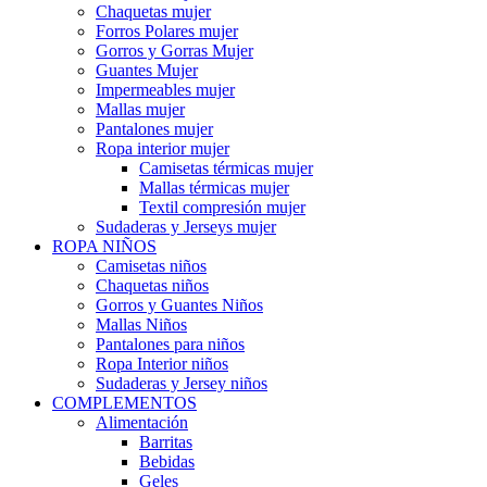
Chaquetas mujer
Forros Polares mujer
Gorros y Gorras Mujer
Guantes Mujer
Impermeables mujer
Mallas mujer
Pantalones mujer
Ropa interior mujer
Camisetas térmicas mujer
Mallas térmicas mujer
Textil compresión mujer
Sudaderas y Jerseys mujer
ROPA NIÑOS
Camisetas niños
Chaquetas niños
Gorros y Guantes Niños
Mallas Niños
Pantalones para niños
Ropa Interior niños
Sudaderas y Jersey niños
COMPLEMENTOS
Alimentación
Barritas
Bebidas
Geles