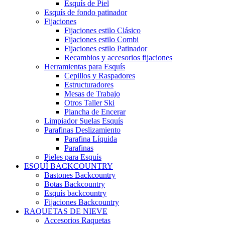
Esquís de Piel
Esquís de fondo patinador
Fijaciones
Fijaciones estilo Clásico
Fijaciones estilo Combi
Fijaciones estilo Patinador
Recambios y accesorios fijaciones
Herramientas para Esquís
Cepillos y Raspadores
Estructuradores
Mesas de Trabajo
Otros Taller Ski
Plancha de Encerar
Limpiador Suelas Esquís
Parafinas Deslizamiento
Parafina Líquida
Parafinas
Pieles para Esquís
ESQUÍ BACKCOUNTRY
Bastones Backcountry
Botas Backcountry
Esquís backcountry
Fijaciones Backcountry
RAQUETAS DE NIEVE
Accesorios Raquetas