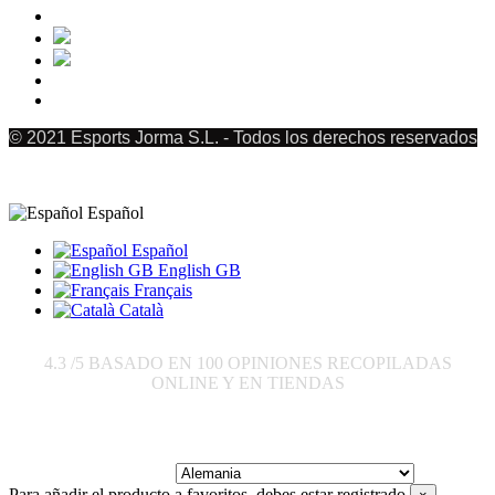
© 2021 Esports Jorma S.L. - Todos los derechos reservados
Español
Español
English GB
Français
Català
4.3
/5 BASADO EN
100
OPINIONES RECOPILADAS
ONLINE Y EN TIENDAS
Enviar a:
Para añadir el producto a favoritos, debes estar registrado