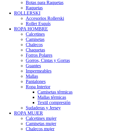
Botas para Raquetas
Raquetas
ROLLERSKI
Accesorios Rollerski
Roller Esquís
ROPA HOMBRE
Calcetines
Camisetas
Chalecos
Chaquetas
Forros Polares
Gorros, Cintas y Gorras
Guantes
Impermeables
Mallas
Pantalones
Ropa Interior
Camisetas térmicas
Mallas térmicas
Textil compresión
Sudaderas y Jersey
ROPA MUJER
Calcetines mujer
Camisetas mujer
Chalecos mujer