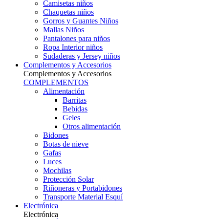
Camisetas niños
Chaquetas niños
Gorros y Guantes Niños
Mallas Niños
Pantalones para niños
Ropa Interior niños
Sudaderas y Jersey niños
Complementos y Accesorios
Complementos y Accesorios
COMPLEMENTOS
Alimentación
Barritas
Bebidas
Geles
Otros alimentación
Bidones
Botas de nieve
Gafas
Luces
Mochilas
Protección Solar
Riñoneras y Portabidones
Transporte Material Esquí
Electrónica
Electrónica