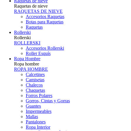
Raquetas de nieve
Raquetas de nieve
RAQUETAS DE NIEVE
Accesorios Raquetas
Botas para Raquetas
Raquetas
Rollerski
Rollerski
ROLLERSKI
Accesorios Rollerski
Roller Esquís
Ropa Hombre
Ropa hombre
ROPA HOMBRE
Calcetines
Camisetas
Chalecos
Chaquetas
Forros Polares
Gorros, Cintas y Gorras
Guantes
Impermeables
Mallas
Pantalones
Ropa Interior