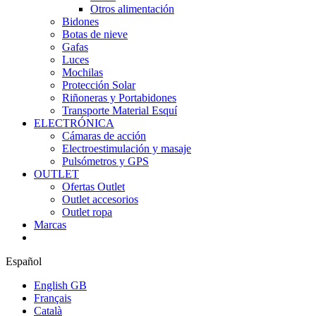
Otros alimentación
Bidones
Botas de nieve
Gafas
Luces
Mochilas
Protección Solar
Riñoneras y Portabidones
Transporte Material Esquí
ELECTRÓNICA
Cámaras de acción
Electroestimulación y masaje
Pulsómetros y GPS
OUTLET
Ofertas Outlet
Outlet accesorios
Outlet ropa
Marcas
Español
English GB
Français
Català