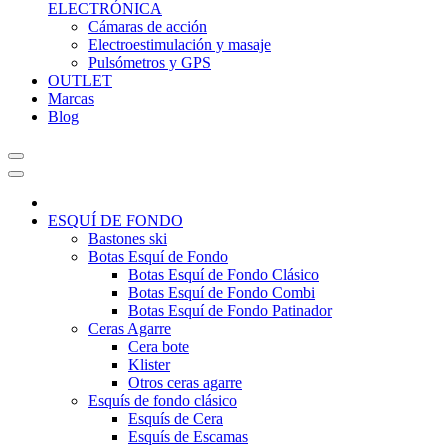
ELECTRÓNICA
Cámaras de acción
Electroestimulación y masaje
Pulsómetros y GPS
OUTLET
Marcas
Blog
ESQUÍ DE FONDO
Bastones ski
Botas Esquí de Fondo
Botas Esquí de Fondo Clásico
Botas Esquí de Fondo Combi
Botas Esquí de Fondo Patinador
Ceras Agarre
Cera bote
Klister
Otros ceras agarre
Esquís de fondo clásico
Esquís de Cera
Esquís de Escamas