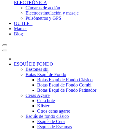
ELECTRÓNICA
Cámaras de acción
Electroestimulación y masaje
Pulsómetros y GPS
OUTLET
Marcas
Blog
ESQUÍ DE FONDO
Bastones ski
Botas Esquí de Fondo
Botas Esquí de Fondo Clásico
Botas Esquí de Fondo Combi
Botas Esquí de Fondo Patinador
Ceras Agarre
Cera bote
Klister
Otros ceras agarre
Esquís de fondo clásico
Esquís de Cera
Esquís de Escamas