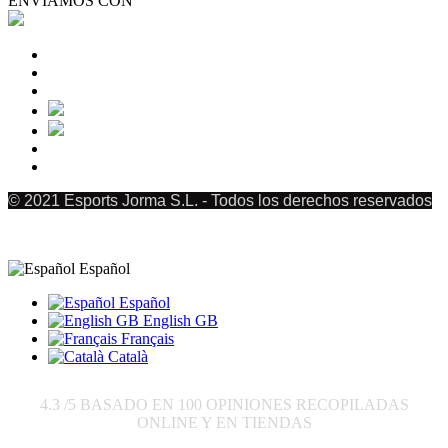
ENVIAMOS CON
© 2021 Esports Jorma S.L. - Todos los derechos reservados
Español
Español
English GB
Français
Català
4.3
/5 BASADO EN
100
OPINIONES RECOPILADAS
ONLINE Y EN TIENDAS