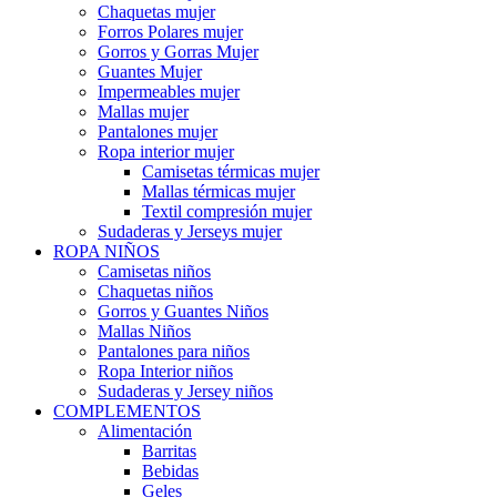
Chaquetas mujer
Forros Polares mujer
Gorros y Gorras Mujer
Guantes Mujer
Impermeables mujer
Mallas mujer
Pantalones mujer
Ropa interior mujer
Camisetas térmicas mujer
Mallas térmicas mujer
Textil compresión mujer
Sudaderas y Jerseys mujer
ROPA NIÑOS
Camisetas niños
Chaquetas niños
Gorros y Guantes Niños
Mallas Niños
Pantalones para niños
Ropa Interior niños
Sudaderas y Jersey niños
COMPLEMENTOS
Alimentación
Barritas
Bebidas
Geles