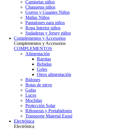
Camisetas niños
Chaquetas niños
Gorros y Guantes Niños
Mallas Niños
Pantalones para niños
Ropa Interior niños
Sudaderas y Jersey niños
Complementos y Accesorios
Complementos y Accesorios
COMPLEMENTOS
Alimentación
Barritas
Bebidas
Geles
Otros alimentación
Bidones
Botas de nieve
Gafas
Luces
Mochilas
Protección Solar
Riñoneras y Portabidones
Transporte Material Esquí
Electrónica
Electrónica