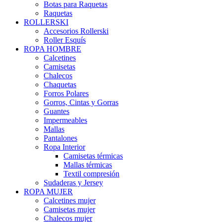
Botas para Raquetas
Raquetas
ROLLERSKI
Accesorios Rollerski
Roller Esquís
ROPA HOMBRE
Calcetines
Camisetas
Chalecos
Chaquetas
Forros Polares
Gorros, Cintas y Gorras
Guantes
Impermeables
Mallas
Pantalones
Ropa Interior
Camisetas térmicas
Mallas térmicas
Textil compresión
Sudaderas y Jersey
ROPA MUJER
Calcetines mujer
Camisetas mujer
Chalecos mujer