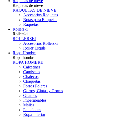
Raquetas de nieve
Raquetas de nieve
RAQUETAS DE NIEVE
Accesorios Raquetas
Botas para Raquetas
Raquetas
Rollerski
Rollerski
ROLLERSKI
Accesorios Rollerski
Roller Esquís
Ropa Hombre
Ropa hombre
ROPA HOMBRE
Calcetines
Camisetas
Chalecos
Chaquetas
Forros Polares
Gorros, Cintas y Gorras
Guantes
Impermeables
Mallas
Pantalones
Ropa Interior