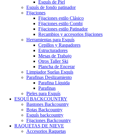
Esquís de Piel
Esquís de fondo patinador
Fijaciones
Fijaciones estilo Clásico
Fijaciones estilo Combi
Fijaciones estilo Patinador
Recambios y accesorios fijaciones
Herramientas para Esquís
Cepillos y Raspadores
Estructuradores
Mesas de Trabajo
Otros Taller Ski
Plancha de Encerar
Limpiador Suelas Esquís
Parafinas Deslizamiento
Parafina Líquida
Parafinas
Pieles para Esquís
ESQUÍ BACKCOUNTRY
Bastones Backcountry
Botas Backcountry
Esquís backcountry
Fijaciones Backcountry
RAQUETAS DE NIEVE
Accesorios Raquetas