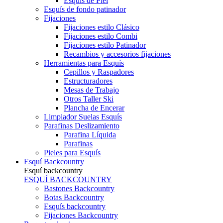
Esquís de Piel
Esquís de fondo patinador
Fijaciones
Fijaciones estilo Clásico
Fijaciones estilo Combi
Fijaciones estilo Patinador
Recambios y accesorios fijaciones
Herramientas para Esquís
Cepillos y Raspadores
Estructuradores
Mesas de Trabajo
Otros Taller Ski
Plancha de Encerar
Limpiador Suelas Esquís
Parafinas Deslizamiento
Parafina Líquida
Parafinas
Pieles para Esquís
Esquí Backcountry
Esquí backcountry
ESQUÍ BACKCOUNTRY
Bastones Backcountry
Botas Backcountry
Esquís backcountry
Fijaciones Backcountry