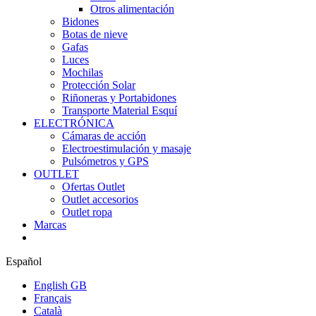
Otros alimentación
Bidones
Botas de nieve
Gafas
Luces
Mochilas
Protección Solar
Riñoneras y Portabidones
Transporte Material Esquí
ELECTRÓNICA
Cámaras de acción
Electroestimulación y masaje
Pulsómetros y GPS
OUTLET
Ofertas Outlet
Outlet accesorios
Outlet ropa
Marcas
Español
English GB
Français
Català