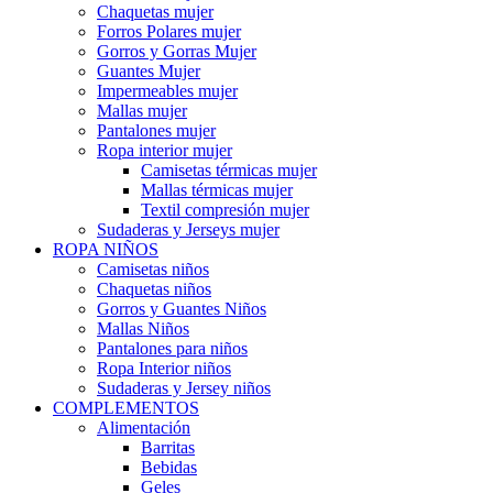
Chaquetas mujer
Forros Polares mujer
Gorros y Gorras Mujer
Guantes Mujer
Impermeables mujer
Mallas mujer
Pantalones mujer
Ropa interior mujer
Camisetas térmicas mujer
Mallas térmicas mujer
Textil compresión mujer
Sudaderas y Jerseys mujer
ROPA NIÑOS
Camisetas niños
Chaquetas niños
Gorros y Guantes Niños
Mallas Niños
Pantalones para niños
Ropa Interior niños
Sudaderas y Jersey niños
COMPLEMENTOS
Alimentación
Barritas
Bebidas
Geles