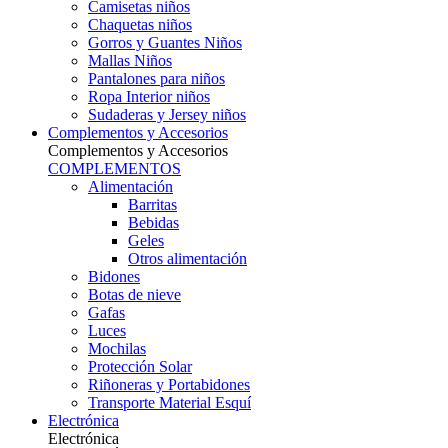
Camisetas niños
Chaquetas niños
Gorros y Guantes Niños
Mallas Niños
Pantalones para niños
Ropa Interior niños
Sudaderas y Jersey niños
Complementos y Accesorios
Complementos y Accesorios
COMPLEMENTOS
Alimentación
Barritas
Bebidas
Geles
Otros alimentación
Bidones
Botas de nieve
Gafas
Luces
Mochilas
Protección Solar
Riñoneras y Portabidones
Transporte Material Esquí
Electrónica
Electrónica