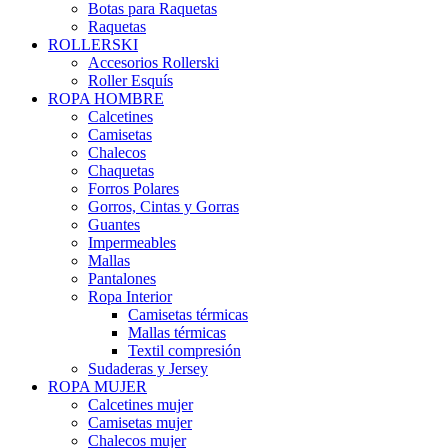
Botas para Raquetas
Raquetas
ROLLERSKI
Accesorios Rollerski
Roller Esquís
ROPA HOMBRE
Calcetines
Camisetas
Chalecos
Chaquetas
Forros Polares
Gorros, Cintas y Gorras
Guantes
Impermeables
Mallas
Pantalones
Ropa Interior
Camisetas térmicas
Mallas térmicas
Textil compresión
Sudaderas y Jersey
ROPA MUJER
Calcetines mujer
Camisetas mujer
Chalecos mujer