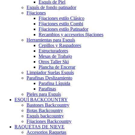
Esquís de Piel
Esquís de fondo patinador
Fijaciones
Fijaciones estilo Clásico
Fijaciones estilo Combi
Fijaciones estilo Patinador
Recambios y accesorios fijaciones
Herramientas para Esquís
Cepillos y Raspadores
Estructuradores
Mesas de Trabajo
Otros Taller Ski
Plancha de Encerar
Limpiador Suelas Esquís
Parafinas Deslizamiento
Parafina Líquida
Parafinas
Pieles para Esquís
ESQUÍ BACKCOUNTRY
Bastones Backcountry
Botas Backcountry
Esquís backcountry
Fijaciones Backcountry
RAQUETAS DE NIEVE
Accesorios Raquetas