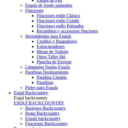
Esquís de Piel
Esquís de fondo patinador
Fijaciones
Fijaciones estilo Clásico
Fijaciones estilo Combi
Fijaciones estilo Patinador
Recambios y accesorios fijaciones
Herramientas para Esquís
Cepillos y Raspadores
Estructuradores
Mesas de Trabajo
Otros Taller Ski
Plancha de Encerar
Limpiador Suelas Esquís
Parafinas Deslizamiento
Parafina Líquida
Parafinas
Pieles para Esquís
Esquí Backcountry
Esquí backcountry
ESQUÍ BACKCOUNTRY
Bastones Backcountry
Botas Backcountry
Esquís backcountry
Fijaciones Backcountry