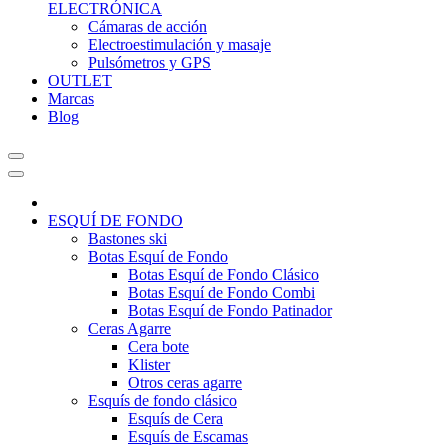
ELECTRÓNICA
Cámaras de acción
Electroestimulación y masaje
Pulsómetros y GPS
OUTLET
Marcas
Blog
ESQUÍ DE FONDO
Bastones ski
Botas Esquí de Fondo
Botas Esquí de Fondo Clásico
Botas Esquí de Fondo Combi
Botas Esquí de Fondo Patinador
Ceras Agarre
Cera bote
Klister
Otros ceras agarre
Esquís de fondo clásico
Esquís de Cera
Esquís de Escamas