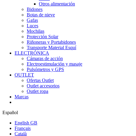
Otros alimentación
Bidones
Botas de nieve
Gafas
Luces
Mochilas
Protección Solar
Riñoneras y Portabidones
Transporte Material Esquí
ELECTRÓNICA
Cámaras de acción
Electroestimulación y masaje
Pulsómetros y GPS
OUTLET
Ofertas Outlet
Outlet accesorios
Outlet ropa
Marcas
Español
English GB
Français
Català