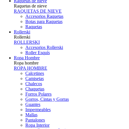
Raquetas de nieve
Raquetas de nieve
RAQUETAS DE NIEVE
Accesorios Raquetas
Botas para Raquetas
Raquetas
Rollerski
Rollerski
ROLLERSKI
Accesorios Rollerski
Roller Esquís
Ropa Hombre
Ropa hombre
ROPA HOMBRE
Calcetines
Camisetas
Chalecos
Chaquetas
Forros Polares
Gorros, Cintas y Gorras
Guantes
Impermeables
Mallas
Pantalones
Ropa Interior