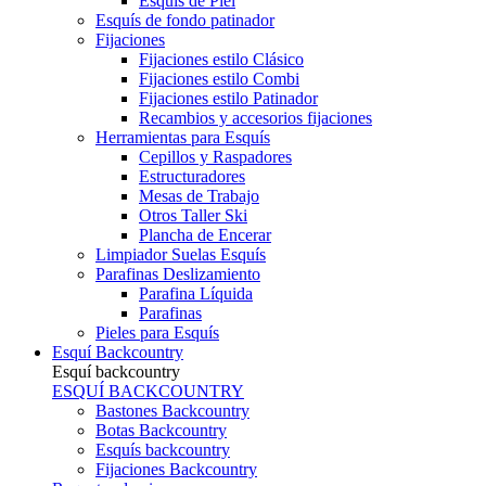
Esquís de Piel
Esquís de fondo patinador
Fijaciones
Fijaciones estilo Clásico
Fijaciones estilo Combi
Fijaciones estilo Patinador
Recambios y accesorios fijaciones
Herramientas para Esquís
Cepillos y Raspadores
Estructuradores
Mesas de Trabajo
Otros Taller Ski
Plancha de Encerar
Limpiador Suelas Esquís
Parafinas Deslizamiento
Parafina Líquida
Parafinas
Pieles para Esquís
Esquí Backcountry
Esquí backcountry
ESQUÍ BACKCOUNTRY
Bastones Backcountry
Botas Backcountry
Esquís backcountry
Fijaciones Backcountry