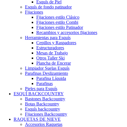
Esquís de Piel
Esquís de fondo patinador
Fijaciones
Fijaciones estilo Clásico
Fijaciones estilo Combi
Fijaciones estilo Patinador
Recambios y accesorios fijaciones
Herramientas para Esquís
Cepillos y Raspadores
Estructuradores
Mesas de Trabajo
Otros Taller Ski
Plancha de Encerar
Limpiador Suelas Esquís
Parafinas Deslizamiento
Parafina Líquida
Parafinas
Pieles para Esquís
ESQUÍ BACKCOUNTRY
Bastones Backcountry
Botas Backcountry
Esquís backcountry
Fijaciones Backcountry
RAQUETAS DE NIEVE
Accesorios Raquetas