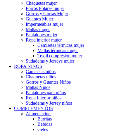
Chaquetas mujer
Forros Polares mujer
Gorros y Gorras Mujer
Guantes Mujer
Impermeables mujer
Mallas mujer
Pantalones mujer
Ropa interior mujer
Camisetas térmicas mujer
Mallas térmicas mujer
Textil compresión mujer
Sudaderas y Jerseys mujer
ROPA NIÑOS
Camisetas niños
Chaquetas niños
Gorros y Guantes Niños
Mallas Niños
Pantalones para niños
Ropa Interior niños
Sudaderas y Jersey niños
COMPLEMENTOS
Alimentación
Barritas
Bebidas
Geles