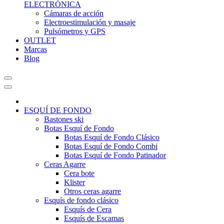
ELECTRÓNICA
Cámaras de acción
Electroestimulación y masaje
Pulsómetros y GPS
OUTLET
Marcas
Blog
ESQUÍ DE FONDO
Bastones ski
Botas Esquí de Fondo
Botas Esquí de Fondo Clásico
Botas Esquí de Fondo Combi
Botas Esquí de Fondo Patinador
Ceras Agarre
Cera bote
Klister
Otros ceras agarre
Esquís de fondo clásico
Esquís de Cera
Esquís de Escamas