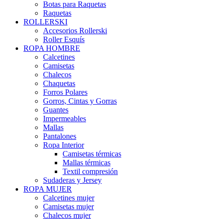
Botas para Raquetas
Raquetas
ROLLERSKI
Accesorios Rollerski
Roller Esquís
ROPA HOMBRE
Calcetines
Camisetas
Chalecos
Chaquetas
Forros Polares
Gorros, Cintas y Gorras
Guantes
Impermeables
Mallas
Pantalones
Ropa Interior
Camisetas térmicas
Mallas térmicas
Textil compresión
Sudaderas y Jersey
ROPA MUJER
Calcetines mujer
Camisetas mujer
Chalecos mujer