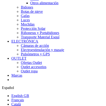
Otros alimentación
Bidones
Botas de nieve
Gafas
Luces
Mochilas
Protección Solar
Riñoneras y Portabidones
Transporte Material Esquí
ELECTRÓNICA
Cámaras de acción
Electroestimulación y masaje
Pulsómetros y GPS
OUTLET
Ofertas Outlet
Outlet accesorios
Outlet ropa
Marcas
Español
English GB
Français
Català