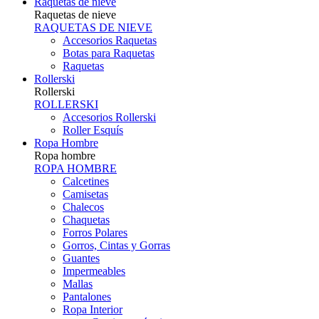
Raquetas de nieve
Raquetas de nieve
RAQUETAS DE NIEVE
Accesorios Raquetas
Botas para Raquetas
Raquetas
Rollerski
Rollerski
ROLLERSKI
Accesorios Rollerski
Roller Esquís
Ropa Hombre
Ropa hombre
ROPA HOMBRE
Calcetines
Camisetas
Chalecos
Chaquetas
Forros Polares
Gorros, Cintas y Gorras
Guantes
Impermeables
Mallas
Pantalones
Ropa Interior