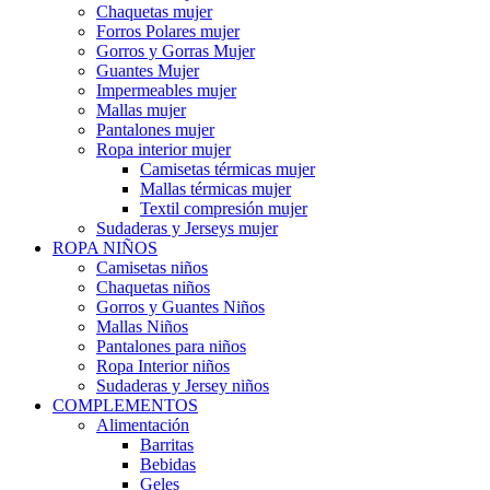
Chaquetas mujer
Forros Polares mujer
Gorros y Gorras Mujer
Guantes Mujer
Impermeables mujer
Mallas mujer
Pantalones mujer
Ropa interior mujer
Camisetas térmicas mujer
Mallas térmicas mujer
Textil compresión mujer
Sudaderas y Jerseys mujer
ROPA NIÑOS
Camisetas niños
Chaquetas niños
Gorros y Guantes Niños
Mallas Niños
Pantalones para niños
Ropa Interior niños
Sudaderas y Jersey niños
COMPLEMENTOS
Alimentación
Barritas
Bebidas
Geles