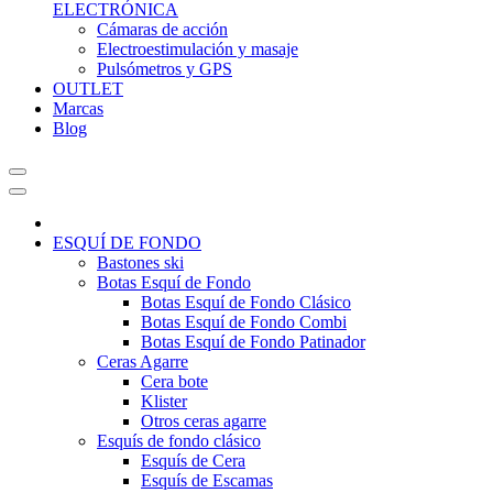
ELECTRÓNICA
Cámaras de acción
Electroestimulación y masaje
Pulsómetros y GPS
OUTLET
Marcas
Blog
ESQUÍ DE FONDO
Bastones ski
Botas Esquí de Fondo
Botas Esquí de Fondo Clásico
Botas Esquí de Fondo Combi
Botas Esquí de Fondo Patinador
Ceras Agarre
Cera bote
Klister
Otros ceras agarre
Esquís de fondo clásico
Esquís de Cera
Esquís de Escamas