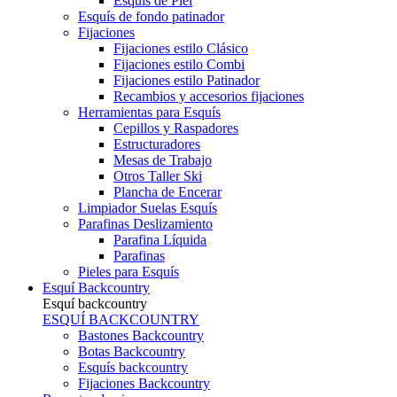
Esquís de Piel
Esquís de fondo patinador
Fijaciones
Fijaciones estilo Clásico
Fijaciones estilo Combi
Fijaciones estilo Patinador
Recambios y accesorios fijaciones
Herramientas para Esquís
Cepillos y Raspadores
Estructuradores
Mesas de Trabajo
Otros Taller Ski
Plancha de Encerar
Limpiador Suelas Esquís
Parafinas Deslizamiento
Parafina Líquida
Parafinas
Pieles para Esquís
Esquí Backcountry
Esquí backcountry
ESQUÍ BACKCOUNTRY
Bastones Backcountry
Botas Backcountry
Esquís backcountry
Fijaciones Backcountry