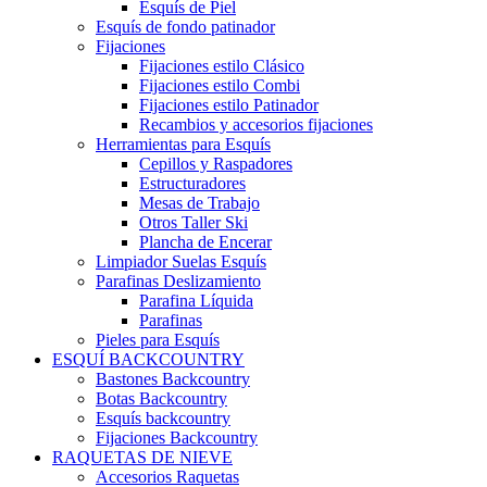
Esquís de Piel
Esquís de fondo patinador
Fijaciones
Fijaciones estilo Clásico
Fijaciones estilo Combi
Fijaciones estilo Patinador
Recambios y accesorios fijaciones
Herramientas para Esquís
Cepillos y Raspadores
Estructuradores
Mesas de Trabajo
Otros Taller Ski
Plancha de Encerar
Limpiador Suelas Esquís
Parafinas Deslizamiento
Parafina Líquida
Parafinas
Pieles para Esquís
ESQUÍ BACKCOUNTRY
Bastones Backcountry
Botas Backcountry
Esquís backcountry
Fijaciones Backcountry
RAQUETAS DE NIEVE
Accesorios Raquetas