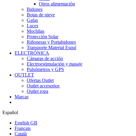
Otros alimentación
Bidones
Botas de nieve
Gafas
Luces
Mochilas
Protección Solar
Riñoneras y Portabidones
Transporte Material Esquí
ELECTRÓNICA
Cámaras de acción
Electroestimulación y masaje
Pulsómetros y GPS
OUTLET
Ofertas Outlet
Outlet accesorios
Outlet ropa
Marcas
Español
English GB
Français
Català