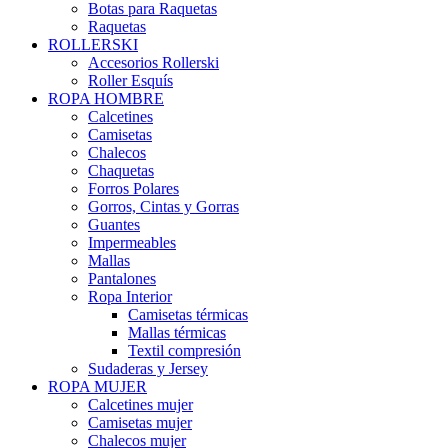
Botas para Raquetas
Raquetas
ROLLERSKI
Accesorios Rollerski
Roller Esquís
ROPA HOMBRE
Calcetines
Camisetas
Chalecos
Chaquetas
Forros Polares
Gorros, Cintas y Gorras
Guantes
Impermeables
Mallas
Pantalones
Ropa Interior
Camisetas térmicas
Mallas térmicas
Textil compresión
Sudaderas y Jersey
ROPA MUJER
Calcetines mujer
Camisetas mujer
Chalecos mujer