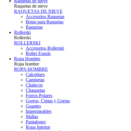
Raquetas de nieve
Raquetas de nieve
RAQUETAS DE NIEVE
Accesorios Raquetas
Botas para Raquetas
Raquetas
Rollerski
Rollerski
ROLLERSKI
Accesorios Rollerski
Roller Esquís
Ropa Hombre
Ropa hombre
ROPA HOMBRE
Calcetines
Camisetas
Chalecos
Chaquetas
Forros Polares
Gorros, Cintas y Gorras
Guantes
Impermeables
Mallas
Pantalones
Ropa Interior