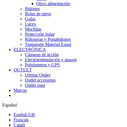
Otros alimentación
Bidones
Botas de nieve
Gafas
Luces
Mochilas
Protección Solar
Riñoneras y Portabidones
Transporte Material Esquí
ELECTRÓNICA
Cámaras de acción
Electroestimulación y masaje
Pulsómetros y GPS
OUTLET
Ofertas Outlet
Outlet accesorios
Outlet ropa
Marcas
Español
English GB
Français
Català