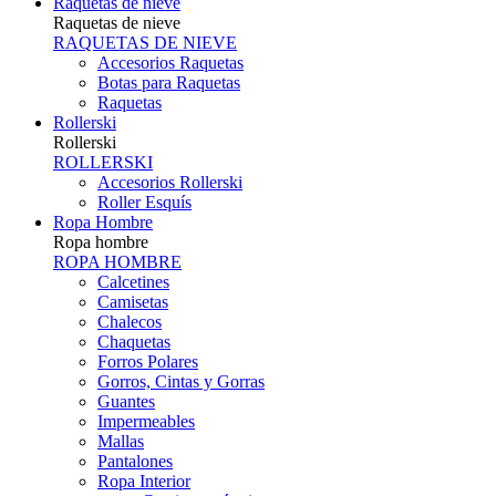
Raquetas de nieve
Raquetas de nieve
RAQUETAS DE NIEVE
Accesorios Raquetas
Botas para Raquetas
Raquetas
Rollerski
Rollerski
ROLLERSKI
Accesorios Rollerski
Roller Esquís
Ropa Hombre
Ropa hombre
ROPA HOMBRE
Calcetines
Camisetas
Chalecos
Chaquetas
Forros Polares
Gorros, Cintas y Gorras
Guantes
Impermeables
Mallas
Pantalones
Ropa Interior