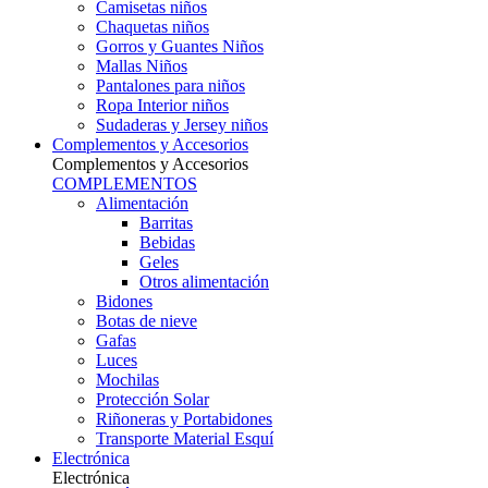
Camisetas niños
Chaquetas niños
Gorros y Guantes Niños
Mallas Niños
Pantalones para niños
Ropa Interior niños
Sudaderas y Jersey niños
Complementos y Accesorios
Complementos y Accesorios
COMPLEMENTOS
Alimentación
Barritas
Bebidas
Geles
Otros alimentación
Bidones
Botas de nieve
Gafas
Luces
Mochilas
Protección Solar
Riñoneras y Portabidones
Transporte Material Esquí
Electrónica
Electrónica