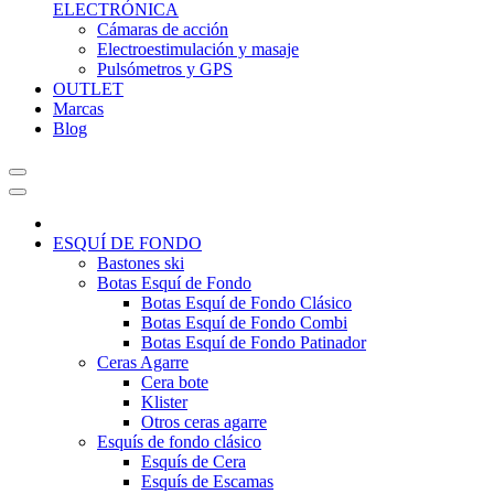
ELECTRÓNICA
Cámaras de acción
Electroestimulación y masaje
Pulsómetros y GPS
OUTLET
Marcas
Blog
ESQUÍ DE FONDO
Bastones ski
Botas Esquí de Fondo
Botas Esquí de Fondo Clásico
Botas Esquí de Fondo Combi
Botas Esquí de Fondo Patinador
Ceras Agarre
Cera bote
Klister
Otros ceras agarre
Esquís de fondo clásico
Esquís de Cera
Esquís de Escamas