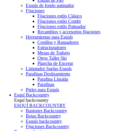
Esquís de Piel
Esquís de fondo patinador
Fijaciones
Fijaciones estilo Clásico
Fijaciones estilo Combi
Fijaciones estilo Patinador
Recambios y accesorios fijaciones
Herramientas para Esquís
Cepillos y Raspadores
Estructuradores
Mesas de Trabajo
Otros Taller Ski
Plancha de Encerar
Limpiador Suelas Esquís
Parafinas Deslizamiento
Parafina Líquida
Parafinas
Pieles para Esquís
Esquí Backcountry
Esquí backcountry
ESQUÍ BACKCOUNTRY
Bastones Backcountry
Botas Backcountry
Esquís backcountry
Fijaciones Backcountry