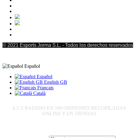
© 2021 Esports Jorma S.L. - Todos los derechos reservados
Español
Español
English GB
Français
Català
4.3
/5 BASADO EN
100
OPINIONES RECOPILADAS
ONLINE Y EN TIENDAS
Enviar a: