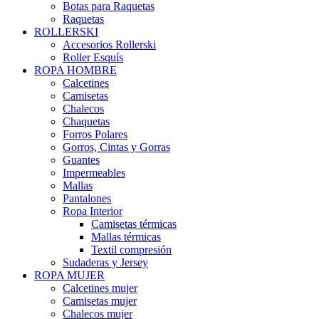
Botas para Raquetas
Raquetas
ROLLERSKI
Accesorios Rollerski
Roller Esquís
ROPA HOMBRE
Calcetines
Camisetas
Chalecos
Chaquetas
Forros Polares
Gorros, Cintas y Gorras
Guantes
Impermeables
Mallas
Pantalones
Ropa Interior
Camisetas térmicas
Mallas térmicas
Textil compresión
Sudaderas y Jersey
ROPA MUJER
Calcetines mujer
Camisetas mujer
Chalecos mujer