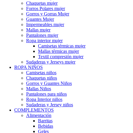
Chaquetas mujer
Forros Polares mujer
Gorros y Gorras Mujer
Guantes Mujer
Impermeables mujer
Mallas mujer
Pantalones mujer
Ropa interior mujer
Camisetas térmicas mujer
Mallas térmicas mujer
Textil compresión mujer
Sudaderas y Jerseys mujer
ROPA NIÑOS
Camisetas niños
Chaquetas niños
Gorros y Guantes Niños
Mallas Niños
Pantalones para niños
Ropa Interior niños
Sudaderas y Jersey niños
COMPLEMENTOS
Alimentación
Barritas
Bebidas
Geles