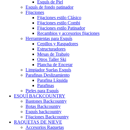
Esquís de Piel
Esquís de fondo patinador
Fijaciones
Fijaciones estilo Clásico
Fijaciones estilo Combi
Fijaciones estilo Patinador
Recambios y accesorios fijaciones
Herramientas para Esquís
Cepillos y Raspadores
Estructuradores
Mesas de Trabajo
Otros Taller Ski
Plancha de Encerar
Limpiador Suelas Esquís
Parafinas Deslizamiento
Parafina Líquida
Parafinas
Pieles para Esquís
ESQUÍ BACKCOUNTRY
Bastones Backcountry
Botas Backcountry
Esquís backcountry
Fijaciones Backcountry
RAQUETAS DE NIEVE
Accesorios Raquetas