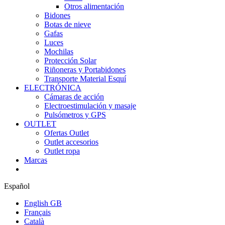
Otros alimentación
Bidones
Botas de nieve
Gafas
Luces
Mochilas
Protección Solar
Riñoneras y Portabidones
Transporte Material Esquí
ELECTRÓNICA
Cámaras de acción
Electroestimulación y masaje
Pulsómetros y GPS
OUTLET
Ofertas Outlet
Outlet accesorios
Outlet ropa
Marcas
Español
English GB
Français
Català