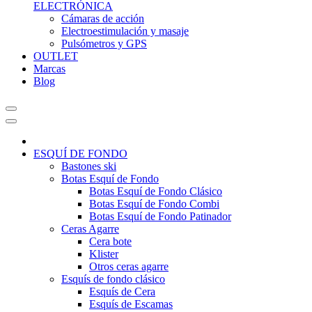
ELECTRÓNICA
Cámaras de acción
Electroestimulación y masaje
Pulsómetros y GPS
OUTLET
Marcas
Blog
ESQUÍ DE FONDO
Bastones ski
Botas Esquí de Fondo
Botas Esquí de Fondo Clásico
Botas Esquí de Fondo Combi
Botas Esquí de Fondo Patinador
Ceras Agarre
Cera bote
Klister
Otros ceras agarre
Esquís de fondo clásico
Esquís de Cera
Esquís de Escamas