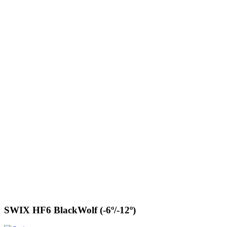
SWIX HF6 BlackWolf (-6º/-12º)