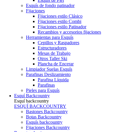
Esquís de Piel
Esquís de fondo patinador
Fijaciones
Fijaciones estilo Clásico
Fijaciones estilo Combi
Fijaciones estilo Patinador
Recambios y accesorios fijaciones
Herramientas para Esquís
Cepillos y Raspadores
Estructuradores
Mesas de Trabajo
Otros Taller Ski
Plancha de Encerar
Limpiador Suelas Esquís
Parafinas Deslizamiento
Parafina Líquida
Parafinas
Pieles para Esquís
Esquí Backcountry
Esquí backcountry
ESQUÍ BACKCOUNTRY
Bastones Backcountry
Botas Backcountry
Esquís backcountry
Fijaciones Backcountry