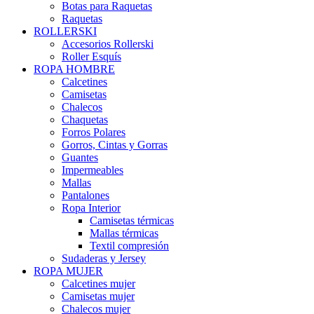
Botas para Raquetas
Raquetas
ROLLERSKI
Accesorios Rollerski
Roller Esquís
ROPA HOMBRE
Calcetines
Camisetas
Chalecos
Chaquetas
Forros Polares
Gorros, Cintas y Gorras
Guantes
Impermeables
Mallas
Pantalones
Ropa Interior
Camisetas térmicas
Mallas térmicas
Textil compresión
Sudaderas y Jersey
ROPA MUJER
Calcetines mujer
Camisetas mujer
Chalecos mujer