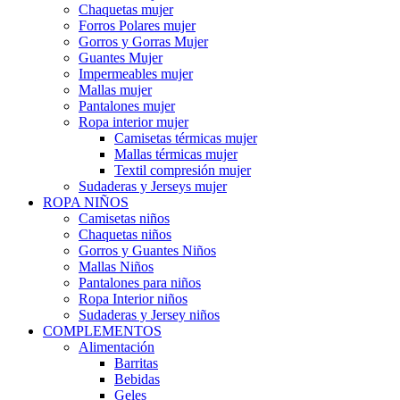
Chaquetas mujer
Forros Polares mujer
Gorros y Gorras Mujer
Guantes Mujer
Impermeables mujer
Mallas mujer
Pantalones mujer
Ropa interior mujer
Camisetas térmicas mujer
Mallas térmicas mujer
Textil compresión mujer
Sudaderas y Jerseys mujer
ROPA NIÑOS
Camisetas niños
Chaquetas niños
Gorros y Guantes Niños
Mallas Niños
Pantalones para niños
Ropa Interior niños
Sudaderas y Jersey niños
COMPLEMENTOS
Alimentación
Barritas
Bebidas
Geles