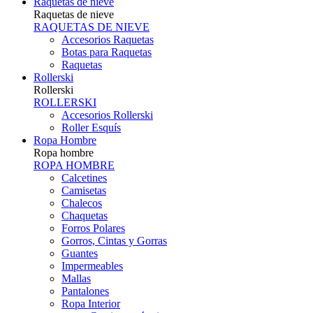
Raquetas de nieve
Raquetas de nieve
RAQUETAS DE NIEVE
Accesorios Raquetas
Botas para Raquetas
Raquetas
Rollerski
Rollerski
ROLLERSKI
Accesorios Rollerski
Roller Esquís
Ropa Hombre
Ropa hombre
ROPA HOMBRE
Calcetines
Camisetas
Chalecos
Chaquetas
Forros Polares
Gorros, Cintas y Gorras
Guantes
Impermeables
Mallas
Pantalones
Ropa Interior