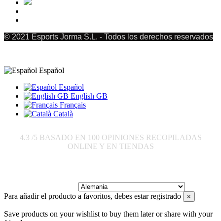
© 2021 Esports Jorma S.L. - Todos los derechos reservados
Español
Español
English GB
Français
Català
4.3
/5 BASADO EN
100
OPINIONES RECOPILADAS
ONLINE Y EN TIENDAS
Enviar a:
Para añadir el producto a favoritos, debes estar registrado
×
Save products on your wishlist to buy them later or share with your