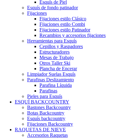
Esquís de Piel
Esquís de fondo patinador
Fijaciones
Fijaciones estilo Clásico
Fijaciones estilo Combi
Fijaciones estilo Patinador
Recambios y accesorios fijaciones
Herramientas para Esquís
Cepillos y Raspadores
Estructuradores
Mesas de Trabajo
Otros Taller Ski
Plancha de Encerar
Limpiador Suelas Esquís
Parafinas Deslizamiento
Parafina Líquida
Parafinas
Pieles para Esquís
ESQUÍ BACKCOUNTRY
Bastones Backcountry
Botas Backcountry
Esquís backcountry
Fijaciones Backcountry
RAQUETAS DE NIEVE
Accesorios Raquetas