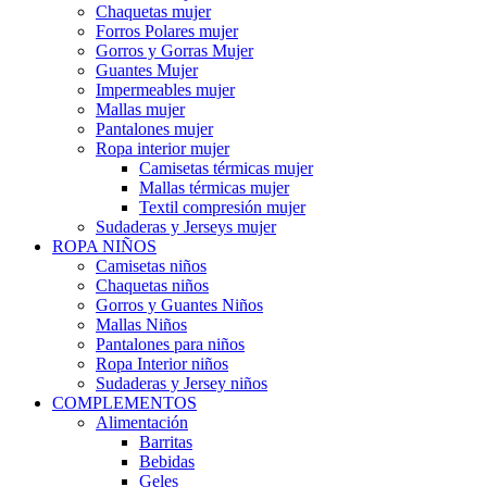
Chaquetas mujer
Forros Polares mujer
Gorros y Gorras Mujer
Guantes Mujer
Impermeables mujer
Mallas mujer
Pantalones mujer
Ropa interior mujer
Camisetas térmicas mujer
Mallas térmicas mujer
Textil compresión mujer
Sudaderas y Jerseys mujer
ROPA NIÑOS
Camisetas niños
Chaquetas niños
Gorros y Guantes Niños
Mallas Niños
Pantalones para niños
Ropa Interior niños
Sudaderas y Jersey niños
COMPLEMENTOS
Alimentación
Barritas
Bebidas
Geles