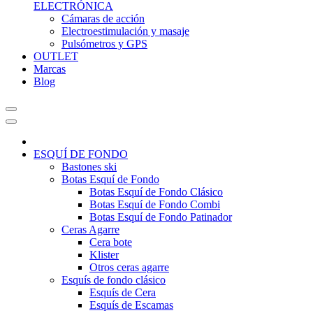
ELECTRÓNICA
Cámaras de acción
Electroestimulación y masaje
Pulsómetros y GPS
OUTLET
Marcas
Blog
ESQUÍ DE FONDO
Bastones ski
Botas Esquí de Fondo
Botas Esquí de Fondo Clásico
Botas Esquí de Fondo Combi
Botas Esquí de Fondo Patinador
Ceras Agarre
Cera bote
Klister
Otros ceras agarre
Esquís de fondo clásico
Esquís de Cera
Esquís de Escamas