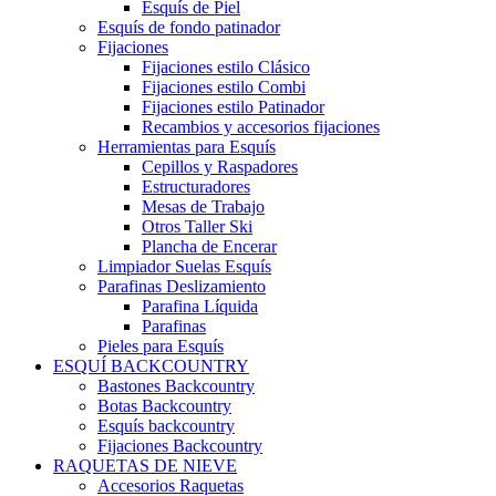
Esquís de Piel
Esquís de fondo patinador
Fijaciones
Fijaciones estilo Clásico
Fijaciones estilo Combi
Fijaciones estilo Patinador
Recambios y accesorios fijaciones
Herramientas para Esquís
Cepillos y Raspadores
Estructuradores
Mesas de Trabajo
Otros Taller Ski
Plancha de Encerar
Limpiador Suelas Esquís
Parafinas Deslizamiento
Parafina Líquida
Parafinas
Pieles para Esquís
ESQUÍ BACKCOUNTRY
Bastones Backcountry
Botas Backcountry
Esquís backcountry
Fijaciones Backcountry
RAQUETAS DE NIEVE
Accesorios Raquetas