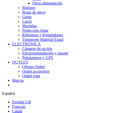
Otros alimentación
Bidones
Botas de nieve
Gafas
Luces
Mochilas
Protección Solar
Riñoneras y Portabidones
Transporte Material Esquí
ELECTRÓNICA
Cámaras de acción
Electroestimulación y masaje
Pulsómetros y GPS
OUTLET
Ofertas Outlet
Outlet accesorios
Outlet ropa
Marcas
Español
English GB
Français
Català