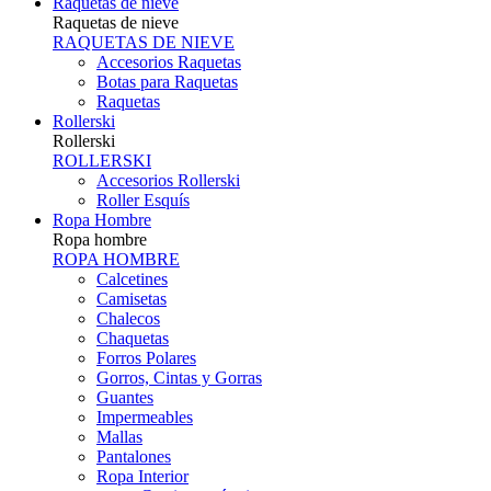
Raquetas de nieve
Raquetas de nieve
RAQUETAS DE NIEVE
Accesorios Raquetas
Botas para Raquetas
Raquetas
Rollerski
Rollerski
ROLLERSKI
Accesorios Rollerski
Roller Esquís
Ropa Hombre
Ropa hombre
ROPA HOMBRE
Calcetines
Camisetas
Chalecos
Chaquetas
Forros Polares
Gorros, Cintas y Gorras
Guantes
Impermeables
Mallas
Pantalones
Ropa Interior