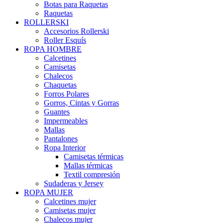
Botas para Raquetas
Raquetas
ROLLERSKI
Accesorios Rollerski
Roller Esquís
ROPA HOMBRE
Calcetines
Camisetas
Chalecos
Chaquetas
Forros Polares
Gorros, Cintas y Gorras
Guantes
Impermeables
Mallas
Pantalones
Ropa Interior
Camisetas térmicas
Mallas térmicas
Textil compresión
Sudaderas y Jersey
ROPA MUJER
Calcetines mujer
Camisetas mujer
Chalecos mujer