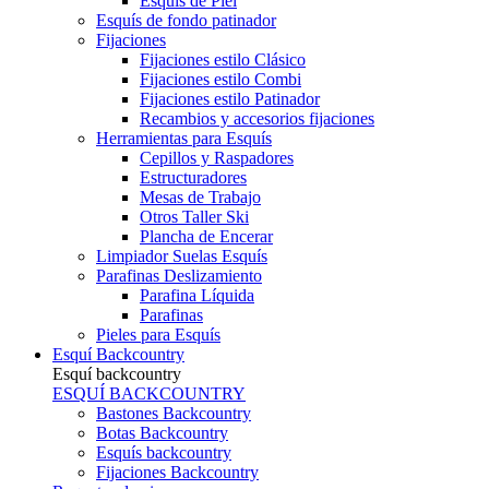
Esquís de Piel
Esquís de fondo patinador
Fijaciones
Fijaciones estilo Clásico
Fijaciones estilo Combi
Fijaciones estilo Patinador
Recambios y accesorios fijaciones
Herramientas para Esquís
Cepillos y Raspadores
Estructuradores
Mesas de Trabajo
Otros Taller Ski
Plancha de Encerar
Limpiador Suelas Esquís
Parafinas Deslizamiento
Parafina Líquida
Parafinas
Pieles para Esquís
Esquí Backcountry
Esquí backcountry
ESQUÍ BACKCOUNTRY
Bastones Backcountry
Botas Backcountry
Esquís backcountry
Fijaciones Backcountry